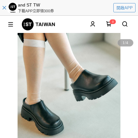
and ST TW
開啟APP
下載APP立即領300券
0
1
/
4