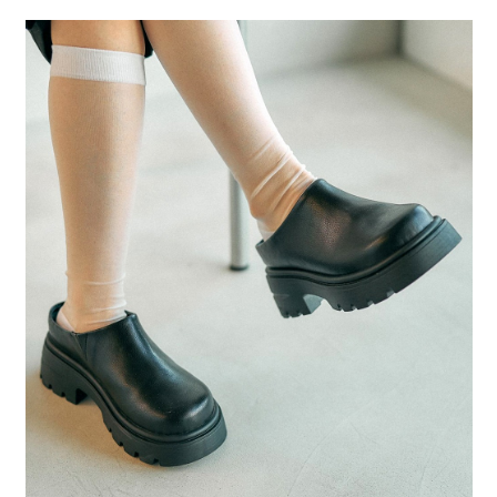
２．便利：只要手機號碼，簡訊認證，即可結帳。
法說明評估內容。
每筆NT$80，滿NT$1,500(含以上)免運費
３．安心：先確認商品／服務後，再付款。
【繳款方式說明】
1.分期款項不併入電信帳單，「大哥付你分期」於每月結算日後寄送繳費提
付款後 全家取貨
【「AFTEE先享後付」結帳流程】
醒簡訊。
１．於結帳方式選擇「AFTEE先享後付」後，將跳轉至「AFTEE先享後付」
每筆NT$80，滿NT$1,500(含以上)免運費
2.透過簡訊連結打開帳單後，可選擇「超商條碼／台灣大直營門市／銀行轉
結帳頁面，進行簡訊認證並確認金額後，即可完成結帳。
帳／街口支付／iPASS MONEY」等通路繳費。
２．訂單成立數日內，您將收到繳費通知簡訊。
7-11 取貨付款
３．收到繳費通知簡訊後14天內，點擊此簡訊中的連結，可透過四大超商／
【注意事項】
每筆NT$80，滿NT$1,500(含以上)免運費
ATM／網路銀行／等多元方式進行付款，方視為交易完成。
1.本服務係由「台灣大哥大股份有限公司」（以下簡稱本公司）所提供，讓
※ 請注意：結帳手續完成當下不需立刻繳費，但若您需要取消訂單，請聯絡
用戶於交易時，得透過本服務購買商品或服務，並由商店將買賣／分期付款
付款後 7-11取貨
購買商品的店家。未經商家同意取消之訂單仍視為有效，需透過AFTEE先享
買賣價金債權讓與本公司後，依約使用本公司帳單繳交帳款。
後付繳納相關費用。
每筆NT$80，滿NT$1,500(含以上)免運費
2.基於同意付款使用「大哥付你分期」之契約關係目的，商店將以您的個人
※ 交易是否成功請以「AFTEE先享後付 」之結帳頁面顯示為準，若有關於
資料（包含姓名、電話或地址）提供予台灣大哥大進項蒐集、處理及利用，
是否繳費成功／繳費後需取消欲退款等相關疑問，請聯繫「AFTEE先享後付
宅配
由本公司與您本人進行分期帳單所需資料之確認、核對及更正。
客戶支援中心」
https://netprotections.freshdesk.com/support/home
3.完整用戶服務條款，請詳閱以下連結：
https://oppay.tw/userRule
每筆NT$80，滿NT$1,500(含以上)免運費
【注意事項】
１．透過由恩沛科技股份有限公司提供之「AFTEE先享後付」服務完成之交
易，需依本服務之必要範圍內提供個人資料，並將交易相關給付款項請求債
權轉讓予恩沛科技股份有限公司。
２．關於個人資料處理事宜，請瀏覽以下網址：
https://aftee.tw/terms/#terms3
３．未成年的使用者請事先徵得法定代理人或監護人之同意方可使用
「AFTEE先享後付」，若未經同意申辦者引起之損失，本公司不負相關責
任。
４．使用「AFTEE先享後付」時，將依據個別帳號之用戶狀況，依本公司即