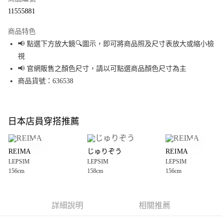
超商取貨付款
11555881
LINE Pay
商品特色
Apple Pay
📢 點選下方放大鏡🔍圖示，即可將商品照及尺寸表放大或縮小檢
視
街口支付
📢 官網販售之顏色尺寸，請以可點選商品顏色尺寸為主
悠遊付
商品貨號：636538
Google Pay
全盈+PAY
日本店員穿搭推薦
大哥付你分期
相關說明
REIMA
じゅりぞう
REIMA
【大哥付你分期使用說明】
LEPSIM
LEPSIM
LEPSIM
AFTEE先享後付
1.本服務由台灣大哥大提供，台灣大哥大用戶可立即使用無須另外申請。
156cm
158cm
156cm
2.付款方式選擇「大哥付你分期」，訂單成立後會自動跳轉到大哥付的交易
相關說明
流程，驗證手機門號後，選擇欲分期的期數、繳款截止日，確認付款後即完
【關於「AFTEE先享後付」】
成交易。
AFTEE先享後付是「在收到商品之後才付款」的支付方式。 讓您購物簡單便
運送方式
3.實際核准額度、可分期數及費用金額請依後續交易確認頁面所載為準。
利好安心！
詳細說明
相關推薦
4.訂單成立30分鐘內，如未前往確認交易或遇審核未通過，訂單將自動取
１．簡單：不需註冊會員、不需綁卡、不需儲值。
全家 取貨付款
消。如遇「轉專審核」未通過狀況，表示未達大哥付你分期系統評分，恕無