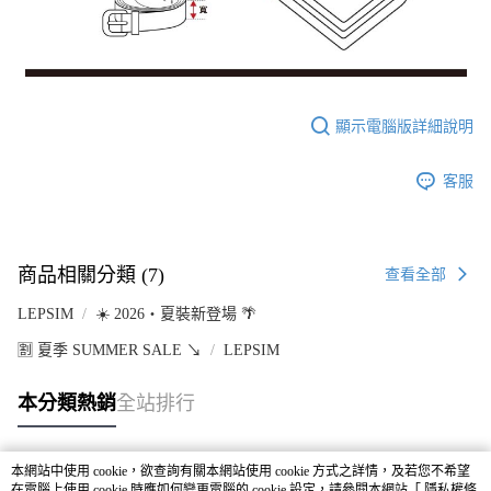
顯示電腦版詳細說明
客服
商品相關分類 (7)
查看全部
LEPSIM
☀️ 2026・夏裝新登場 🌴
🈹 夏季 SUMMER SALE ↘️
LEPSIM
本分類熱銷
全站排行
本網站中使用 cookie，欲查詢有關本網站使用 cookie 方式之詳情，及若您不希望
熱門標籤
在電腦上使用 cookie 時應如何變更電腦的 cookie 設定，請參閱本網站「
隱私權條