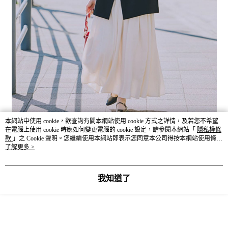
本網站中使用 cookie，欲查詢有關本網站使用 cookie 方式之詳情，及若您不希望
在電腦上使用 cookie 時應如何變更電腦的 cookie 設定，請參閱本網站「
隱私權條
款
」之 Cookie 聲明。您繼續使用本網站即表示您同意本公司得按本網站使用條款
之 Cookie 聲明使用 cookie。
了解更多 >
我知道了