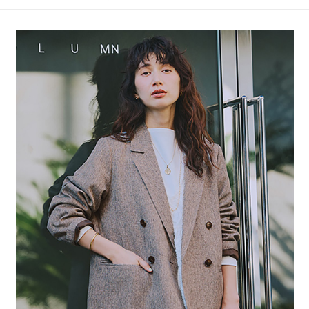
4.訂單成立30分鐘內，如未前往確認交易或遇審核未通過，訂單將自動取
１．簡單：不需註冊會員、不需綁卡、不需儲值。
全家 取貨付款
消。如遇「轉專審核」未通過狀況，表示未達大哥付你分期系統評分，恕無
２．便利：只要手機號碼，簡訊認證，即可結帳。
法說明評估內容。
每筆NT$80，滿NT$1,500(含以上)免運費
３．安心：先確認商品／服務後，再付款。
【繳款方式說明】
1.分期款項不併入電信帳單，「大哥付你分期」於每月結算日後寄送繳費提
付款後 全家取貨
【「AFTEE先享後付」結帳流程】
醒簡訊。
１．於結帳方式選擇「AFTEE先享後付」後，將跳轉至「AFTEE先享後付」
每筆NT$80，滿NT$1,500(含以上)免運費
2.透過簡訊連結打開帳單後，可選擇「超商條碼／台灣大直營門市／銀行轉
結帳頁面，進行簡訊認證並確認金額後，即可完成結帳。
帳／街口支付／iPASS MONEY」等通路繳費。
２．訂單成立數日內，您將收到繳費通知簡訊。
7-11 取貨付款
３．收到繳費通知簡訊後14天內，點擊此簡訊中的連結，可透過四大超商／
【注意事項】
每筆NT$80，滿NT$1,500(含以上)免運費
ATM／網路銀行／等多元方式進行付款，方視為交易完成。
1.本服務係由「台灣大哥大股份有限公司」（以下簡稱本公司）所提供，讓
※ 請注意：結帳手續完成當下不需立刻繳費，但若您需要取消訂單，請聯絡
用戶於交易時，得透過本服務購買商品或服務，並由商店將買賣／分期付款
付款後 7-11取貨
購買商品的店家。未經商家同意取消之訂單仍視為有效，需透過AFTEE先享
買賣價金債權讓與本公司後，依約使用本公司帳單繳交帳款。
後付繳納相關費用。
每筆NT$80，滿NT$1,500(含以上)免運費
2.基於同意付款使用「大哥付你分期」之契約關係目的，商店將以您的個人
※ 交易是否成功請以「AFTEE先享後付 」之結帳頁面顯示為準，若有關於
資料（包含姓名、電話或地址）提供予台灣大哥大進項蒐集、處理及利用，
是否繳費成功／繳費後需取消欲退款等相關疑問，請聯繫「AFTEE先享後付
宅配
由本公司與您本人進行分期帳單所需資料之確認、核對及更正。
客戶支援中心」
https://netprotections.freshdesk.com/support/home
3.完整用戶服務條款，請詳閱以下連結：
https://oppay.tw/userRule
每筆NT$80，滿NT$1,500(含以上)免運費
【注意事項】
１．透過由恩沛科技股份有限公司提供之「AFTEE先享後付」服務完成之交
易，需依本服務之必要範圍內提供個人資料，並將交易相關給付款項請求債
權轉讓予恩沛科技股份有限公司。
２．關於個人資料處理事宜，請瀏覽以下網址：
https://aftee.tw/terms/#terms3
３．未成年的使用者請事先徵得法定代理人或監護人之同意方可使用
「AFTEE先享後付」，若未經同意申辦者引起之損失，本公司不負相關責
任。