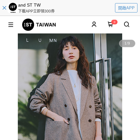
and ST TW
開啟APP
下載APP立即領300券
0
1
/
9