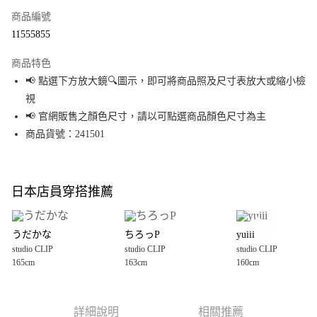
商品編號
超商取貨付款
11555855
LINE Pay
商品特色
Apple Pay
📢 點選下方放大鏡🔍圖示，即可將商品照及尺寸表放大或縮小檢
視
街口支付
📢 官網販售之顏色尺寸，請以可點選商品顏色尺寸為主
悠遊付
商品貨號：241501
Google Pay
全盈+PAY
日本店員穿搭推薦
大哥付你分期
相關說明
うだかな
ちろっP
yuiii
【大哥付你分期使用說明】
studio CLIP
studio CLIP
studio CLIP
AFTEE先享後付
1.本服務由台灣大哥大提供，台灣大哥大用戶可立即使用無須另外申請。
165cm
163cm
160cm
2.付款方式選擇「大哥付你分期」，訂單成立後會自動跳轉到大哥付的交易
相關說明
流程，驗證手機門號後，選擇欲分期的期數、繳款截止日，確認付款後即完
【關於「AFTEE先享後付」】
成交易。
AFTEE先享後付是「在收到商品之後才付款」的支付方式。 讓您購物簡單便
運送方式
3.實際核准額度、可分期數及費用金額請依後續交易確認頁面所載為準。
利好安心！
詳細說明
相關推薦