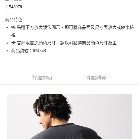
超商取貨付款
11548978
LINE Pay
商品特色
Apple Pay
📢 點選下方放大鏡🔍圖示，即可將商品照及尺寸表放大或縮小檢
視
街口支付
📢 官網販售之顏色尺寸，請以可點選商品顏色尺寸為主
悠遊付
商品貨號：634548
Google Pay
全盈+PAY
詳細說明
相關推薦
大哥付你分期
相關說明
【大哥付你分期使用說明】
AFTEE先享後付
1.本服務由台灣大哥大提供，台灣大哥大用戶可立即使用無須另外申請。
2.付款方式選擇「大哥付你分期」，訂單成立後會自動跳轉到大哥付的交易
相關說明
流程，驗證手機門號後，選擇欲分期的期數、繳款截止日，確認付款後即完
【關於「AFTEE先享後付」】
成交易。
AFTEE先享後付是「在收到商品之後才付款」的支付方式。 讓您購物簡單便
運送方式
3.實際核准額度、可分期數及費用金額請依後續交易確認頁面所載為準。
利好安心！
4.訂單成立30分鐘內，如未前往確認交易或遇審核未通過，訂單將自動取
１．簡單：不需註冊會員、不需綁卡、不需儲值。
全家 取貨付款
消。如遇「轉專審核」未通過狀況，表示未達大哥付你分期系統評分，恕無