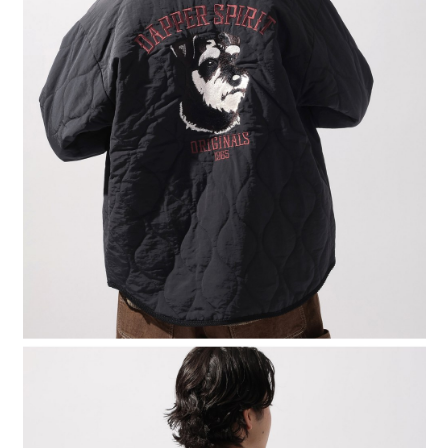
２．便利：只要手機號碼，簡訊認證，即可結帳。
法說明評估內容。
每筆NT$80，滿NT$888(含以上)免運費
３．安心：先確認商品／服務後，再付款。
【繳款方式說明】
1.分期款項不併入電信帳單，「大哥付你分期」於每月結算日後寄送繳費提
付款後 全家取貨
【「AFTEE先享後付」結帳流程】
醒簡訊。
１．於結帳方式選擇「AFTEE先享後付」後，將跳轉至「AFTEE先享後付」
每筆NT$80，滿NT$888(含以上)免運費
2.透過簡訊連結打開帳單後，可選擇「超商條碼／台灣大直營門市／銀行轉
結帳頁面，進行簡訊認證並確認金額後，即可完成結帳。
帳／街口支付／iPASS MONEY」等通路繳費。
２．訂單成立數日內，您將收到繳費通知簡訊。
7-11 取貨付款
３．收到繳費通知簡訊後14天內，點擊此簡訊中的連結，可透過四大超商／
【注意事項】
每筆NT$80，滿NT$1,500(含以上)免運費
ATM／網路銀行／等多元方式進行付款，方視為交易完成。
1.本服務係由「台灣大哥大股份有限公司」（以下簡稱本公司）所提供，讓
※ 請注意：結帳手續完成當下不需立刻繳費，但若您需要取消訂單，請聯絡
用戶於交易時，得透過本服務購買商品或服務，並由商店將買賣／分期付款
付款後 7-11取貨
購買商品的店家。未經商家同意取消之訂單仍視為有效，需透過AFTEE先享
買賣價金債權讓與本公司後，依約使用本公司帳單繳交帳款。
後付繳納相關費用。
每筆NT$80，滿NT$1,500(含以上)免運費
2.基於同意付款使用「大哥付你分期」之契約關係目的，商店將以您的個人
※ 交易是否成功請以「AFTEE先享後付 」之結帳頁面顯示為準，若有關於
資料（包含姓名、電話或地址）提供予台灣大哥大進項蒐集、處理及利用，
是否繳費成功／繳費後需取消欲退款等相關疑問，請聯繫「AFTEE先享後付
宅配
由本公司與您本人進行分期帳單所需資料之確認、核對及更正。
客戶支援中心」
https://netprotections.freshdesk.com/support/home
3.完整用戶服務條款，請詳閱以下連結：
https://oppay.tw/userRule
每筆NT$80，滿NT$1,500(含以上)免運費
【注意事項】
１．透過由恩沛科技股份有限公司提供之「AFTEE先享後付」服務完成之交
易，需依本服務之必要範圍內提供個人資料，並將交易相關給付款項請求債
權轉讓予恩沛科技股份有限公司。
２．關於個人資料處理事宜，請瀏覽以下網址：
https://aftee.tw/terms/#terms3
３．未成年的使用者請事先徵得法定代理人或監護人之同意方可使用
「AFTEE先享後付」，若未經同意申辦者引起之損失，本公司不負相關責
任。
４．使用「AFTEE先享後付」時，將依據個別帳號之用戶狀況，依本公司即