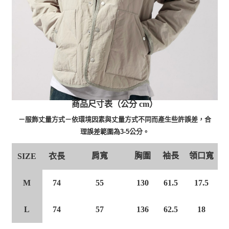
商品尺寸表（公分 cm）
－服飾丈量方式－依環境因素與丈量方式不同而產生些許誤差，合
理誤差範圍為3-5公分。
肩寬
胸圍
袖長
領口寬
衣長
SIZE
M
74
55
130
61.5
17.5
L
74
57
136
62.5
18