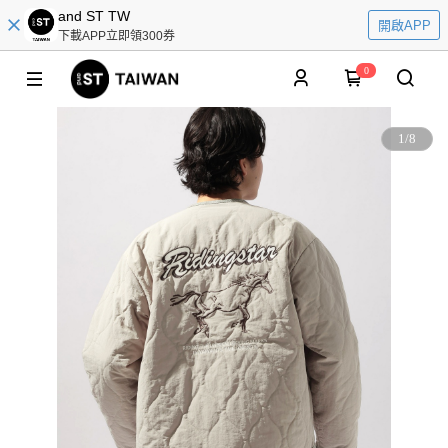
and ST TW
開啟APP
下載APP立即領300券
0
1
/
8