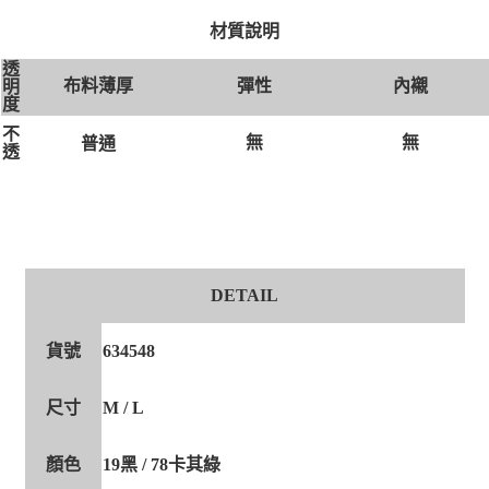
材質說明
透
布料薄厚
彈性
內襯
明
度
不
無
無
普通
透
DETAIL
貨號
634548
尺寸
M / L
顏色
19黑 / 78卡其綠