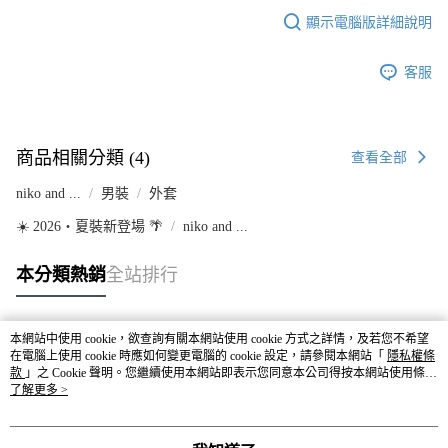
顯示電腦版詳細說明
客服
商品相關分類 (4)
查看全部
niko and ...
男裝
外套
☀️ 2026・夏裝新登場 🌴
niko and ...
本分類熱銷
全站排行
本網站中使用 cookie，欲查詢有關本網站使用 cookie 方式之詳情，及若您不希望
熱門標籤
在電腦上使用 cookie 時應如何變更電腦的 cookie 設定，請參閱本網站「
隱私權條
款
」之 Cookie 聲明。您繼續使用本網站即表示您同意本公司得按本網站使用條款
之 Cookie 聲明使用 cookie。
了解更多 >