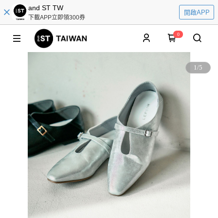
and ST TW
開啟APP
下載APP立即領300券
0
1
/
5