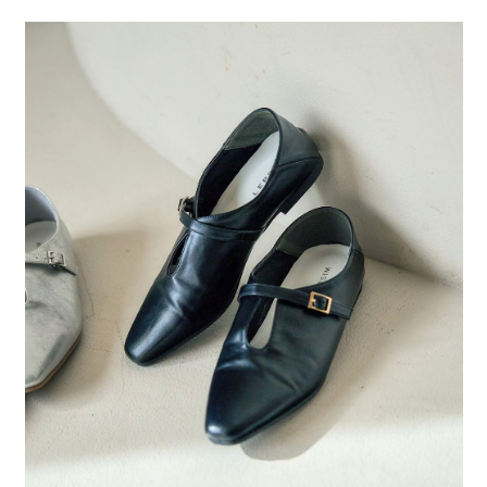
２．便利：只要手機號碼，簡訊認證，即可結帳。
法說明評估內容。
每筆NT$80，滿NT$888(含以上)免運費
３．安心：先確認商品／服務後，再付款。
【繳款方式說明】
1.分期款項不併入電信帳單，「大哥付你分期」於每月結算日後寄送繳費提
付款後 全家取貨
【「AFTEE先享後付」結帳流程】
醒簡訊。
１．於結帳方式選擇「AFTEE先享後付」後，將跳轉至「AFTEE先享後付」
每筆NT$80，滿NT$888(含以上)免運費
2.透過簡訊連結打開帳單後，可選擇「超商條碼／台灣大直營門市／銀行轉
結帳頁面，進行簡訊認證並確認金額後，即可完成結帳。
帳／街口支付／iPASS MONEY」等通路繳費。
２．訂單成立數日內，您將收到繳費通知簡訊。
7-11 取貨付款
３．收到繳費通知簡訊後14天內，點擊此簡訊中的連結，可透過四大超商／
【注意事項】
每筆NT$80，滿NT$1,500(含以上)免運費
ATM／網路銀行／等多元方式進行付款，方視為交易完成。
1.本服務係由「台灣大哥大股份有限公司」（以下簡稱本公司）所提供，讓
※ 請注意：結帳手續完成當下不需立刻繳費，但若您需要取消訂單，請聯絡
用戶於交易時，得透過本服務購買商品或服務，並由商店將買賣／分期付款
付款後 7-11取貨
購買商品的店家。未經商家同意取消之訂單仍視為有效，需透過AFTEE先享
買賣價金債權讓與本公司後，依約使用本公司帳單繳交帳款。
後付繳納相關費用。
每筆NT$80，滿NT$1,500(含以上)免運費
2.基於同意付款使用「大哥付你分期」之契約關係目的，商店將以您的個人
※ 交易是否成功請以「AFTEE先享後付 」之結帳頁面顯示為準，若有關於
資料（包含姓名、電話或地址）提供予台灣大哥大進項蒐集、處理及利用，
是否繳費成功／繳費後需取消欲退款等相關疑問，請聯繫「AFTEE先享後付
宅配
由本公司與您本人進行分期帳單所需資料之確認、核對及更正。
客戶支援中心」
https://netprotections.freshdesk.com/support/home
3.完整用戶服務條款，請詳閱以下連結：
https://oppay.tw/userRule
每筆NT$80，滿NT$1,500(含以上)免運費
【注意事項】
１．透過由恩沛科技股份有限公司提供之「AFTEE先享後付」服務完成之交
易，需依本服務之必要範圍內提供個人資料，並將交易相關給付款項請求債
權轉讓予恩沛科技股份有限公司。
２．關於個人資料處理事宜，請瀏覽以下網址：
https://aftee.tw/terms/#terms3
３．未成年的使用者請事先徵得法定代理人或監護人之同意方可使用
「AFTEE先享後付」，若未經同意申辦者引起之損失，本公司不負相關責
任。
４．使用「AFTEE先享後付」時，將依據個別帳號之用戶狀況，依本公司即