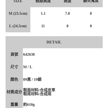
腳尖寬度
SIZE
鞋跟高度
高度
M (23.5cm)
7.8
8
1.1
L (24.5cm)
8
8
11
DETAIL
貨號
642638
尺寸
M / L
顏色
09黑 / 19銀
鞋面材料:合成皮革
材質成分
鞋底材料:合成底
重量
約610g