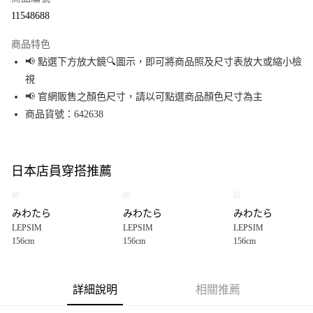
超商取貨付款
11548688
LINE Pay
商品特色
Apple Pay
📢 點選下方放大鏡🔍圖示，即可將商品照及尺寸表放大或縮小檢
視
街口支付
📢 官網販售之顏色尺寸，請以可點選商品顏色尺寸為主
悠遊付
商品貨號：642638
Google Pay
全盈+PAY
日本店員穿搭推薦
大哥付你分期
相關說明
みわたら
みわたら
みわたら
【大哥付你分期使用說明】
LEPSIM
LEPSIM
LEPSIM
AFTEE先享後付
1.本服務由台灣大哥大提供，台灣大哥大用戶可立即使用無須另外申請。
156cm
156cm
156cm
2.付款方式選擇「大哥付你分期」，訂單成立後會自動跳轉到大哥付的交易
相關說明
流程，驗證手機門號後，選擇欲分期的期數、繳款截止日，確認付款後即完
【關於「AFTEE先享後付」】
成交易。
AFTEE先享後付是「在收到商品之後才付款」的支付方式。 讓您購物簡單便
運送方式
3.實際核准額度、可分期數及費用金額請依後續交易確認頁面所載為準。
利好安心！
詳細說明
相關推薦
4.訂單成立30分鐘內，如未前往確認交易或遇審核未通過，訂單將自動取
１．簡單：不需註冊會員、不需綁卡、不需儲值。
全家 取貨付款
消。如遇「轉專審核」未通過狀況，表示未達大哥付你分期系統評分，恕無