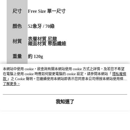
尺寸
Free Size 單一尺寸
顏色
52象牙 / 70綠
表層材質 尼龍
材質
襯面材質 聚酯纖維
重量
約 120g
本網站中使用 cookie，欲查詢有關本網站使用 cookie 方式之詳情，及若您不希望
產地
CHINA
在電腦上使用 cookie 時應如何變更電腦的 cookie 設定，請參閱本網站「
隱私權條
款
」之 Cookie 聲明。您繼續使用本網站即表示您同意本公司得按本網站使用條款
之 Cookie 聲明使用 cookie。
了解更多 >
我知道了