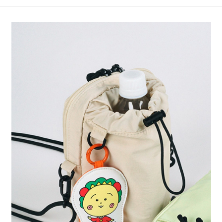
4.訂單成立30分鐘內，如未前往確認交易或遇審核未通過，訂單將自動取
１．簡單：不需註冊會員、不需綁卡、不需儲值。
全家 取貨付款
消。如遇「轉專審核」未通過狀況，表示未達大哥付你分期系統評分，恕無
２．便利：只要手機號碼，簡訊認證，即可結帳。
法說明評估內容。
每筆NT$80，滿NT$888(含以上)免運費
３．安心：先確認商品／服務後，再付款。
【繳款方式說明】
1.分期款項不併入電信帳單，「大哥付你分期」於每月結算日後寄送繳費提
付款後 全家取貨
【「AFTEE先享後付」結帳流程】
醒簡訊。
１．於結帳方式選擇「AFTEE先享後付」後，將跳轉至「AFTEE先享後付」
每筆NT$80，滿NT$888(含以上)免運費
2.透過簡訊連結打開帳單後，可選擇「超商條碼／台灣大直營門市／銀行轉
結帳頁面，進行簡訊認證並確認金額後，即可完成結帳。
帳／街口支付／iPASS MONEY」等通路繳費。
２．訂單成立數日內，您將收到繳費通知簡訊。
7-11 取貨付款
３．收到繳費通知簡訊後14天內，點擊此簡訊中的連結，可透過四大超商／
【注意事項】
每筆NT$80，滿NT$1,500(含以上)免運費
ATM／網路銀行／等多元方式進行付款，方視為交易完成。
1.本服務係由「台灣大哥大股份有限公司」（以下簡稱本公司）所提供，讓
※ 請注意：結帳手續完成當下不需立刻繳費，但若您需要取消訂單，請聯絡
用戶於交易時，得透過本服務購買商品或服務，並由商店將買賣／分期付款
付款後 7-11取貨
購買商品的店家。未經商家同意取消之訂單仍視為有效，需透過AFTEE先享
買賣價金債權讓與本公司後，依約使用本公司帳單繳交帳款。
後付繳納相關費用。
每筆NT$80，滿NT$1,500(含以上)免運費
2.基於同意付款使用「大哥付你分期」之契約關係目的，商店將以您的個人
※ 交易是否成功請以「AFTEE先享後付 」之結帳頁面顯示為準，若有關於
資料（包含姓名、電話或地址）提供予台灣大哥大進項蒐集、處理及利用，
是否繳費成功／繳費後需取消欲退款等相關疑問，請聯繫「AFTEE先享後付
宅配
由本公司與您本人進行分期帳單所需資料之確認、核對及更正。
客戶支援中心」
https://netprotections.freshdesk.com/support/home
3.完整用戶服務條款，請詳閱以下連結：
https://oppay.tw/userRule
每筆NT$80，滿NT$1,500(含以上)免運費
【注意事項】
１．透過由恩沛科技股份有限公司提供之「AFTEE先享後付」服務完成之交
易，需依本服務之必要範圍內提供個人資料，並將交易相關給付款項請求債
權轉讓予恩沛科技股份有限公司。
２．關於個人資料處理事宜，請瀏覽以下網址：
https://aftee.tw/terms/#terms3
３．未成年的使用者請事先徵得法定代理人或監護人之同意方可使用
「AFTEE先享後付」，若未經同意申辦者引起之損失，本公司不負相關責
任。