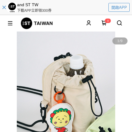
and ST TW
開啟APP
下載APP立即領300券
0
1
/
9