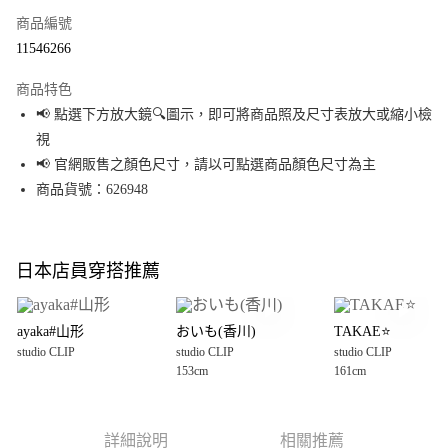
商品編號
超商取貨付款
11546266
LINE Pay
商品特色
Apple Pay
📢 點選下方放大鏡🔍圖示，即可將商品照及尺寸表放大或縮小檢
視
街口支付
📢 官網販售之顏色尺寸，請以可點選商品顏色尺寸為主
悠遊付
商品貨號：626948
Google Pay
全盈+PAY
日本店員穿搭推薦
大哥付你分期
相關說明
ayaka#山形
おいも(香川)
TAKAE⭐️
【大哥付你分期使用說明】
studio CLIP
studio CLIP
studio CLIP
AFTEE先享後付
1.本服務由台灣大哥大提供，台灣大哥大用戶可立即使用無須另外申請。
153cm
161cm
2.付款方式選擇「大哥付你分期」，訂單成立後會自動跳轉到大哥付的交易
相關說明
流程，驗證手機門號後，選擇欲分期的期數、繳款截止日，確認付款後即完
【關於「AFTEE先享後付」】
成交易。
AFTEE先享後付是「在收到商品之後才付款」的支付方式。 讓您購物簡單便
運送方式
3.實際核准額度、可分期數及費用金額請依後續交易確認頁面所載為準。
利好安心！
詳細說明
相關推薦