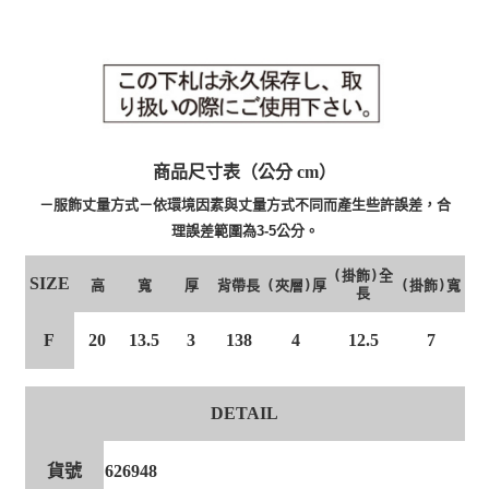
商品尺寸表（公分 cm）
－服飾丈量方式－依環境因素與丈量方式不同而產生些許誤差，合
理誤差範圍為3-5公分。
(掛飾)全
SIZE
高
寬
厚
背帶長
(夾層)厚
(掛飾)寬
長
F
20
13.5
3
138
4
12.5
7
DETAIL
貨號
626948