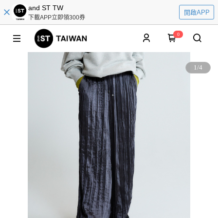
and ST TW
開啟APP
下載APP立即領300券
0
1
/
4