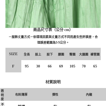
商品尺寸表（公分 cm）
－服飾丈量方式－依環境因素與丈量方式不同而產生些許誤差，合
理誤差範圍為3-5公分。
SIZE
股上
股下
臀圍
大腿圍
全長
腰圍
褲管圍
F
95
30
66
69
105
70
65
材質說明
透
布料薄厚
彈性
內襯
明
度
不