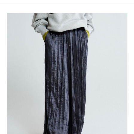
4.訂單成立30分鐘內，如未前往確認交易或遇審核未通過，訂單將自動取
１．簡單：不需註冊會員、不需綁卡、不需儲值。
全家 取貨付款
消。如遇「轉專審核」未通過狀況，表示未達大哥付你分期系統評分，恕無
２．便利：只要手機號碼，簡訊認證，即可結帳。
法說明評估內容。
每筆NT$80，滿NT$1,500(含以上)免運費
３．安心：先確認商品／服務後，再付款。
【繳款方式說明】
1.分期款項不併入電信帳單，「大哥付你分期」於每月結算日後寄送繳費提
付款後 全家取貨
【「AFTEE先享後付」結帳流程】
醒簡訊。
１．於結帳方式選擇「AFTEE先享後付」後，將跳轉至「AFTEE先享後付」
每筆NT$80，滿NT$1,500(含以上)免運費
2.透過簡訊連結打開帳單後，可選擇「超商條碼／台灣大直營門市／銀行轉
結帳頁面，進行簡訊認證並確認金額後，即可完成結帳。
帳／街口支付／iPASS MONEY」等通路繳費。
２．訂單成立數日內，您將收到繳費通知簡訊。
7-11 取貨付款
３．收到繳費通知簡訊後14天內，點擊此簡訊中的連結，可透過四大超商／
【注意事項】
每筆NT$80，滿NT$1,500(含以上)免運費
ATM／網路銀行／等多元方式進行付款，方視為交易完成。
1.本服務係由「台灣大哥大股份有限公司」（以下簡稱本公司）所提供，讓
※ 請注意：結帳手續完成當下不需立刻繳費，但若您需要取消訂單，請聯絡
用戶於交易時，得透過本服務購買商品或服務，並由商店將買賣／分期付款
付款後 7-11取貨
購買商品的店家。未經商家同意取消之訂單仍視為有效，需透過AFTEE先享
買賣價金債權讓與本公司後，依約使用本公司帳單繳交帳款。
後付繳納相關費用。
每筆NT$80，滿NT$1,500(含以上)免運費
2.基於同意付款使用「大哥付你分期」之契約關係目的，商店將以您的個人
※ 交易是否成功請以「AFTEE先享後付 」之結帳頁面顯示為準，若有關於
資料（包含姓名、電話或地址）提供予台灣大哥大進項蒐集、處理及利用，
是否繳費成功／繳費後需取消欲退款等相關疑問，請聯繫「AFTEE先享後付
宅配
由本公司與您本人進行分期帳單所需資料之確認、核對及更正。
客戶支援中心」
https://netprotections.freshdesk.com/support/home
3.完整用戶服務條款，請詳閱以下連結：
https://oppay.tw/userRule
每筆NT$80，滿NT$1,500(含以上)免運費
【注意事項】
１．透過由恩沛科技股份有限公司提供之「AFTEE先享後付」服務完成之交
易，需依本服務之必要範圍內提供個人資料，並將交易相關給付款項請求債
權轉讓予恩沛科技股份有限公司。
２．關於個人資料處理事宜，請瀏覽以下網址：
https://aftee.tw/terms/#terms3
３．未成年的使用者請事先徵得法定代理人或監護人之同意方可使用
「AFTEE先享後付」，若未經同意申辦者引起之損失，本公司不負相關責
任。