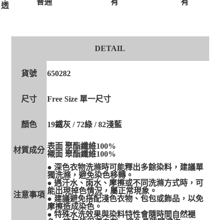
有
有
普通
透
DETAIL
貨號
650282
尺寸
Free Size 單一尺寸
顏色
19鐵灰 / 72綠 / 82淺藍
表面 聚酯纖維100%
材質成分
襯面 聚酯纖維100%
● 深色衣物洗滌時可能釋出多餘染料，建議單
獨洗滌，避免染色移轉。
● 遇汗水、雨水、摩擦或不同洗滌方式時，可
能出現掉色情況，屬正常現象。
注意事項
● 建議避免搭配淺色衣物、包包或飾品，以免
摩擦造成染色。
● 特殊水洗效果與染料特性會隨時間自然褪