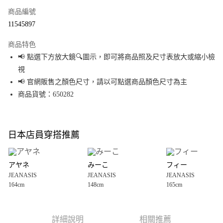
商品編號
超商取貨付款
11545897
LINE Pay
商品特色
Apple Pay
📢 點選下方放大鏡🔍圖示，即可將商品照及尺寸表放大或縮小檢
視
街口支付
📢 官網販售之顏色尺寸，請以可點選商品顏色尺寸為主
悠遊付
商品貨號：650282
Google Pay
全盈+PAY
日本店員穿搭推薦
大哥付你分期
相關說明
アヤネ
みーこ
フィー
【大哥付你分期使用說明】
JEANASIS
JEANASIS
JEANASIS
AFTEE先享後付
1.本服務由台灣大哥大提供，台灣大哥大用戶可立即使用無須另外申請。
164cm
148cm
165cm
2.付款方式選擇「大哥付你分期」，訂單成立後會自動跳轉到大哥付的交易
相關說明
流程，驗證手機門號後，選擇欲分期的期數、繳款截止日，確認付款後即完
【關於「AFTEE先享後付」】
成交易。
AFTEE先享後付是「在收到商品之後才付款」的支付方式。 讓您購物簡單便
運送方式
3.實際核准額度、可分期數及費用金額請依後續交易確認頁面所載為準。
利好安心！
詳細說明
相關推薦