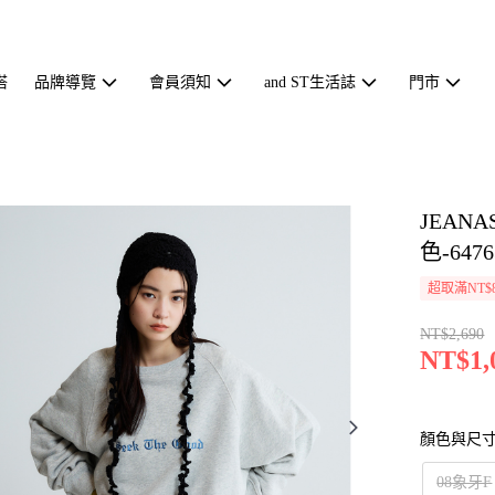
搭
品牌導覽
會員須知
and ST生活誌
門市
JEAN
色-6476
超取滿NT$
NT$2,690
NT$1,
顏色與尺
08象牙F