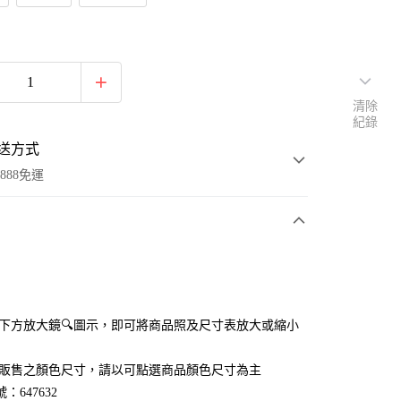
清除
紀錄
送方式
888免運
次付款
付款
點選下方放大鏡🔍圖示，即可將商品照及尺寸表放大或縮小
官網販售之顏色尺寸，請以可點選商品顏色尺寸為主
：647632