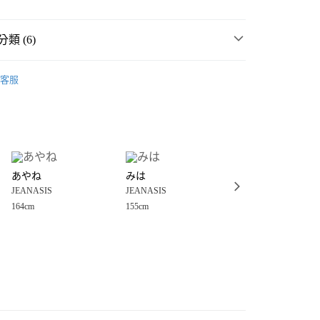
類 (6)
MMER SALE ↘️
JEANASIS
客服
・夏裝新登場 🌴
JEANASIS
分期
女裝
上衣
T恤
你分期使用說明】
享後付
由台灣大哥大提供，台灣大哥大用戶可立即使用無須另外申請。
衣
T恤
式選擇「大哥付你分期」，訂單成立後會自動跳轉到大哥付的交易
☀️ 2026・夏裝新登場 🌴
證手機門號後，選擇欲分期的期數、繳款截止日，確認付款後即
FTEE先享後付」】
。
あやね
みは
ほのか
先享後付是「在收到商品之後才付款」的支付方式。 讓您購物簡單
🈹 LAST SALE 最低3折起 ↘️
准額度、可分期數及費用金額請依後續交易確認頁面所載為準。
JEANASIS
JEANASIS
JEANASIS
心！
立30分鐘內，如未前往確認交易或遇審核未通過，訂單將自動取
：不需註冊會員、不需綁卡、不需儲值。
164cm
155cm
152cm
「轉專審核」未通過狀況，表示未達大哥付你分期系統評分，恕
：只要手機號碼，簡訊認證，即可結帳。
付款
評估內容。
：先確認商品／服務後，再付款。
式說明】
0，滿NT$888(含以上)免運費
項不併入電信帳單，「大哥付你分期」於每月結算日後寄送繳費提
EE先享後付」結帳流程】
家取貨
方式選擇「AFTEE先享後付」後，將跳轉至「AFTEE先享後
訊連結打開帳單後，可選擇「超商條碼／台灣大直營門市／銀行轉
頁面，進行簡訊認證並確認金額後，即可完成結帳。
0，滿NT$888(含以上)免運費
／iPASS MONEY」等通路繳費。
成立數日內，您將收到繳費通知簡訊。
費通知簡訊後14天內，點擊此簡訊中的連結，可透過四大超商
付款
項】