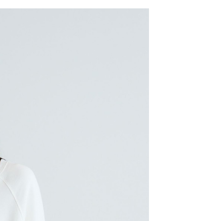
網路銀行／等多元方式進行付款，方視為交易完成。
係由「台灣大哥大股份有限公司」（以下簡稱本公司）所提供，讓
：結帳手續完成當下不需立刻繳費，但若您需要取消訂單，請聯
0，滿NT$1,500(含以上)免運費
易時，得透過本服務購買商品或服務，並由商店將買賣／分期付
的店家。未經商家同意取消之訂單仍視為有效，需透過AFTEE
金債權讓與本公司後，依約使用本公司帳單繳交帳款。
繳納相關費用。
11取貨
意付款使用「大哥付你分期」之契約關係目的，商店將以您的個人
否成功請以「AFTEE先享後付 」之結帳頁面顯示為準，若有關於
0，滿NT$1,500(含以上)免運費
含姓名、電話或地址）提供予台灣大哥大進項蒐集、處理及利
功／繳費後需取消欲退款等相關疑問，請聯繫「AFTEE先享後
公司與您本人進行分期帳單所需資料之確認、核對及更正。
援中心」
https://netprotections.freshdesk.com/support/home
戶服務條款，請詳閱以下連結：
https://oppay.tw/userRule
項】
0，滿NT$1,500(含以上)免運費
恩沛科技股份有限公司提供之「AFTEE先享後付」服務完成之
依本服務之必要範圍內提供個人資料，並將交易相關給付款項請
讓予恩沛科技股份有限公司。
個人資料處理事宜，請瀏覽以下網址：
https://aftee.tw/terms/#terms3
年的使用者請事先徵得法定代理人或監護人之同意方可使用
E先享後付」，若未經同意申辦者引起之損失，本公司不負相關責
AFTEE先享後付」時，將依據個別帳號之用戶狀況，依本公司
核予不同之上限額度；若仍有額度不足之情形，本公司將視審查
用戶進行身份認證。
一人註冊多個帳號或使用他人資訊註冊。若發現惡意使用之情
科技股份有限公司將有權停止該用戶之使用額度並採取法律行