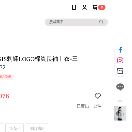
0
ASIS刺繡LOGO棉質長袖上衣-三
32
888免運
076
已賣出：13件
寸
15灰F
88深藍F