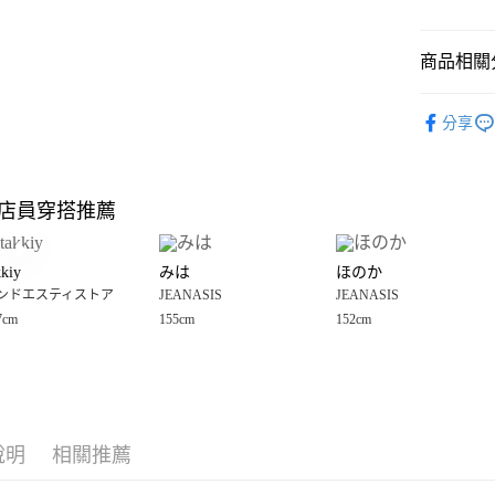
悠遊付
商品相關分
Google Pay
全盈+PAY
🈹 夏季 SU
分享
☀️ 2026
大哥付你
相關說明
JEANASIS
【大哥付
店員穿搭推薦
AFTEE先
1.本服務
女裝
上
2.付款方
相關說明
JEANASIS
流程，驗
【關於「A
kkiy
みは
ほのか
完成交易
AFTEE
JEANASIS
3.實際核
ンドエスティストア
JEANASIS
JEANASIS
便利好安
運送方式
4.訂單成
１．簡單
7cm
155cm
152cm
消。如遇
２．便利
全家 取貨
無法說明
３．安心
【繳款方
每筆NT$8
1.分期款
【「AFT
醒簡訊。
付款後 全
１．於結帳
2.透過簡
付」結帳
每筆NT$8
帳／街口支付
說明
相關推薦
２．訂單
３．收到繳
7-11 取貨
【注意事