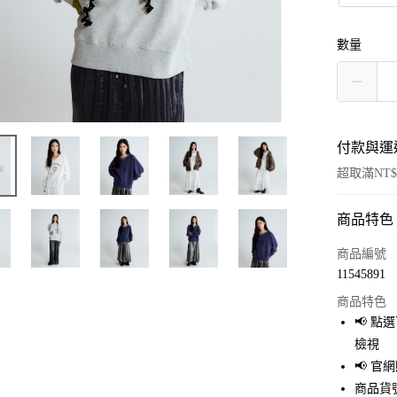
數量
付款與運
超取滿NT$
商品特色
付款方式
信用卡一
商品編號
11545891
超商取貨
商品特色
LINE Pay
📢 
檢視
Apple Pay
📢 
街口支付
商品貨號