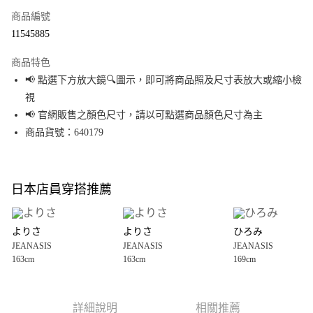
商品編號
超商取貨付款
11545885
LINE Pay
商品特色
Apple Pay
📢 點選下方放大鏡🔍圖示，即可將商品照及尺寸表放大或縮小檢
視
街口支付
📢 官網販售之顏色尺寸，請以可點選商品顏色尺寸為主
悠遊付
商品貨號：640179
Google Pay
全盈+PAY
日本店員穿搭推薦
大哥付你分期
相關說明
よりさ
よりさ
ひろみ
【大哥付你分期使用說明】
JEANASIS
JEANASIS
JEANASIS
AFTEE先享後付
1.本服務由台灣大哥大提供，台灣大哥大用戶可立即使用無須另外申請。
163cm
163cm
169cm
2.付款方式選擇「大哥付你分期」，訂單成立後會自動跳轉到大哥付的交易
相關說明
流程，驗證手機門號後，選擇欲分期的期數、繳款截止日，確認付款後即完
【關於「AFTEE先享後付」】
成交易。
AFTEE先享後付是「在收到商品之後才付款」的支付方式。 讓您購物簡單便
運送方式
3.實際核准額度、可分期數及費用金額請依後續交易確認頁面所載為準。
利好安心！
詳細說明
相關推薦