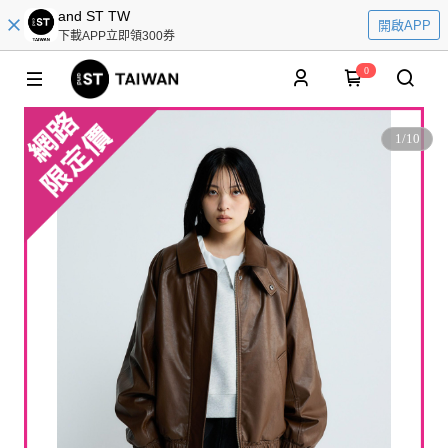
and ST TW
開啟APP
下載APP立即領300券
0
1
/
10