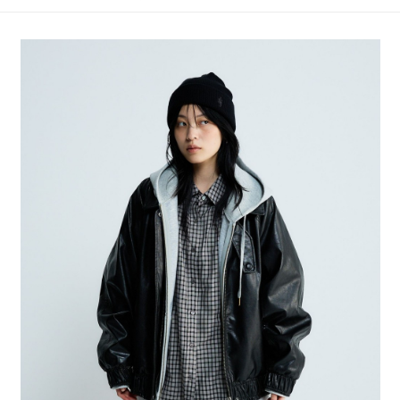
4.訂單成立30分鐘內，如未前往確認交易或遇審核未通過，訂單將自動取
１．簡單：不需註冊會員、不需綁卡、不需儲值。
全家 取貨付款
消。如遇「轉專審核」未通過狀況，表示未達大哥付你分期系統評分，恕無
２．便利：只要手機號碼，簡訊認證，即可結帳。
法說明評估內容。
每筆NT$80，滿NT$888(含以上)免運費
３．安心：先確認商品／服務後，再付款。
【繳款方式說明】
1.分期款項不併入電信帳單，「大哥付你分期」於每月結算日後寄送繳費提
付款後 全家取貨
【「AFTEE先享後付」結帳流程】
醒簡訊。
１．於結帳方式選擇「AFTEE先享後付」後，將跳轉至「AFTEE先享後付」
每筆NT$80，滿NT$888(含以上)免運費
2.透過簡訊連結打開帳單後，可選擇「超商條碼／台灣大直營門市／銀行轉
結帳頁面，進行簡訊認證並確認金額後，即可完成結帳。
帳／街口支付／iPASS MONEY」等通路繳費。
２．訂單成立數日內，您將收到繳費通知簡訊。
7-11 取貨付款
３．收到繳費通知簡訊後14天內，點擊此簡訊中的連結，可透過四大超商／
【注意事項】
每筆NT$80，滿NT$1,500(含以上)免運費
ATM／網路銀行／等多元方式進行付款，方視為交易完成。
1.本服務係由「台灣大哥大股份有限公司」（以下簡稱本公司）所提供，讓
※ 請注意：結帳手續完成當下不需立刻繳費，但若您需要取消訂單，請聯絡
用戶於交易時，得透過本服務購買商品或服務，並由商店將買賣／分期付款
付款後 7-11取貨
購買商品的店家。未經商家同意取消之訂單仍視為有效，需透過AFTEE先享
買賣價金債權讓與本公司後，依約使用本公司帳單繳交帳款。
後付繳納相關費用。
每筆NT$80，滿NT$1,500(含以上)免運費
2.基於同意付款使用「大哥付你分期」之契約關係目的，商店將以您的個人
※ 交易是否成功請以「AFTEE先享後付 」之結帳頁面顯示為準，若有關於
資料（包含姓名、電話或地址）提供予台灣大哥大進項蒐集、處理及利用，
是否繳費成功／繳費後需取消欲退款等相關疑問，請聯繫「AFTEE先享後付
宅配
由本公司與您本人進行分期帳單所需資料之確認、核對及更正。
客戶支援中心」
https://netprotections.freshdesk.com/support/home
3.完整用戶服務條款，請詳閱以下連結：
https://oppay.tw/userRule
每筆NT$80，滿NT$1,500(含以上)免運費
【注意事項】
１．透過由恩沛科技股份有限公司提供之「AFTEE先享後付」服務完成之交
易，需依本服務之必要範圍內提供個人資料，並將交易相關給付款項請求債
權轉讓予恩沛科技股份有限公司。
２．關於個人資料處理事宜，請瀏覽以下網址：
https://aftee.tw/terms/#terms3
３．未成年的使用者請事先徵得法定代理人或監護人之同意方可使用
「AFTEE先享後付」，若未經同意申辦者引起之損失，本公司不負相關責
任。