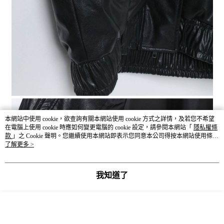
本網站中使用 cookie，欲查詢有關本網站使用 cookie 方式之詳情，及若您不希望
在電腦上使用 cookie 時應如何變更電腦的 cookie 設定，請參閱本網站「
隱私權條
款
」之 Cookie 聲明。您繼續使用本網站即表示您同意本公司得按本網站使用條款
之 Cookie 聲明使用 cookie。
了解更多 >
我知道了