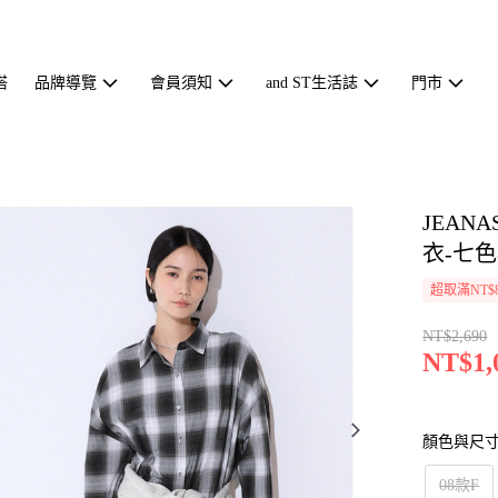
搭
品牌導覽
會員須知
and ST生活誌
門市
JEAN
衣-七色-
超取滿NT$
NT$2,690
NT$1,
顏色與尺
08款F