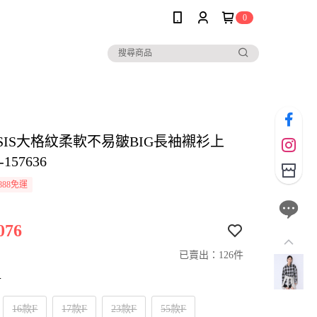
0
ASIS大格紋柔軟不易皺BIG長袖襯衫上
157636
888免運
076
已賣出：126件
寸
16款F
17款F
23款F
55款F