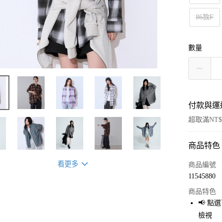
86款F
數量
付款與運
超取滿NT$
商品特色
付款方式
信用卡一
看更多
商品編號
11545880
超商取貨
商品特色
LINE Pay
📢 
檢視
Apple Pay