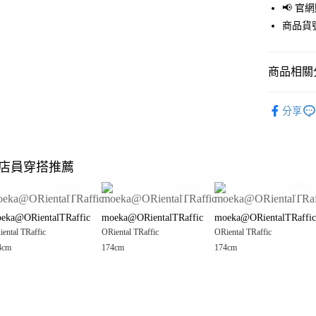
📢 
街口支付
商品貨號
悠遊付
商品相關分
Google Pay
全盈+PAY
🈹 夏季 SU
分享
☀️ 2026
大哥付你
相關說明
JEANASIS
【大哥付
店員穿搭推薦
AFTEE先
1.本服務
女裝
上
2.付款方
相關說明
JEANASIS
流程，驗
【關於「A
完成交易
AFTEE
JEANASIS
eka@ORientalTRaffic
moeka@ORientalTRaffic
moeka@ORientalTRaffic
3.實際核
便利好安
運送方式
4.訂單成
ental TRaffic
ORiental TRaffic
ORiental TRaffic
１．簡單
消。如遇
２．便利
4cm
174cm
174cm
全家 取貨
無法說明
３．安心
【繳款方
每筆NT$8
1.分期款
【「AFT
醒簡訊。
付款後 全
１．於結帳
2.透過簡
付」結帳