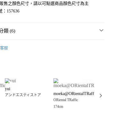
官網販售之顏色尺寸，請以可點選商品顏色尺寸為主
：157636
類 (6)
MMER SALE ↘️
JEANASIS
客服
・夏裝新登場 🌴
JEANASIS
分期
女裝
上衣
襯衫
你分期使用說明】
享後付
由台灣大哥大提供，台灣大哥大用戶可立即使用無須另外申請。
衣
襯衫
式選擇「大哥付你分期」，訂單成立後會自動跳轉到大哥付的交易
☀️ 2026・夏裝新登場 🌴
證手機門號後，選擇欲分期的期數、繳款截止日，確認付款後即
FTEE先享後付」】
。
yui
とがみ
先享後付是「在收到商品之後才付款」的支付方式。 讓您購物簡單
🈹 LAST SALE 最低3折起 ↘️
moeka@ORientalTRaffic
准額度、可分期數及費用金額請依後續交易確認頁面所載為準。
アンドエスティストア
GLOBAL WORK
心！
立30分鐘內，如未前往確認交易或遇審核未通過，訂單將自動取
ORiental TRaffic
：不需註冊會員、不需綁卡、不需儲值。
158cm
「轉專審核」未通過狀況，表示未達大哥付你分期系統評分，恕
：只要手機號碼，簡訊認證，即可結帳。
174cm
付款
評估內容。
：先確認商品／服務後，再付款。
式說明】
0，滿NT$888(含以上)免運費
項不併入電信帳單，「大哥付你分期」於每月結算日後寄送繳費提
EE先享後付」結帳流程】
家取貨
方式選擇「AFTEE先享後付」後，將跳轉至「AFTEE先享後
訊連結打開帳單後，可選擇「超商條碼／台灣大直營門市／銀行轉
頁面，進行簡訊認證並確認金額後，即可完成結帳。