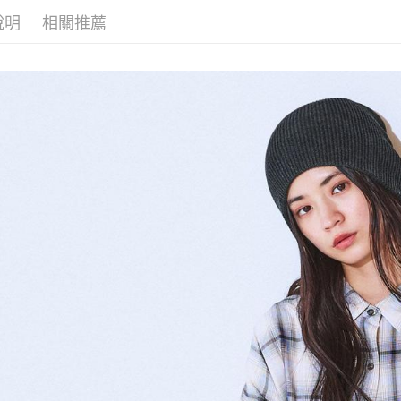
每筆NT$8
帳／街口支付
２．訂單
說明
相關推薦
３．收到繳
7-11 取貨
【注意事
／ATM／
1.本服務
※ 請注意
每筆NT$8
用戶於交
絡購買商品
款買賣價
先享後付
付款後 7-
2.基於同
※ 交易是
每筆NT$8
資料（包
是否繳費成
用，由本
付客戶支
宅配
3.完整用
【注意事
每筆NT$8
１．透過由
交易，需
求債權轉
２．關於
３．未成
「AFTE
任。
４．使用「
即時審查
結果請求
５．嚴禁
形，恩沛
動。