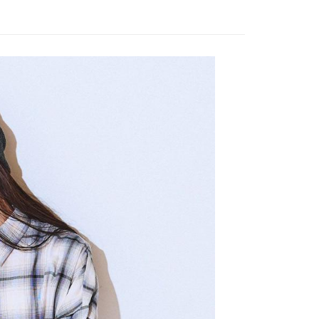
0，滿NT$888(含以上)免運費
／iPASS MONEY」等通路繳費。
成立數日內，您將收到繳費通知簡訊。
費通知簡訊後14天內，點擊此簡訊中的連結，可透過四大超商
付款
項】
網路銀行／等多元方式進行付款，方視為交易完成。
係由「台灣大哥大股份有限公司」（以下簡稱本公司）所提供，讓
：結帳手續完成當下不需立刻繳費，但若您需要取消訂單，請聯
0，滿NT$1,500(含以上)免運費
易時，得透過本服務購買商品或服務，並由商店將買賣／分期付
的店家。未經商家同意取消之訂單仍視為有效，需透過AFTEE
金債權讓與本公司後，依約使用本公司帳單繳交帳款。
繳納相關費用。
11取貨
意付款使用「大哥付你分期」之契約關係目的，商店將以您的個人
否成功請以「AFTEE先享後付 」之結帳頁面顯示為準，若有關於
0，滿NT$1,500(含以上)免運費
含姓名、電話或地址）提供予台灣大哥大進項蒐集、處理及利
功／繳費後需取消欲退款等相關疑問，請聯繫「AFTEE先享後
公司與您本人進行分期帳單所需資料之確認、核對及更正。
援中心」
https://netprotections.freshdesk.com/support/home
戶服務條款，請詳閱以下連結：
https://oppay.tw/userRule
項】
0，滿NT$1,500(含以上)免運費
恩沛科技股份有限公司提供之「AFTEE先享後付」服務完成之
依本服務之必要範圍內提供個人資料，並將交易相關給付款項請
讓予恩沛科技股份有限公司。
個人資料處理事宜，請瀏覽以下網址：
https://aftee.tw/terms/#terms3
年的使用者請事先徵得法定代理人或監護人之同意方可使用
E先享後付」，若未經同意申辦者引起之損失，本公司不負相關責
AFTEE先享後付」時，將依據個別帳號之用戶狀況，依本公司
核予不同之上限額度；若仍有額度不足之情形，本公司將視審查
用戶進行身份認證。
一人註冊多個帳號或使用他人資訊註冊。若發現惡意使用之情
科技股份有限公司將有權停止該用戶之使用額度並採取法律行