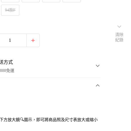
94款F
清除
紀錄
送方式
888免運
次付款
付款
點選下方放大鏡🔍圖示，即可將商品照及尺寸表放大或縮小