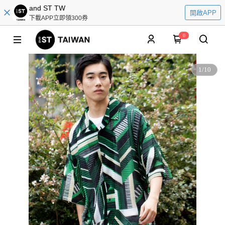
and ST TW
開啟APP
下載APP立即領300券
0
1
/
10