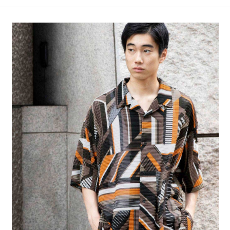
4.訂單成立30分鐘內，如未前往確認交易或遇審核未通過，訂單將自動取
１．簡單：不需註冊會員、不需綁卡、不需儲值。
全家 取貨付款
消。如遇「轉專審核」未通過狀況，表示未達大哥付你分期系統評分，恕無
２．便利：只要手機號碼，簡訊認證，即可結帳。
法說明評估內容。
每筆NT$80，滿NT$1,500(含以上)免運費
３．安心：先確認商品／服務後，再付款。
【繳款方式說明】
1.分期款項不併入電信帳單，「大哥付你分期」於每月結算日後寄送繳費提
付款後 全家取貨
【「AFTEE先享後付」結帳流程】
醒簡訊。
１．於結帳方式選擇「AFTEE先享後付」後，將跳轉至「AFTEE先享後付」
每筆NT$80，滿NT$1,500(含以上)免運費
2.透過簡訊連結打開帳單後，可選擇「超商條碼／台灣大直營門市／銀行轉
結帳頁面，進行簡訊認證並確認金額後，即可完成結帳。
帳／街口支付／iPASS MONEY」等通路繳費。
２．訂單成立數日內，您將收到繳費通知簡訊。
7-11 取貨付款
３．收到繳費通知簡訊後14天內，點擊此簡訊中的連結，可透過四大超商／
【注意事項】
每筆NT$80，滿NT$1,500(含以上)免運費
ATM／網路銀行／等多元方式進行付款，方視為交易完成。
1.本服務係由「台灣大哥大股份有限公司」（以下簡稱本公司）所提供，讓
※ 請注意：結帳手續完成當下不需立刻繳費，但若您需要取消訂單，請聯絡
用戶於交易時，得透過本服務購買商品或服務，並由商店將買賣／分期付款
付款後 7-11取貨
購買商品的店家。未經商家同意取消之訂單仍視為有效，需透過AFTEE先享
買賣價金債權讓與本公司後，依約使用本公司帳單繳交帳款。
後付繳納相關費用。
每筆NT$80，滿NT$1,500(含以上)免運費
2.基於同意付款使用「大哥付你分期」之契約關係目的，商店將以您的個人
※ 交易是否成功請以「AFTEE先享後付 」之結帳頁面顯示為準，若有關於
資料（包含姓名、電話或地址）提供予台灣大哥大進項蒐集、處理及利用，
是否繳費成功／繳費後需取消欲退款等相關疑問，請聯繫「AFTEE先享後付
宅配
由本公司與您本人進行分期帳單所需資料之確認、核對及更正。
客戶支援中心」
https://netprotections.freshdesk.com/support/home
3.完整用戶服務條款，請詳閱以下連結：
https://oppay.tw/userRule
每筆NT$80，滿NT$1,500(含以上)免運費
【注意事項】
１．透過由恩沛科技股份有限公司提供之「AFTEE先享後付」服務完成之交
易，需依本服務之必要範圍內提供個人資料，並將交易相關給付款項請求債
權轉讓予恩沛科技股份有限公司。
２．關於個人資料處理事宜，請瀏覽以下網址：
https://aftee.tw/terms/#terms3
３．未成年的使用者請事先徵得法定代理人或監護人之同意方可使用
「AFTEE先享後付」，若未經同意申辦者引起之損失，本公司不負相關責
任。