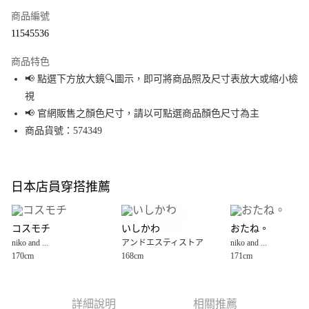
商品編號
超商取貨付款
11545536
LINE Pay
商品特色
Apple Pay
📢 點選下方放大鏡🔍圖示，即可將商品照及尺寸表放大或縮小檢
視
街口支付
📢 官網販售之顏色尺寸，請以可點選商品顏色尺寸為主
悠遊付
商品貨號：574349
Google Pay
全盈+PAY
日本店員穿搭推薦
大哥付你分期
相關說明
コスモチ
いしかわ
おたね。
【大哥付你分期使用說明】
niko and ...
アンドエスティストア
niko and ...
AFTEE先享後付
1.本服務由台灣大哥大提供，台灣大哥大用戶可立即使用無須另外申請。
170cm
168cm
171cm
2.付款方式選擇「大哥付你分期」，訂單成立後會自動跳轉到大哥付的交易
相關說明
流程，驗證手機門號後，選擇欲分期的期數、繳款截止日，確認付款後即完
【關於「AFTEE先享後付」】
成交易。
AFTEE先享後付是「在收到商品之後才付款」的支付方式。 讓您購物簡單便
運送方式
3.實際核准額度、可分期數及費用金額請依後續交易確認頁面所載為準。
利好安心！
詳細說明
相關推薦