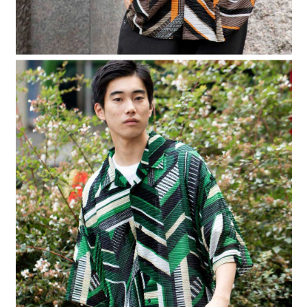
４．使用「AFTEE先享後付」時，將依據個別帳號之用戶狀況，依本公司即
時審查核予不同之上限額度；若仍有額度不足之情形，本公司將視審查結果
請求用戶進行身份認證。
５．嚴禁一人註冊多個帳號或使用他人資訊註冊。若發現惡意使用之情形，
恩沛科技股份有限公司將有權停止該用戶之使用額度並採取法律行動。