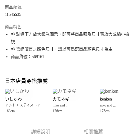
商品編號
超商取貨付款
11545535
LINE Pay
商品特色
Apple Pay
📢 點選下方放大鏡🔍圖示，即可將商品照及尺寸表放大或縮小檢
視
街口支付
📢 官網販售之顏色尺寸，請以可點選商品顏色尺寸為主
悠遊付
商品貨號：569161
Google Pay
全盈+PAY
日本店員穿搭推薦
大哥付你分期
相關說明
いしかわ
カモネギ
kenken
【大哥付你分期使用說明】
アンドエスティストア
niko and ...
niko and ...
AFTEE先享後付
1.本服務由台灣大哥大提供，台灣大哥大用戶可立即使用無須另外申請。
168cm
176cm
175cm
2.付款方式選擇「大哥付你分期」，訂單成立後會自動跳轉到大哥付的交易
相關說明
流程，驗證手機門號後，選擇欲分期的期數、繳款截止日，確認付款後即完
【關於「AFTEE先享後付」】
成交易。
AFTEE先享後付是「在收到商品之後才付款」的支付方式。 讓您購物簡單便
運送方式
3.實際核准額度、可分期數及費用金額請依後續交易確認頁面所載為準。
利好安心！
詳細說明
相關推薦