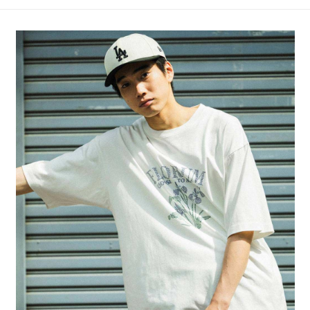
4.訂單成立30分鐘內，如未前往確認交易或遇審核未通過，訂單將自動取
１．簡單：不需註冊會員、不需綁卡、不需儲值。
全家 取貨付款
消。如遇「轉專審核」未通過狀況，表示未達大哥付你分期系統評分，恕無
２．便利：只要手機號碼，簡訊認證，即可結帳。
法說明評估內容。
每筆NT$80，滿NT$888(含以上)免運費
３．安心：先確認商品／服務後，再付款。
【繳款方式說明】
1.分期款項不併入電信帳單，「大哥付你分期」於每月結算日後寄送繳費提
付款後 全家取貨
【「AFTEE先享後付」結帳流程】
醒簡訊。
１．於結帳方式選擇「AFTEE先享後付」後，將跳轉至「AFTEE先享後付」
每筆NT$80，滿NT$888(含以上)免運費
2.透過簡訊連結打開帳單後，可選擇「超商條碼／台灣大直營門市／銀行轉
結帳頁面，進行簡訊認證並確認金額後，即可完成結帳。
帳／街口支付／iPASS MONEY」等通路繳費。
２．訂單成立數日內，您將收到繳費通知簡訊。
7-11 取貨付款
３．收到繳費通知簡訊後14天內，點擊此簡訊中的連結，可透過四大超商／
【注意事項】
每筆NT$80，滿NT$1,500(含以上)免運費
ATM／網路銀行／等多元方式進行付款，方視為交易完成。
1.本服務係由「台灣大哥大股份有限公司」（以下簡稱本公司）所提供，讓
※ 請注意：結帳手續完成當下不需立刻繳費，但若您需要取消訂單，請聯絡
用戶於交易時，得透過本服務購買商品或服務，並由商店將買賣／分期付款
付款後 7-11取貨
購買商品的店家。未經商家同意取消之訂單仍視為有效，需透過AFTEE先享
買賣價金債權讓與本公司後，依約使用本公司帳單繳交帳款。
後付繳納相關費用。
每筆NT$80，滿NT$1,500(含以上)免運費
2.基於同意付款使用「大哥付你分期」之契約關係目的，商店將以您的個人
※ 交易是否成功請以「AFTEE先享後付 」之結帳頁面顯示為準，若有關於
資料（包含姓名、電話或地址）提供予台灣大哥大進項蒐集、處理及利用，
是否繳費成功／繳費後需取消欲退款等相關疑問，請聯繫「AFTEE先享後付
宅配
由本公司與您本人進行分期帳單所需資料之確認、核對及更正。
客戶支援中心」
https://netprotections.freshdesk.com/support/home
3.完整用戶服務條款，請詳閱以下連結：
https://oppay.tw/userRule
每筆NT$80，滿NT$1,500(含以上)免運費
【注意事項】
１．透過由恩沛科技股份有限公司提供之「AFTEE先享後付」服務完成之交
易，需依本服務之必要範圍內提供個人資料，並將交易相關給付款項請求債
權轉讓予恩沛科技股份有限公司。
２．關於個人資料處理事宜，請瀏覽以下網址：
https://aftee.tw/terms/#terms3
３．未成年的使用者請事先徵得法定代理人或監護人之同意方可使用
「AFTEE先享後付」，若未經同意申辦者引起之損失，本公司不負相關責
任。