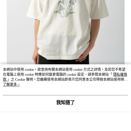
本網站中使用 cookie，欲查詢有關本網站使用 cookie 方式之詳情，及若您不希望
在電腦上使用 cookie 時應如何變更電腦的 cookie 設定，請參閱本網站「
隱私權條
款
」之 Cookie 聲明。您繼續使用本網站即表示您同意本公司得按本網站使用條款
之 Cookie 聲明使用 cookie。
了解更多 >
我知道了