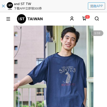
and ST TW
開啟APP
下載APP立即領300券
0
1
/
10