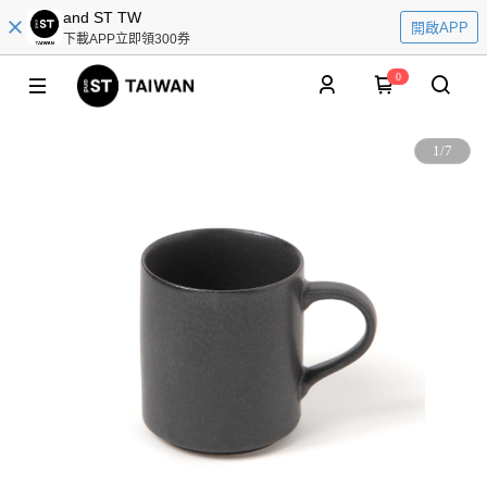
and ST TW
開啟APP
下載APP立即領300券
0
1
/
7