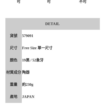
可
可
不可
DETAIL
貨號
579091
尺寸
Free Size 單一尺寸
顏色
19黑 / 52象牙
材質成分
陶器
重量
約230g
產地
JAPAN