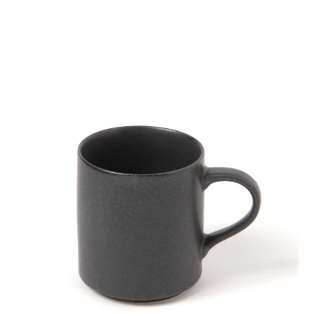
全家 取貨付款
消。如遇「轉專審核」未通過狀況，表示未達大哥付你分期系統評分，恕無
２．便利：只要手機號碼，簡訊認證，即可結帳。
法說明評估內容。
每筆NT$80，滿NT$1,500(含以上)免運費
３．安心：先確認商品／服務後，再付款。
【繳款方式說明】
1.分期款項不併入電信帳單，「大哥付你分期」於每月結算日後寄送繳費提
付款後 全家取貨
【「AFTEE先享後付」結帳流程】
醒簡訊。
１．於結帳方式選擇「AFTEE先享後付」後，將跳轉至「AFTEE先享後付」
每筆NT$80，滿NT$1,500(含以上)免運費
2.透過簡訊連結打開帳單後，可選擇「超商條碼／台灣大直營門市／銀行轉
結帳頁面，進行簡訊認證並確認金額後，即可完成結帳。
帳／街口支付／iPASS MONEY」等通路繳費。
２．訂單成立數日內，您將收到繳費通知簡訊。
7-11 取貨付款
３．收到繳費通知簡訊後14天內，點擊此簡訊中的連結，可透過四大超商／
【注意事項】
每筆NT$80，滿NT$1,500(含以上)免運費
ATM／網路銀行／等多元方式進行付款，方視為交易完成。
1.本服務係由「台灣大哥大股份有限公司」（以下簡稱本公司）所提供，讓
※ 請注意：結帳手續完成當下不需立刻繳費，但若您需要取消訂單，請聯絡
用戶於交易時，得透過本服務購買商品或服務，並由商店將買賣／分期付款
付款後 7-11取貨
購買商品的店家。未經商家同意取消之訂單仍視為有效，需透過AFTEE先享
買賣價金債權讓與本公司後，依約使用本公司帳單繳交帳款。
後付繳納相關費用。
每筆NT$80，滿NT$1,500(含以上)免運費
2.基於同意付款使用「大哥付你分期」之契約關係目的，商店將以您的個人
※ 交易是否成功請以「AFTEE先享後付 」之結帳頁面顯示為準，若有關於
資料（包含姓名、電話或地址）提供予台灣大哥大進項蒐集、處理及利用，
是否繳費成功／繳費後需取消欲退款等相關疑問，請聯繫「AFTEE先享後付
宅配
由本公司與您本人進行分期帳單所需資料之確認、核對及更正。
客戶支援中心」
https://netprotections.freshdesk.com/support/home
3.完整用戶服務條款，請詳閱以下連結：
https://oppay.tw/userRule
每筆NT$80，滿NT$1,500(含以上)免運費
【注意事項】
１．透過由恩沛科技股份有限公司提供之「AFTEE先享後付」服務完成之交
易，需依本服務之必要範圍內提供個人資料，並將交易相關給付款項請求債
權轉讓予恩沛科技股份有限公司。
２．關於個人資料處理事宜，請瀏覽以下網址：
https://aftee.tw/terms/#terms3
３．未成年的使用者請事先徵得法定代理人或監護人之同意方可使用
「AFTEE先享後付」，若未經同意申辦者引起之損失，本公司不負相關責
任。
４．使用「AFTEE先享後付」時，將依據個別帳號之用戶狀況，依本公司即