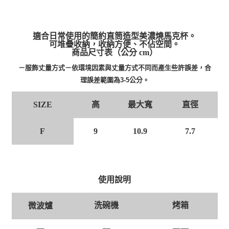
適合日常使用的簡約直筒造型美濃燒馬克杯。
可堆疊收納，收納方便、不佔空間。
商品尺寸表（公分 cm）
－服飾丈量方式－依環境因素與丈量方式不同而產生些許誤差，合
理誤差範圍為3-5公分。
高
最大寬
直徑
SIZE
F
9
10.9
7.7
使用說明
洗碗機
烤箱
微波爐