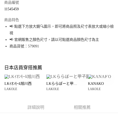
商品編號
超商取貨付款
11545459
LINE Pay
商品特色
Apple Pay
📢 點選下方放大鏡🔍圖示，即可將商品照及尺寸表放大或縮小檢
視
街口支付
📢 官網販售之顏色尺寸，請以可點選商品顏色尺寸為主
悠遊付
商品貨號：579091
Google Pay
全盈+PAY
日本店員穿搭推薦
大哥付你分期
相關說明
LKｲｵﾝﾓｰﾙ旭川西
LKららぽーと甲子園
KANAKO
【大哥付你分期使用說明】
LAKOLE
LAKOLE
LAKOLE
AFTEE先享後付
1.本服務由台灣大哥大提供，台灣大哥大用戶可立即使用無須另外申請。
2.付款方式選擇「大哥付你分期」，訂單成立後會自動跳轉到大哥付的交易
相關說明
流程，驗證手機門號後，選擇欲分期的期數、繳款截止日，確認付款後即完
【關於「AFTEE先享後付」】
成交易。
詳細說明
相關推薦
AFTEE先享後付是「在收到商品之後才付款」的支付方式。 讓您購物簡單便
運送方式
3.實際核准額度、可分期數及費用金額請依後續交易確認頁面所載為準。
利好安心！
4.訂單成立30分鐘內，如未前往確認交易或遇審核未通過，訂單將自動取
１．簡單：不需註冊會員、不需綁卡、不需儲值。