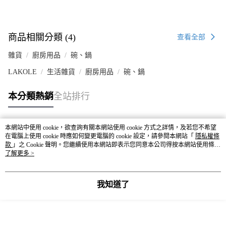
商品相關分類 (4)
查看全部
雜貨
廚房用品
碗、鍋
LAKOLE
生活雜貨
廚房用品
碗、鍋
本分類熱銷
全站排行
本網站中使用 cookie，欲查詢有關本網站使用 cookie 方式之詳情，及若您不希望
熱門標籤
在電腦上使用 cookie 時應如何變更電腦的 cookie 設定，請參閱本網站「
隱私權條
款
」之 Cookie 聲明。您繼續使用本網站即表示您同意本公司得按本網站使用條款
之 Cookie 聲明使用 cookie。
了解更多 >
我知道了