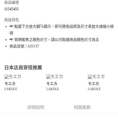
商品編號
超商取貨付款
11545455
LINE Pay
商品特色
Apple Pay
📢 點選下方放大鏡🔍圖示，即可將商品照及尺寸表放大或縮小檢
視
街口支付
📢 官網販售之顏色尺寸，請以可點選商品顏色尺寸為主
悠遊付
商品貨號：635137
Google Pay
全盈+PAY
日本店員穿搭推薦
大哥付你分期
相關說明
モエカ
モエカ
モエカ
【大哥付你分期使用說明】
LAKOLE
LAKOLE
LAKOLE
AFTEE先享後付
1.本服務由台灣大哥大提供，台灣大哥大用戶可立即使用無須另外申請。
2.付款方式選擇「大哥付你分期」，訂單成立後會自動跳轉到大哥付的交易
相關說明
流程，驗證手機門號後，選擇欲分期的期數、繳款截止日，確認付款後即完
【關於「AFTEE先享後付」】
成交易。
詳細說明
相關推薦
AFTEE先享後付是「在收到商品之後才付款」的支付方式。 讓您購物簡單便
運送方式
3.實際核准額度、可分期數及費用金額請依後續交易確認頁面所載為準。
利好安心！
4.訂單成立30分鐘內，如未前往確認交易或遇審核未通過，訂單將自動取
１．簡單：不需註冊會員、不需綁卡、不需儲值。