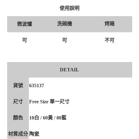
使用說明
洗碗機
烤箱
微波爐
可
可
不可
DETAIL
貨號
635137
尺寸
Free Size 單一尺寸
顏色
10白 / 60黃 / 80藍
材質成分
陶瓷