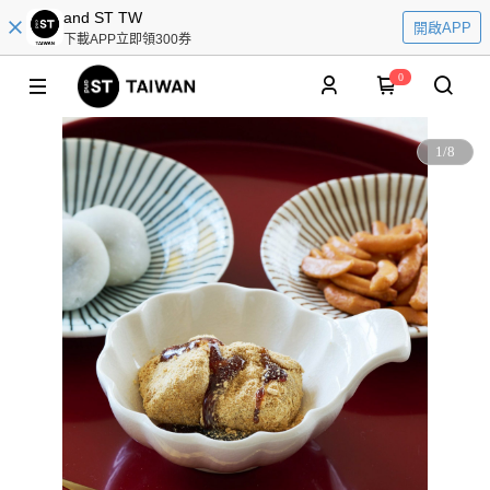
and ST TW
開啟APP
下載APP立即領300券
0
1
/
8