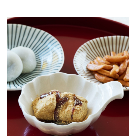
全家 取貨付款
消。如遇「轉專審核」未通過狀況，表示未達大哥付你分期系統評分，恕無
２．便利：只要手機號碼，簡訊認證，即可結帳。
法說明評估內容。
每筆NT$80，滿NT$888(含以上)免運費
３．安心：先確認商品／服務後，再付款。
【繳款方式說明】
1.分期款項不併入電信帳單，「大哥付你分期」於每月結算日後寄送繳費提
付款後 全家取貨
【「AFTEE先享後付」結帳流程】
醒簡訊。
１．於結帳方式選擇「AFTEE先享後付」後，將跳轉至「AFTEE先享後付」
每筆NT$80，滿NT$888(含以上)免運費
2.透過簡訊連結打開帳單後，可選擇「超商條碼／台灣大直營門市／銀行轉
結帳頁面，進行簡訊認證並確認金額後，即可完成結帳。
帳／街口支付／iPASS MONEY」等通路繳費。
２．訂單成立數日內，您將收到繳費通知簡訊。
7-11 取貨付款
３．收到繳費通知簡訊後14天內，點擊此簡訊中的連結，可透過四大超商／
【注意事項】
每筆NT$80，滿NT$1,500(含以上)免運費
ATM／網路銀行／等多元方式進行付款，方視為交易完成。
1.本服務係由「台灣大哥大股份有限公司」（以下簡稱本公司）所提供，讓
※ 請注意：結帳手續完成當下不需立刻繳費，但若您需要取消訂單，請聯絡
用戶於交易時，得透過本服務購買商品或服務，並由商店將買賣／分期付款
付款後 7-11取貨
購買商品的店家。未經商家同意取消之訂單仍視為有效，需透過AFTEE先享
買賣價金債權讓與本公司後，依約使用本公司帳單繳交帳款。
後付繳納相關費用。
每筆NT$80，滿NT$1,500(含以上)免運費
2.基於同意付款使用「大哥付你分期」之契約關係目的，商店將以您的個人
※ 交易是否成功請以「AFTEE先享後付 」之結帳頁面顯示為準，若有關於
資料（包含姓名、電話或地址）提供予台灣大哥大進項蒐集、處理及利用，
是否繳費成功／繳費後需取消欲退款等相關疑問，請聯繫「AFTEE先享後付
宅配
由本公司與您本人進行分期帳單所需資料之確認、核對及更正。
客戶支援中心」
https://netprotections.freshdesk.com/support/home
3.完整用戶服務條款，請詳閱以下連結：
https://oppay.tw/userRule
每筆NT$80，滿NT$1,500(含以上)免運費
【注意事項】
１．透過由恩沛科技股份有限公司提供之「AFTEE先享後付」服務完成之交
易，需依本服務之必要範圍內提供個人資料，並將交易相關給付款項請求債
權轉讓予恩沛科技股份有限公司。
２．關於個人資料處理事宜，請瀏覽以下網址：
https://aftee.tw/terms/#terms3
３．未成年的使用者請事先徵得法定代理人或監護人之同意方可使用
「AFTEE先享後付」，若未經同意申辦者引起之損失，本公司不負相關責
任。
４．使用「AFTEE先享後付」時，將依據個別帳號之用戶狀況，依本公司即