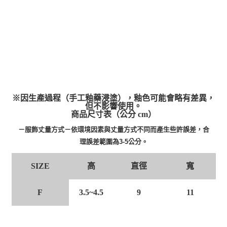
※因生產過程（手工釉藥浸塗），釉色可能會略有差異，
但不影響使用。
商品尺寸表（公分 cm）
－服飾丈量方式－依環境因素與丈量方式不同而產生些許誤差，合
理誤差範圍為3-5公分。
高
直徑
寬
SIZE
F
3.5~4.5
9
11