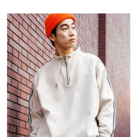
4.訂單成立30分鐘內，如未前往確認交易或遇審核未通過，訂單將自動取
１．簡單：不需註冊會員、不需綁卡、不需儲值。
全家 取貨付款
消。如遇「轉專審核」未通過狀況，表示未達大哥付你分期系統評分，恕無
２．便利：只要手機號碼，簡訊認證，即可結帳。
法說明評估內容。
每筆NT$80，滿NT$888(含以上)免運費
３．安心：先確認商品／服務後，再付款。
【繳款方式說明】
1.分期款項不併入電信帳單，「大哥付你分期」於每月結算日後寄送繳費提
付款後 全家取貨
【「AFTEE先享後付」結帳流程】
醒簡訊。
１．於結帳方式選擇「AFTEE先享後付」後，將跳轉至「AFTEE先享後付」
每筆NT$80，滿NT$888(含以上)免運費
2.透過簡訊連結打開帳單後，可選擇「超商條碼／台灣大直營門市／銀行轉
結帳頁面，進行簡訊認證並確認金額後，即可完成結帳。
帳／街口支付／iPASS MONEY」等通路繳費。
２．訂單成立數日內，您將收到繳費通知簡訊。
7-11 取貨付款
３．收到繳費通知簡訊後14天內，點擊此簡訊中的連結，可透過四大超商／
【注意事項】
每筆NT$80，滿NT$1,500(含以上)免運費
ATM／網路銀行／等多元方式進行付款，方視為交易完成。
1.本服務係由「台灣大哥大股份有限公司」（以下簡稱本公司）所提供，讓
※ 請注意：結帳手續完成當下不需立刻繳費，但若您需要取消訂單，請聯絡
用戶於交易時，得透過本服務購買商品或服務，並由商店將買賣／分期付款
付款後 7-11取貨
購買商品的店家。未經商家同意取消之訂單仍視為有效，需透過AFTEE先享
買賣價金債權讓與本公司後，依約使用本公司帳單繳交帳款。
後付繳納相關費用。
每筆NT$80，滿NT$1,500(含以上)免運費
2.基於同意付款使用「大哥付你分期」之契約關係目的，商店將以您的個人
※ 交易是否成功請以「AFTEE先享後付 」之結帳頁面顯示為準，若有關於
資料（包含姓名、電話或地址）提供予台灣大哥大進項蒐集、處理及利用，
是否繳費成功／繳費後需取消欲退款等相關疑問，請聯繫「AFTEE先享後付
宅配
由本公司與您本人進行分期帳單所需資料之確認、核對及更正。
客戶支援中心」
https://netprotections.freshdesk.com/support/home
3.完整用戶服務條款，請詳閱以下連結：
https://oppay.tw/userRule
每筆NT$80，滿NT$1,500(含以上)免運費
【注意事項】
１．透過由恩沛科技股份有限公司提供之「AFTEE先享後付」服務完成之交
易，需依本服務之必要範圍內提供個人資料，並將交易相關給付款項請求債
權轉讓予恩沛科技股份有限公司。
２．關於個人資料處理事宜，請瀏覽以下網址：
https://aftee.tw/terms/#terms3
３．未成年的使用者請事先徵得法定代理人或監護人之同意方可使用
「AFTEE先享後付」，若未經同意申辦者引起之損失，本公司不負相關責
任。