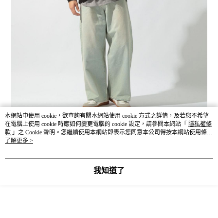
本網站中使用 cookie，欲查詢有關本網站使用 cookie 方式之詳情，及若您不希望
在電腦上使用 cookie 時應如何變更電腦的 cookie 設定，請參閱本網站「
隱私權條
款
」之 Cookie 聲明。您繼續使用本網站即表示您同意本公司得按本網站使用條款
之 Cookie 聲明使用 cookie。
了解更多 >
我知道了