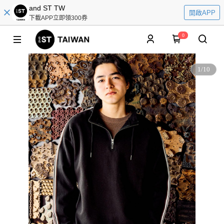
and ST TW
開啟APP
下載APP立即領300券
0
1
/
10