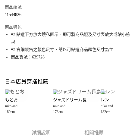
商品編號
超商取貨付款
11544826
LINE Pay
商品特色
Apple Pay
📢 點選下方放大鏡🔍圖示，即可將商品照及尺寸表放大或縮小檢
視
街口支付
📢 官網販售之顏色尺寸，請以可點選商品顏色尺寸為主
悠遊付
商品貨號：639728
Google Pay
全盈+PAY
日本店員穿搭推薦
大哥付你分期
相關說明
もとお
ジャズドリーム長島店
レン
【大哥付你分期使用說明】
niko and ...
niko and ...
niko and ...
AFTEE先享後付
1.本服務由台灣大哥大提供，台灣大哥大用戶可立即使用無須另外申請。
180cm
178cm
182cm
2.付款方式選擇「大哥付你分期」，訂單成立後會自動跳轉到大哥付的交易
相關說明
流程，驗證手機門號後，選擇欲分期的期數、繳款截止日，確認付款後即完
【關於「AFTEE先享後付」】
成交易。
AFTEE先享後付是「在收到商品之後才付款」的支付方式。 讓您購物簡單便
運送方式
3.實際核准額度、可分期數及費用金額請依後續交易確認頁面所載為準。
利好安心！
詳細說明
相關推薦