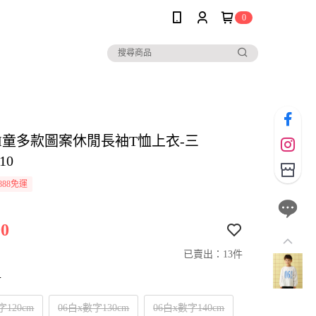
0
IM童多款圖案休閒長袖T恤上衣-三
10
888免運
0
已賣出：13件
寸
字120cm
06白x數字130cm
06白x數字140cm