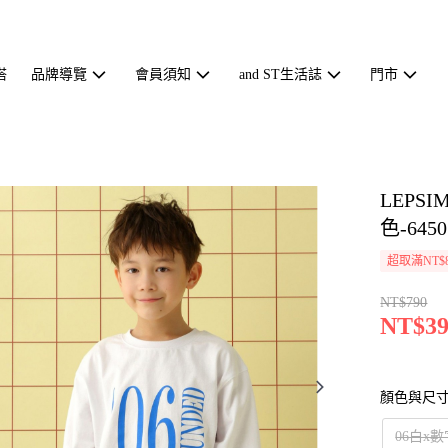
搭
品牌導覽
會員須知
and ST生活誌
門市
LEPS
色-6450
超取滿NT$
NT$790
NT$39
顏色與尺
06白x數