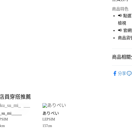
超商取貨
商品特色
LINE Pay
📢 
檢視
Apple Pay
📢 
街口支付
商品貨號
悠遊付
商品相關分
Google Pay
全盈+PAY
LEPSIM
分享
🈹 夏季 SU
大哥付你
相關說明
☀️ 2026
【大哥付
店員穿搭推薦
AFTEE先
1.本服務
童裝
上
2.付款方
相關說明
LEPSIM
流程，驗
【關於「A
_su_mi_____
ありぺい
完成交易
AFTEE
LEPSIM
3.實際核
PSIM
LEPSIM
便利好安
運送方式
4.訂單成
１．簡單
8cm
157cm
消。如遇
２．便利