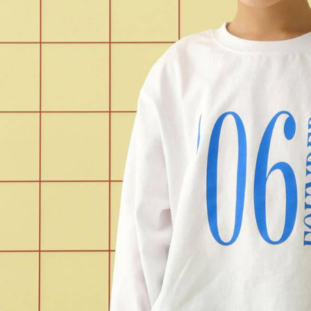
結果請求
５．嚴禁
形，恩沛
動。