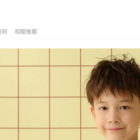
全家 取貨
無法說明
３．安心
【繳款方
每筆NT$8
1.分期款
【「AFT
醒簡訊。
付款後 全
１．於結帳
2.透過簡
付」結帳
每筆NT$8
帳／街口支付
說明
相關推薦
２．訂單
３．收到繳
7-11 取貨
【注意事
／ATM／
1.本服務
※ 請注意
每筆NT$8
用戶於交
絡購買商品
款買賣價
先享後付
付款後 7-
2.基於同
※ 交易是
每筆NT$8
資料（包
是否繳費成
用，由本
付客戶支
宅配
3.完整用
【注意事
每筆NT$8
１．透過由
交易，需
求債權轉
２．關於
３．未成
「AFTE
任。
４．使用「
即時審查