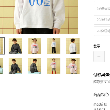
19鐵灰1
20粉紅x
20粉紅x
數量
付款與運
超取滿NT$
商品特色
付款方式
信用卡一
商品編號
11543971