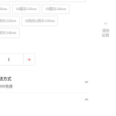
20cm
19鐵灰130cm
19鐵灰140cm
照片120cm
20粉紅x照片130cm
清除
照片140cm
紀錄
送方式
888免運
次付款