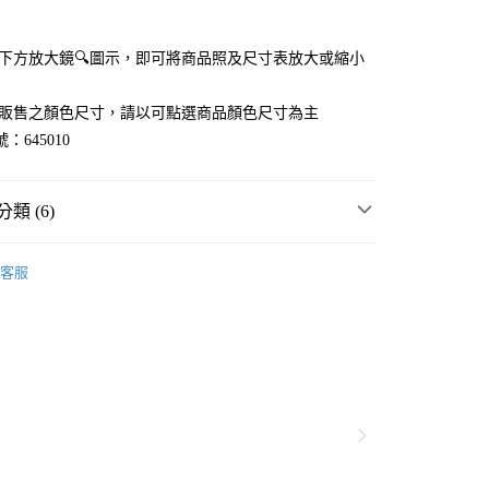
付款
點選下方放大鏡🔍圖示，即可將商品照及尺寸表放大或縮小
官網販售之顏色尺寸，請以可點選商品顏色尺寸為主
：645010
類 (6)
☀️ 2026・夏裝新登場 🌴
客服
MMER SALE ↘️
LEPSIM
分期
・夏裝新登場 🌴
LEPSIM
你分期使用說明】
享後付
由台灣大哥大提供，台灣大哥大用戶可立即使用無須另外申請。
衣
T恤
式選擇「大哥付你分期」，訂單成立後會自動跳轉到大哥付的交易
💥SUMMER SALE↘夏季 5折起 🈹
證手機門號後，選擇欲分期的期數、繳款截止日，確認付款後即
FTEE先享後付」】
。
先享後付是「在收到商品之後才付款」的支付方式。 讓您購物簡單
童裝
上衣
准額度、可分期數及費用金額請依後續交易確認頁面所載為準。
心！
立30分鐘內，如未前往確認交易或遇審核未通過，訂單將自動取
：不需註冊會員、不需綁卡、不需儲值。
「轉專審核」未通過狀況，表示未達大哥付你分期系統評分，恕
：只要手機號碼，簡訊認證，即可結帳。