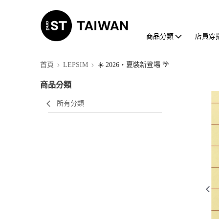
商品分類
店員穿
首頁
LEPSIM
☀️ 2026・夏裝新登場 🌴
商品分類
所有分類