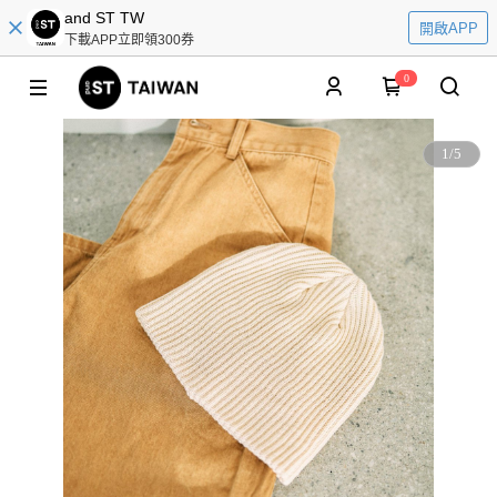
and ST TW
開啟APP
下載APP立即領300券
0
1
/
5