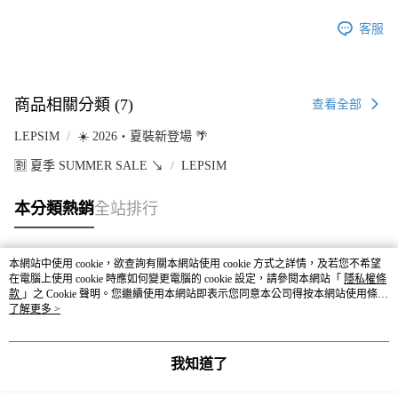
客服
商品相關分類 (7)
查看全部
LEPSIM
☀️ 2026・夏裝新登場 🌴
🈹 夏季 SUMMER SALE ↘️
LEPSIM
本分類熱銷
全站排行
本網站中使用 cookie，欲查詢有關本網站使用 cookie 方式之詳情，及若您不希望
熱門標籤
在電腦上使用 cookie 時應如何變更電腦的 cookie 設定，請參閱本網站「
隱私權條
款
」之 Cookie 聲明。您繼續使用本網站即表示您同意本公司得按本網站使用條款
之 Cookie 聲明使用 cookie。
了解更多 >
我知道了