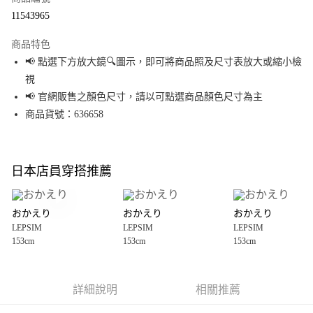
超商取貨付款
11543965
LINE Pay
商品特色
Apple Pay
📢 點選下方放大鏡🔍圖示，即可將商品照及尺寸表放大或縮小檢
視
街口支付
📢 官網販售之顏色尺寸，請以可點選商品顏色尺寸為主
悠遊付
商品貨號：636658
Google Pay
全盈+PAY
日本店員穿搭推薦
大哥付你分期
相關說明
おかえり
おかえり
おかえり
【大哥付你分期使用說明】
LEPSIM
LEPSIM
LEPSIM
AFTEE先享後付
1.本服務由台灣大哥大提供，台灣大哥大用戶可立即使用無須另外申請。
153cm
153cm
153cm
2.付款方式選擇「大哥付你分期」，訂單成立後會自動跳轉到大哥付的交易
相關說明
流程，驗證手機門號後，選擇欲分期的期數、繳款截止日，確認付款後即完
【關於「AFTEE先享後付」】
成交易。
AFTEE先享後付是「在收到商品之後才付款」的支付方式。 讓您購物簡單便
運送方式
3.實際核准額度、可分期數及費用金額請依後續交易確認頁面所載為準。
利好安心！
詳細說明
相關推薦
4.訂單成立30分鐘內，如未前往確認交易或遇審核未通過，訂單將自動取
１．簡單：不需註冊會員、不需綁卡、不需儲值。
全家 取貨付款
消。如遇「轉專審核」未通過狀況，表示未達大哥付你分期系統評分，恕無