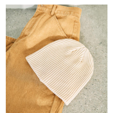
２．便利：只要手機號碼，簡訊認證，即可結帳。
法說明評估內容。
每筆NT$80，滿NT$888(含以上)免運費
３．安心：先確認商品／服務後，再付款。
【繳款方式說明】
1.分期款項不併入電信帳單，「大哥付你分期」於每月結算日後寄送繳費提
付款後 全家取貨
【「AFTEE先享後付」結帳流程】
醒簡訊。
１．於結帳方式選擇「AFTEE先享後付」後，將跳轉至「AFTEE先享後付」
每筆NT$80，滿NT$888(含以上)免運費
2.透過簡訊連結打開帳單後，可選擇「超商條碼／台灣大直營門市／銀行轉
結帳頁面，進行簡訊認證並確認金額後，即可完成結帳。
帳／街口支付／iPASS MONEY」等通路繳費。
２．訂單成立數日內，您將收到繳費通知簡訊。
7-11 取貨付款
３．收到繳費通知簡訊後14天內，點擊此簡訊中的連結，可透過四大超商／
【注意事項】
每筆NT$80，滿NT$1,500(含以上)免運費
ATM／網路銀行／等多元方式進行付款，方視為交易完成。
1.本服務係由「台灣大哥大股份有限公司」（以下簡稱本公司）所提供，讓
※ 請注意：結帳手續完成當下不需立刻繳費，但若您需要取消訂單，請聯絡
用戶於交易時，得透過本服務購買商品或服務，並由商店將買賣／分期付款
付款後 7-11取貨
購買商品的店家。未經商家同意取消之訂單仍視為有效，需透過AFTEE先享
買賣價金債權讓與本公司後，依約使用本公司帳單繳交帳款。
後付繳納相關費用。
每筆NT$80，滿NT$1,500(含以上)免運費
2.基於同意付款使用「大哥付你分期」之契約關係目的，商店將以您的個人
※ 交易是否成功請以「AFTEE先享後付 」之結帳頁面顯示為準，若有關於
資料（包含姓名、電話或地址）提供予台灣大哥大進項蒐集、處理及利用，
是否繳費成功／繳費後需取消欲退款等相關疑問，請聯繫「AFTEE先享後付
宅配
由本公司與您本人進行分期帳單所需資料之確認、核對及更正。
客戶支援中心」
https://netprotections.freshdesk.com/support/home
3.完整用戶服務條款，請詳閱以下連結：
https://oppay.tw/userRule
每筆NT$80，滿NT$1,500(含以上)免運費
【注意事項】
１．透過由恩沛科技股份有限公司提供之「AFTEE先享後付」服務完成之交
易，需依本服務之必要範圍內提供個人資料，並將交易相關給付款項請求債
權轉讓予恩沛科技股份有限公司。
２．關於個人資料處理事宜，請瀏覽以下網址：
https://aftee.tw/terms/#terms3
３．未成年的使用者請事先徵得法定代理人或監護人之同意方可使用
「AFTEE先享後付」，若未經同意申辦者引起之損失，本公司不負相關責
任。
４．使用「AFTEE先享後付」時，將依據個別帳號之用戶狀況，依本公司即