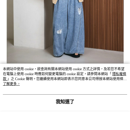
本網站中使用 cookie，欲查詢有關本網站使用 cookie 方式之詳情，及若您不希望
在電腦上使用 cookie 時應如何變更電腦的 cookie 設定，請參閱本網站「
隱私權條
款
」之 Cookie 聲明。您繼續使用本網站即表示您同意本公司得按本網站使用條款
之 Cookie 聲明使用 cookie。
了解更多 >
我知道了