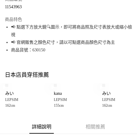
超商取貨付款
11543963
LINE Pay
商品特色
Apple Pay
📢 點選下方放大鏡🔍圖示，即可將商品照及尺寸表放大或縮小檢
視
街口支付
📢 官網販售之顏色尺寸，請以可點選商品顏色尺寸為主
悠遊付
商品貨號：630150
Google Pay
全盈+PAY
日本店員穿搭推薦
大哥付你分期
相關說明
みい
kana
みい
【大哥付你分期使用說明】
LEPSIM
LEPSIM
LEPSIM
AFTEE先享後付
1.本服務由台灣大哥大提供，台灣大哥大用戶可立即使用無須另外申請。
162cm
155cm
162cm
2.付款方式選擇「大哥付你分期」，訂單成立後會自動跳轉到大哥付的交易
相關說明
流程，驗證手機門號後，選擇欲分期的期數、繳款截止日，確認付款後即完
【關於「AFTEE先享後付」】
成交易。
AFTEE先享後付是「在收到商品之後才付款」的支付方式。 讓您購物簡單便
運送方式
3.實際核准額度、可分期數及費用金額請依後續交易確認頁面所載為準。
利好安心！
詳細說明
相關推薦
4.訂單成立30分鐘內，如未前往確認交易或遇審核未通過，訂單將自動取
１．簡單：不需註冊會員、不需綁卡、不需儲值。
全家 取貨付款
消。如遇「轉專審核」未通過狀況，表示未達大哥付你分期系統評分，恕無