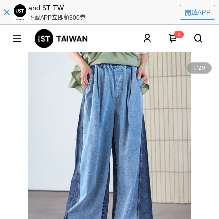
and ST TW
開啟APP
下載APP立即領300券
0
1
/
20