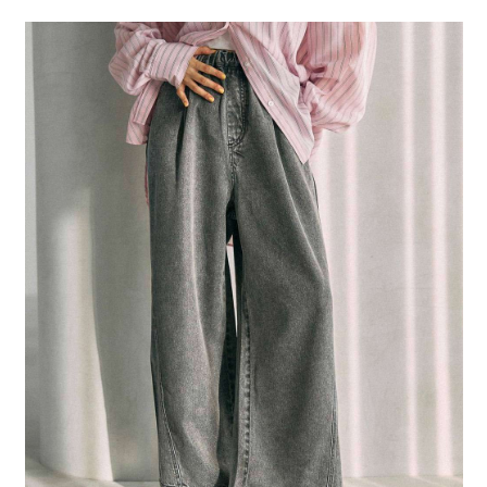
２．便利：只要手機號碼，簡訊認證，即可結帳。
法說明評估內容。
每筆NT$80，滿NT$1,500(含以上)免運費
３．安心：先確認商品／服務後，再付款。
【繳款方式說明】
1.分期款項不併入電信帳單，「大哥付你分期」於每月結算日後寄送繳費提
付款後 全家取貨
【「AFTEE先享後付」結帳流程】
醒簡訊。
１．於結帳方式選擇「AFTEE先享後付」後，將跳轉至「AFTEE先享後付」
每筆NT$80，滿NT$1,500(含以上)免運費
2.透過簡訊連結打開帳單後，可選擇「超商條碼／台灣大直營門市／銀行轉
結帳頁面，進行簡訊認證並確認金額後，即可完成結帳。
帳／街口支付／iPASS MONEY」等通路繳費。
２．訂單成立數日內，您將收到繳費通知簡訊。
7-11 取貨付款
３．收到繳費通知簡訊後14天內，點擊此簡訊中的連結，可透過四大超商／
【注意事項】
每筆NT$80，滿NT$1,500(含以上)免運費
ATM／網路銀行／等多元方式進行付款，方視為交易完成。
1.本服務係由「台灣大哥大股份有限公司」（以下簡稱本公司）所提供，讓
※ 請注意：結帳手續完成當下不需立刻繳費，但若您需要取消訂單，請聯絡
用戶於交易時，得透過本服務購買商品或服務，並由商店將買賣／分期付款
付款後 7-11取貨
購買商品的店家。未經商家同意取消之訂單仍視為有效，需透過AFTEE先享
買賣價金債權讓與本公司後，依約使用本公司帳單繳交帳款。
後付繳納相關費用。
每筆NT$80，滿NT$1,500(含以上)免運費
2.基於同意付款使用「大哥付你分期」之契約關係目的，商店將以您的個人
※ 交易是否成功請以「AFTEE先享後付 」之結帳頁面顯示為準，若有關於
資料（包含姓名、電話或地址）提供予台灣大哥大進項蒐集、處理及利用，
是否繳費成功／繳費後需取消欲退款等相關疑問，請聯繫「AFTEE先享後付
宅配
由本公司與您本人進行分期帳單所需資料之確認、核對及更正。
客戶支援中心」
https://netprotections.freshdesk.com/support/home
3.完整用戶服務條款，請詳閱以下連結：
https://oppay.tw/userRule
每筆NT$80，滿NT$1,500(含以上)免運費
【注意事項】
１．透過由恩沛科技股份有限公司提供之「AFTEE先享後付」服務完成之交
易，需依本服務之必要範圍內提供個人資料，並將交易相關給付款項請求債
權轉讓予恩沛科技股份有限公司。
２．關於個人資料處理事宜，請瀏覽以下網址：
https://aftee.tw/terms/#terms3
３．未成年的使用者請事先徵得法定代理人或監護人之同意方可使用
「AFTEE先享後付」，若未經同意申辦者引起之損失，本公司不負相關責
任。
４．使用「AFTEE先享後付」時，將依據個別帳號之用戶狀況，依本公司即