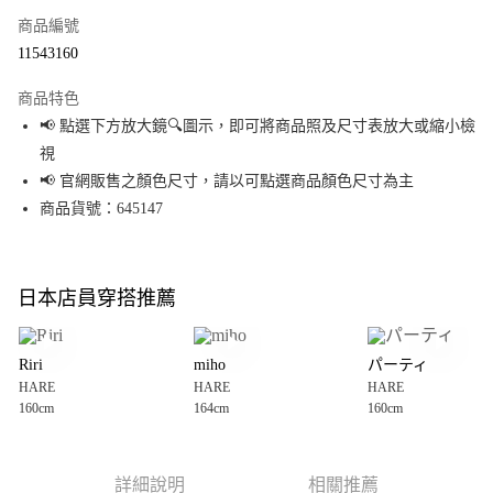
商品編號
超商取貨付款
11543160
LINE Pay
商品特色
Apple Pay
📢 點選下方放大鏡🔍圖示，即可將商品照及尺寸表放大或縮小檢
視
街口支付
📢 官網販售之顏色尺寸，請以可點選商品顏色尺寸為主
悠遊付
商品貨號：645147
Google Pay
全盈+PAY
日本店員穿搭推薦
大哥付你分期
相關說明
Riri
miho
パーティ
【大哥付你分期使用說明】
HARE
HARE
HARE
AFTEE先享後付
1.本服務由台灣大哥大提供，台灣大哥大用戶可立即使用無須另外申請。
160cm
164cm
160cm
2.付款方式選擇「大哥付你分期」，訂單成立後會自動跳轉到大哥付的交易
相關說明
流程，驗證手機門號後，選擇欲分期的期數、繳款截止日，確認付款後即完
【關於「AFTEE先享後付」】
成交易。
AFTEE先享後付是「在收到商品之後才付款」的支付方式。 讓您購物簡單便
運送方式
3.實際核准額度、可分期數及費用金額請依後續交易確認頁面所載為準。
利好安心！
詳細說明
相關推薦