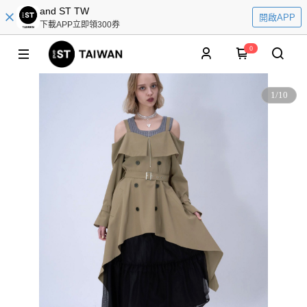
and ST TW
開啟APP
下載APP立即領300券
0
1
/
10