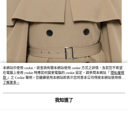
本網站中使用 cookie，欲查詢有關本網站使用 cookie 方式之詳情，及若您不希望
在電腦上使用 cookie 時應如何變更電腦的 cookie 設定，請參閱本網站「
隱私權條
款
」之 Cookie 聲明。您繼續使用本網站即表示您同意本公司得按本網站使用條款
之 Cookie 聲明使用 cookie。
了解更多 >
我知道了