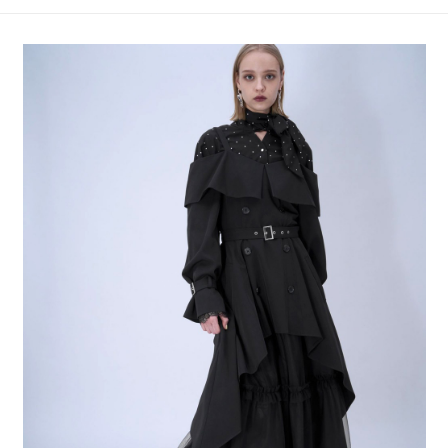
4.訂單成立30分鐘內，如未前往確認交易或遇審核未通過，訂單將自動取
１．簡單：不需註冊會員、不需綁卡、不需儲值。
全家 取貨付款
消。如遇「轉專審核」未通過狀況，表示未達大哥付你分期系統評分，恕無
２．便利：只要手機號碼，簡訊認證，即可結帳。
法說明評估內容。
每筆NT$80，滿NT$888(含以上)免運費
３．安心：先確認商品／服務後，再付款。
【繳款方式說明】
1.分期款項不併入電信帳單，「大哥付你分期」於每月結算日後寄送繳費提
付款後 全家取貨
【「AFTEE先享後付」結帳流程】
醒簡訊。
１．於結帳方式選擇「AFTEE先享後付」後，將跳轉至「AFTEE先享後付」
每筆NT$80，滿NT$888(含以上)免運費
2.透過簡訊連結打開帳單後，可選擇「超商條碼／台灣大直營門市／銀行轉
結帳頁面，進行簡訊認證並確認金額後，即可完成結帳。
帳／街口支付／iPASS MONEY」等通路繳費。
２．訂單成立數日內，您將收到繳費通知簡訊。
7-11 取貨付款
３．收到繳費通知簡訊後14天內，點擊此簡訊中的連結，可透過四大超商／
【注意事項】
每筆NT$80，滿NT$1,500(含以上)免運費
ATM／網路銀行／等多元方式進行付款，方視為交易完成。
1.本服務係由「台灣大哥大股份有限公司」（以下簡稱本公司）所提供，讓
※ 請注意：結帳手續完成當下不需立刻繳費，但若您需要取消訂單，請聯絡
用戶於交易時，得透過本服務購買商品或服務，並由商店將買賣／分期付款
付款後 7-11取貨
購買商品的店家。未經商家同意取消之訂單仍視為有效，需透過AFTEE先享
買賣價金債權讓與本公司後，依約使用本公司帳單繳交帳款。
後付繳納相關費用。
每筆NT$80，滿NT$1,500(含以上)免運費
2.基於同意付款使用「大哥付你分期」之契約關係目的，商店將以您的個人
※ 交易是否成功請以「AFTEE先享後付 」之結帳頁面顯示為準，若有關於
資料（包含姓名、電話或地址）提供予台灣大哥大進項蒐集、處理及利用，
是否繳費成功／繳費後需取消欲退款等相關疑問，請聯繫「AFTEE先享後付
宅配
由本公司與您本人進行分期帳單所需資料之確認、核對及更正。
客戶支援中心」
https://netprotections.freshdesk.com/support/home
3.完整用戶服務條款，請詳閱以下連結：
https://oppay.tw/userRule
每筆NT$80，滿NT$1,500(含以上)免運費
【注意事項】
１．透過由恩沛科技股份有限公司提供之「AFTEE先享後付」服務完成之交
易，需依本服務之必要範圍內提供個人資料，並將交易相關給付款項請求債
權轉讓予恩沛科技股份有限公司。
２．關於個人資料處理事宜，請瀏覽以下網址：
https://aftee.tw/terms/#terms3
３．未成年的使用者請事先徵得法定代理人或監護人之同意方可使用
「AFTEE先享後付」，若未經同意申辦者引起之損失，本公司不負相關責
任。