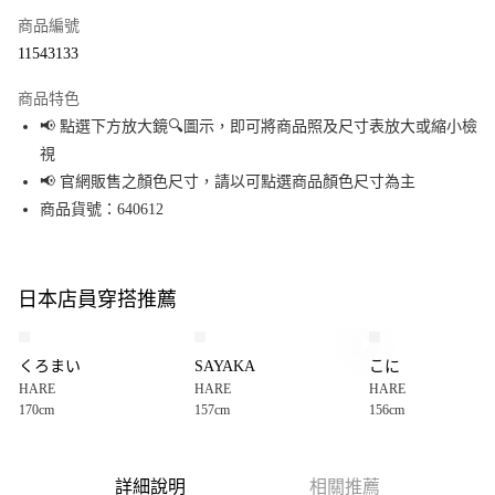
商品編號
超商取貨付款
11543133
LINE Pay
商品特色
Apple Pay
📢 點選下方放大鏡🔍圖示，即可將商品照及尺寸表放大或縮小檢
視
街口支付
📢 官網販售之顏色尺寸，請以可點選商品顏色尺寸為主
悠遊付
商品貨號：640612
Google Pay
全盈+PAY
日本店員穿搭推薦
大哥付你分期
相關說明
くろまい
SAYAKA
こに
【大哥付你分期使用說明】
HARE
HARE
HARE
AFTEE先享後付
1.本服務由台灣大哥大提供，台灣大哥大用戶可立即使用無須另外申請。
170cm
157cm
156cm
2.付款方式選擇「大哥付你分期」，訂單成立後會自動跳轉到大哥付的交易
相關說明
流程，驗證手機門號後，選擇欲分期的期數、繳款截止日，確認付款後即完
【關於「AFTEE先享後付」】
成交易。
AFTEE先享後付是「在收到商品之後才付款」的支付方式。 讓您購物簡單便
運送方式
3.實際核准額度、可分期數及費用金額請依後續交易確認頁面所載為準。
利好安心！
詳細說明
相關推薦