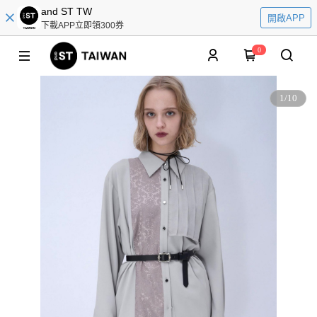
and ST TW
開啟APP
下載APP立即領300券
0
1
/
10