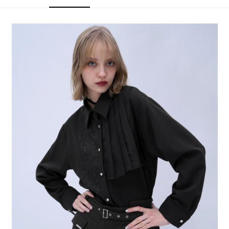
4.訂單成立30分鐘內，如未前往確認交易或遇審核未通過，訂單將自動取
１．簡單：不需註冊會員、不需綁卡、不需儲值。
全家 取貨付款
消。如遇「轉專審核」未通過狀況，表示未達大哥付你分期系統評分，恕無
２．便利：只要手機號碼，簡訊認證，即可結帳。
法說明評估內容。
每筆NT$80，滿NT$888(含以上)免運費
３．安心：先確認商品／服務後，再付款。
【繳款方式說明】
1.分期款項不併入電信帳單，「大哥付你分期」於每月結算日後寄送繳費提
付款後 全家取貨
【「AFTEE先享後付」結帳流程】
醒簡訊。
１．於結帳方式選擇「AFTEE先享後付」後，將跳轉至「AFTEE先享後付」
每筆NT$80，滿NT$888(含以上)免運費
2.透過簡訊連結打開帳單後，可選擇「超商條碼／台灣大直營門市／銀行轉
結帳頁面，進行簡訊認證並確認金額後，即可完成結帳。
帳／街口支付／iPASS MONEY」等通路繳費。
２．訂單成立數日內，您將收到繳費通知簡訊。
7-11 取貨付款
３．收到繳費通知簡訊後14天內，點擊此簡訊中的連結，可透過四大超商／
【注意事項】
每筆NT$80，滿NT$1,500(含以上)免運費
ATM／網路銀行／等多元方式進行付款，方視為交易完成。
1.本服務係由「台灣大哥大股份有限公司」（以下簡稱本公司）所提供，讓
※ 請注意：結帳手續完成當下不需立刻繳費，但若您需要取消訂單，請聯絡
用戶於交易時，得透過本服務購買商品或服務，並由商店將買賣／分期付款
付款後 7-11取貨
購買商品的店家。未經商家同意取消之訂單仍視為有效，需透過AFTEE先享
買賣價金債權讓與本公司後，依約使用本公司帳單繳交帳款。
後付繳納相關費用。
每筆NT$80，滿NT$1,500(含以上)免運費
2.基於同意付款使用「大哥付你分期」之契約關係目的，商店將以您的個人
※ 交易是否成功請以「AFTEE先享後付 」之結帳頁面顯示為準，若有關於
資料（包含姓名、電話或地址）提供予台灣大哥大進項蒐集、處理及利用，
是否繳費成功／繳費後需取消欲退款等相關疑問，請聯繫「AFTEE先享後付
宅配
由本公司與您本人進行分期帳單所需資料之確認、核對及更正。
客戶支援中心」
https://netprotections.freshdesk.com/support/home
3.完整用戶服務條款，請詳閱以下連結：
https://oppay.tw/userRule
每筆NT$80，滿NT$1,500(含以上)免運費
【注意事項】
１．透過由恩沛科技股份有限公司提供之「AFTEE先享後付」服務完成之交
易，需依本服務之必要範圍內提供個人資料，並將交易相關給付款項請求債
權轉讓予恩沛科技股份有限公司。
２．關於個人資料處理事宜，請瀏覽以下網址：
https://aftee.tw/terms/#terms3
３．未成年的使用者請事先徵得法定代理人或監護人之同意方可使用
「AFTEE先享後付」，若未經同意申辦者引起之損失，本公司不負相關責
任。