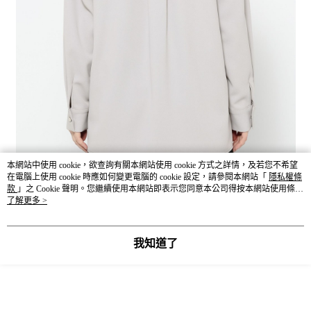
本網站中使用 cookie，欲查詢有關本網站使用 cookie 方式之詳情，及若您不希望
在電腦上使用 cookie 時應如何變更電腦的 cookie 設定，請參閱本網站「
隱私權條
款
」之 Cookie 聲明。您繼續使用本網站即表示您同意本公司得按本網站使用條款
之 Cookie 聲明使用 cookie。
了解更多 >
我知道了