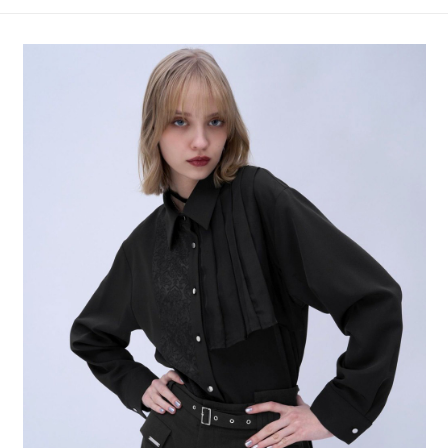
4.訂單成立30分鐘內，如未前往確認交易或遇審核未通過，訂單將自動取
１．簡單：不需註冊會員、不需綁卡、不需儲值。
全家 取貨付款
消。如遇「轉專審核」未通過狀況，表示未達大哥付你分期系統評分，恕無
２．便利：只要手機號碼，簡訊認證，即可結帳。
法說明評估內容。
每筆NT$80，滿NT$888(含以上)免運費
３．安心：先確認商品／服務後，再付款。
【繳款方式說明】
1.分期款項不併入電信帳單，「大哥付你分期」於每月結算日後寄送繳費提
付款後 全家取貨
【「AFTEE先享後付」結帳流程】
醒簡訊。
１．於結帳方式選擇「AFTEE先享後付」後，將跳轉至「AFTEE先享後付」
每筆NT$80，滿NT$888(含以上)免運費
2.透過簡訊連結打開帳單後，可選擇「超商條碼／台灣大直營門市／銀行轉
結帳頁面，進行簡訊認證並確認金額後，即可完成結帳。
帳／街口支付／iPASS MONEY」等通路繳費。
２．訂單成立數日內，您將收到繳費通知簡訊。
7-11 取貨付款
３．收到繳費通知簡訊後14天內，點擊此簡訊中的連結，可透過四大超商／
【注意事項】
每筆NT$80，滿NT$1,500(含以上)免運費
ATM／網路銀行／等多元方式進行付款，方視為交易完成。
1.本服務係由「台灣大哥大股份有限公司」（以下簡稱本公司）所提供，讓
※ 請注意：結帳手續完成當下不需立刻繳費，但若您需要取消訂單，請聯絡
用戶於交易時，得透過本服務購買商品或服務，並由商店將買賣／分期付款
付款後 7-11取貨
購買商品的店家。未經商家同意取消之訂單仍視為有效，需透過AFTEE先享
買賣價金債權讓與本公司後，依約使用本公司帳單繳交帳款。
後付繳納相關費用。
每筆NT$80，滿NT$1,500(含以上)免運費
2.基於同意付款使用「大哥付你分期」之契約關係目的，商店將以您的個人
※ 交易是否成功請以「AFTEE先享後付 」之結帳頁面顯示為準，若有關於
資料（包含姓名、電話或地址）提供予台灣大哥大進項蒐集、處理及利用，
是否繳費成功／繳費後需取消欲退款等相關疑問，請聯繫「AFTEE先享後付
宅配
由本公司與您本人進行分期帳單所需資料之確認、核對及更正。
客戶支援中心」
https://netprotections.freshdesk.com/support/home
3.完整用戶服務條款，請詳閱以下連結：
https://oppay.tw/userRule
每筆NT$80，滿NT$1,500(含以上)免運費
【注意事項】
１．透過由恩沛科技股份有限公司提供之「AFTEE先享後付」服務完成之交
易，需依本服務之必要範圍內提供個人資料，並將交易相關給付款項請求債
權轉讓予恩沛科技股份有限公司。
２．關於個人資料處理事宜，請瀏覽以下網址：
https://aftee.tw/terms/#terms3
３．未成年的使用者請事先徵得法定代理人或監護人之同意方可使用
「AFTEE先享後付」，若未經同意申辦者引起之損失，本公司不負相關責
任。