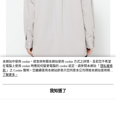
本網站中使用 cookie，欲查詢有關本網站使用 cookie 方式之詳情，及若您不希望
在電腦上使用 cookie 時應如何變更電腦的 cookie 設定，請參閱本網站「
隱私權條
款
」之 Cookie 聲明。您繼續使用本網站即表示您同意本公司得按本網站使用條款
之 Cookie 聲明使用 cookie。
了解更多 >
我知道了