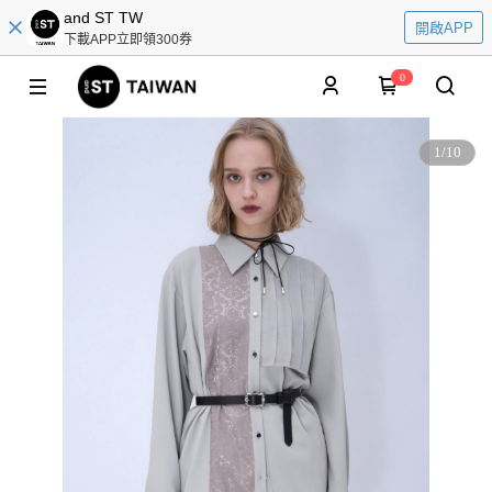
and ST TW
開啟APP
下載APP立即領300券
0
1
/
10