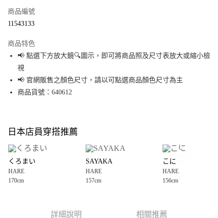
商品編號
超商取貨付款
11543133
LINE Pay
商品特色
Apple Pay
📢 點選下方放大鏡🔍圖示，即可將商品照及尺寸表放大或縮小檢
視
街口支付
📢 官網販售之顏色尺寸，請以可點選商品顏色尺寸為主
悠遊付
商品貨號：640612
Google Pay
全盈+PAY
日本店員穿搭推薦
大哥付你分期
相關說明
くろまい
SAYAKA
こに
【大哥付你分期使用說明】
HARE
HARE
HARE
AFTEE先享後付
1.本服務由台灣大哥大提供，台灣大哥大用戶可立即使用無須另外申請。
170cm
157cm
156cm
2.付款方式選擇「大哥付你分期」，訂單成立後會自動跳轉到大哥付的交易
相關說明
流程，驗證手機門號後，選擇欲分期的期數、繳款截止日，確認付款後即完
【關於「AFTEE先享後付」】
成交易。
AFTEE先享後付是「在收到商品之後才付款」的支付方式。 讓您購物簡單便
運送方式
3.實際核准額度、可分期數及費用金額請依後續交易確認頁面所載為準。
利好安心！
詳細說明
相關推薦