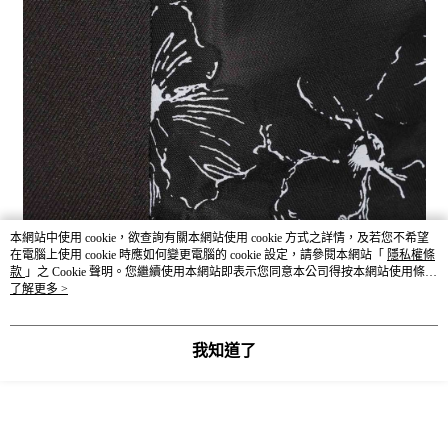
本網站中使用 cookie，欲查詢有關本網站使用 cookie 方式之詳情，及若您不希望
商品尺寸表（公分 cm）
在電腦上使用 cookie 時應如何變更電腦的 cookie 設定，請參閱本網站「
隱私權條
－服飾丈量方式－依環境因素與丈量方式不同而產生些許誤差，合
款
」之 Cookie 聲明。您繼續使用本網站即表示您同意本公司得按本網站使用條款
之 Cookie 聲明使用 cookie。
了解更多 >
理誤差範圍為3-5公分。
SIZE
全長
腰圍
臀圍
我知道了
F
92.8
66~75
97.4