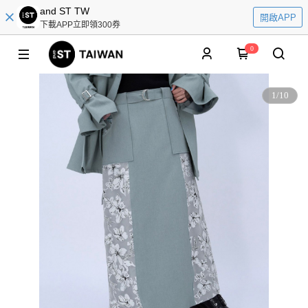
and ST TW
開啟APP
下載APP立即領300券
0
1
/
10