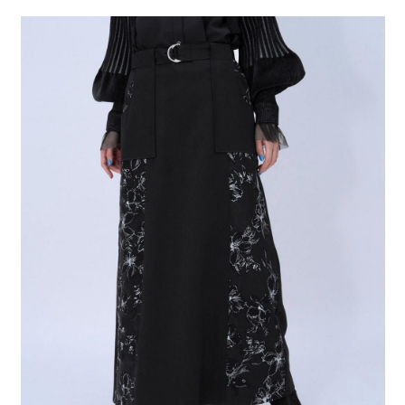
２．便利：只要手機號碼，簡訊認證，即可結帳。
法說明評估內容。
每筆NT$80，滿NT$888(含以上)免運費
３．安心：先確認商品／服務後，再付款。
【繳款方式說明】
1.分期款項不併入電信帳單，「大哥付你分期」於每月結算日後寄送繳費提
付款後 全家取貨
【「AFTEE先享後付」結帳流程】
醒簡訊。
１．於結帳方式選擇「AFTEE先享後付」後，將跳轉至「AFTEE先享後付」
每筆NT$80，滿NT$888(含以上)免運費
2.透過簡訊連結打開帳單後，可選擇「超商條碼／台灣大直營門市／銀行轉
結帳頁面，進行簡訊認證並確認金額後，即可完成結帳。
帳／街口支付／iPASS MONEY」等通路繳費。
２．訂單成立數日內，您將收到繳費通知簡訊。
7-11 取貨付款
３．收到繳費通知簡訊後14天內，點擊此簡訊中的連結，可透過四大超商／
【注意事項】
每筆NT$80，滿NT$1,500(含以上)免運費
ATM／網路銀行／等多元方式進行付款，方視為交易完成。
1.本服務係由「台灣大哥大股份有限公司」（以下簡稱本公司）所提供，讓
※ 請注意：結帳手續完成當下不需立刻繳費，但若您需要取消訂單，請聯絡
用戶於交易時，得透過本服務購買商品或服務，並由商店將買賣／分期付款
付款後 7-11取貨
購買商品的店家。未經商家同意取消之訂單仍視為有效，需透過AFTEE先享
買賣價金債權讓與本公司後，依約使用本公司帳單繳交帳款。
後付繳納相關費用。
每筆NT$80，滿NT$1,500(含以上)免運費
2.基於同意付款使用「大哥付你分期」之契約關係目的，商店將以您的個人
※ 交易是否成功請以「AFTEE先享後付 」之結帳頁面顯示為準，若有關於
資料（包含姓名、電話或地址）提供予台灣大哥大進項蒐集、處理及利用，
是否繳費成功／繳費後需取消欲退款等相關疑問，請聯繫「AFTEE先享後付
宅配
由本公司與您本人進行分期帳單所需資料之確認、核對及更正。
客戶支援中心」
https://netprotections.freshdesk.com/support/home
3.完整用戶服務條款，請詳閱以下連結：
https://oppay.tw/userRule
每筆NT$80，滿NT$1,500(含以上)免運費
【注意事項】
１．透過由恩沛科技股份有限公司提供之「AFTEE先享後付」服務完成之交
易，需依本服務之必要範圍內提供個人資料，並將交易相關給付款項請求債
權轉讓予恩沛科技股份有限公司。
２．關於個人資料處理事宜，請瀏覽以下網址：
https://aftee.tw/terms/#terms3
３．未成年的使用者請事先徵得法定代理人或監護人之同意方可使用
「AFTEE先享後付」，若未經同意申辦者引起之損失，本公司不負相關責
任。
４．使用「AFTEE先享後付」時，將依據個別帳號之用戶狀況，依本公司即