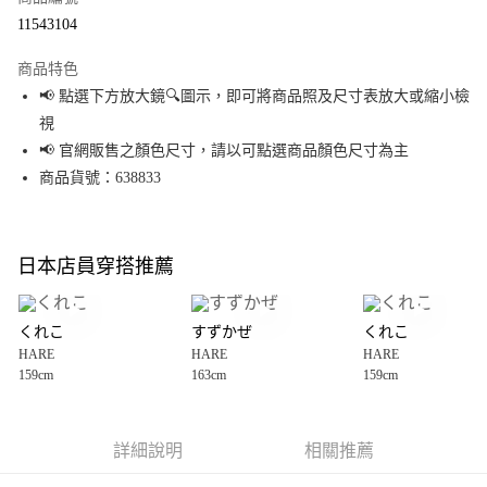
超商取貨付款
11543104
LINE Pay
商品特色
Apple Pay
📢 點選下方放大鏡🔍圖示，即可將商品照及尺寸表放大或縮小檢
視
街口支付
📢 官網販售之顏色尺寸，請以可點選商品顏色尺寸為主
悠遊付
商品貨號：638833
Google Pay
全盈+PAY
日本店員穿搭推薦
大哥付你分期
相關說明
くれこ
すずかぜ
くれこ
【大哥付你分期使用說明】
HARE
HARE
HARE
AFTEE先享後付
1.本服務由台灣大哥大提供，台灣大哥大用戶可立即使用無須另外申請。
159cm
163cm
159cm
2.付款方式選擇「大哥付你分期」，訂單成立後會自動跳轉到大哥付的交易
相關說明
流程，驗證手機門號後，選擇欲分期的期數、繳款截止日，確認付款後即完
【關於「AFTEE先享後付」】
成交易。
AFTEE先享後付是「在收到商品之後才付款」的支付方式。 讓您購物簡單便
運送方式
3.實際核准額度、可分期數及費用金額請依後續交易確認頁面所載為準。
利好安心！
詳細說明
相關推薦
4.訂單成立30分鐘內，如未前往確認交易或遇審核未通過，訂單將自動取
１．簡單：不需註冊會員、不需綁卡、不需儲值。
全家 取貨付款
消。如遇「轉專審核」未通過狀況，表示未達大哥付你分期系統評分，恕無