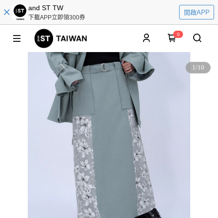
and ST TW
開啟APP
下載APP立即領300券
0
1
/
10