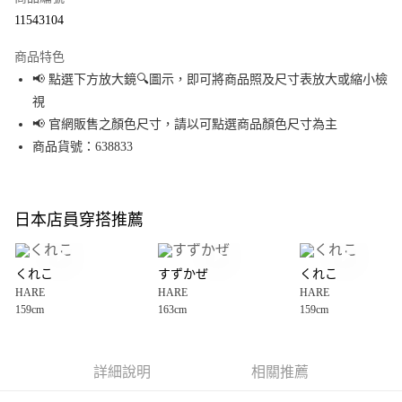
超商取貨付款
11543104
LINE Pay
商品特色
Apple Pay
📢 點選下方放大鏡🔍圖示，即可將商品照及尺寸表放大或縮小檢
視
街口支付
📢 官網販售之顏色尺寸，請以可點選商品顏色尺寸為主
悠遊付
商品貨號：638833
Google Pay
全盈+PAY
日本店員穿搭推薦
大哥付你分期
相關說明
くれこ
すずかぜ
くれこ
【大哥付你分期使用說明】
HARE
HARE
HARE
AFTEE先享後付
1.本服務由台灣大哥大提供，台灣大哥大用戶可立即使用無須另外申請。
159cm
163cm
159cm
2.付款方式選擇「大哥付你分期」，訂單成立後會自動跳轉到大哥付的交易
相關說明
流程，驗證手機門號後，選擇欲分期的期數、繳款截止日，確認付款後即完
【關於「AFTEE先享後付」】
成交易。
AFTEE先享後付是「在收到商品之後才付款」的支付方式。 讓您購物簡單便
運送方式
3.實際核准額度、可分期數及費用金額請依後續交易確認頁面所載為準。
利好安心！
詳細說明
相關推薦
4.訂單成立30分鐘內，如未前往確認交易或遇審核未通過，訂單將自動取
１．簡單：不需註冊會員、不需綁卡、不需儲值。
全家 取貨付款
消。如遇「轉專審核」未通過狀況，表示未達大哥付你分期系統評分，恕無