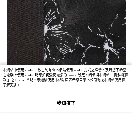
本網站中使用 cookie，欲查詢有關本網站使用 cookie 方式之詳情，及若您不希望
商品尺寸表（公分 cm）
在電腦上使用 cookie 時應如何變更電腦的 cookie 設定，請參閱本網站「
隱私權條
－服飾丈量方式－依環境因素與丈量方式不同而產生些許誤差，合
款
」之 Cookie 聲明。您繼續使用本網站即表示您同意本公司得按本網站使用條款
之 Cookie 聲明使用 cookie。
了解更多 >
理誤差範圍為3-5公分。
SIZE
全長
腰圍
臀圍
我知道了
F
92.8
66~75
97.4