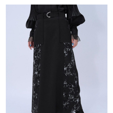
２．便利：只要手機號碼，簡訊認證，即可結帳。
法說明評估內容。
每筆NT$80，滿NT$1,500(含以上)免運費
３．安心：先確認商品／服務後，再付款。
【繳款方式說明】
1.分期款項不併入電信帳單，「大哥付你分期」於每月結算日後寄送繳費提
付款後 全家取貨
【「AFTEE先享後付」結帳流程】
醒簡訊。
１．於結帳方式選擇「AFTEE先享後付」後，將跳轉至「AFTEE先享後付」
每筆NT$80，滿NT$1,500(含以上)免運費
2.透過簡訊連結打開帳單後，可選擇「超商條碼／台灣大直營門市／銀行轉
結帳頁面，進行簡訊認證並確認金額後，即可完成結帳。
帳／街口支付／iPASS MONEY」等通路繳費。
２．訂單成立數日內，您將收到繳費通知簡訊。
7-11 取貨付款
３．收到繳費通知簡訊後14天內，點擊此簡訊中的連結，可透過四大超商／
【注意事項】
每筆NT$80，滿NT$1,500(含以上)免運費
ATM／網路銀行／等多元方式進行付款，方視為交易完成。
1.本服務係由「台灣大哥大股份有限公司」（以下簡稱本公司）所提供，讓
※ 請注意：結帳手續完成當下不需立刻繳費，但若您需要取消訂單，請聯絡
用戶於交易時，得透過本服務購買商品或服務，並由商店將買賣／分期付款
付款後 7-11取貨
購買商品的店家。未經商家同意取消之訂單仍視為有效，需透過AFTEE先享
買賣價金債權讓與本公司後，依約使用本公司帳單繳交帳款。
後付繳納相關費用。
每筆NT$80，滿NT$1,500(含以上)免運費
2.基於同意付款使用「大哥付你分期」之契約關係目的，商店將以您的個人
※ 交易是否成功請以「AFTEE先享後付 」之結帳頁面顯示為準，若有關於
資料（包含姓名、電話或地址）提供予台灣大哥大進項蒐集、處理及利用，
是否繳費成功／繳費後需取消欲退款等相關疑問，請聯繫「AFTEE先享後付
宅配
由本公司與您本人進行分期帳單所需資料之確認、核對及更正。
客戶支援中心」
https://netprotections.freshdesk.com/support/home
3.完整用戶服務條款，請詳閱以下連結：
https://oppay.tw/userRule
每筆NT$80，滿NT$1,500(含以上)免運費
【注意事項】
１．透過由恩沛科技股份有限公司提供之「AFTEE先享後付」服務完成之交
易，需依本服務之必要範圍內提供個人資料，並將交易相關給付款項請求債
權轉讓予恩沛科技股份有限公司。
２．關於個人資料處理事宜，請瀏覽以下網址：
https://aftee.tw/terms/#terms3
３．未成年的使用者請事先徵得法定代理人或監護人之同意方可使用
「AFTEE先享後付」，若未經同意申辦者引起之損失，本公司不負相關責
任。
４．使用「AFTEE先享後付」時，將依據個別帳號之用戶狀況，依本公司即