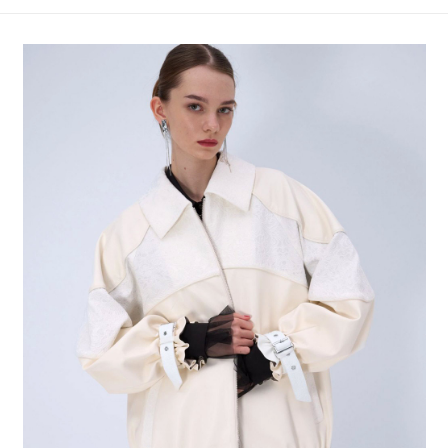
4.訂單成立30分鐘內，如未前往確認交易或遇審核未通過，訂單將自動取
１．簡單：不需註冊會員、不需綁卡、不需儲值。
全家 取貨付款
消。如遇「轉專審核」未通過狀況，表示未達大哥付你分期系統評分，恕無
２．便利：只要手機號碼，簡訊認證，即可結帳。
法說明評估內容。
每筆NT$80，滿NT$1,500(含以上)免運費
３．安心：先確認商品／服務後，再付款。
【繳款方式說明】
1.分期款項不併入電信帳單，「大哥付你分期」於每月結算日後寄送繳費提
付款後 全家取貨
【「AFTEE先享後付」結帳流程】
醒簡訊。
１．於結帳方式選擇「AFTEE先享後付」後，將跳轉至「AFTEE先享後付」
每筆NT$80，滿NT$1,500(含以上)免運費
2.透過簡訊連結打開帳單後，可選擇「超商條碼／台灣大直營門市／銀行轉
結帳頁面，進行簡訊認證並確認金額後，即可完成結帳。
帳／街口支付／iPASS MONEY」等通路繳費。
２．訂單成立數日內，您將收到繳費通知簡訊。
7-11 取貨付款
３．收到繳費通知簡訊後14天內，點擊此簡訊中的連結，可透過四大超商／
【注意事項】
每筆NT$80，滿NT$1,500(含以上)免運費
ATM／網路銀行／等多元方式進行付款，方視為交易完成。
1.本服務係由「台灣大哥大股份有限公司」（以下簡稱本公司）所提供，讓
※ 請注意：結帳手續完成當下不需立刻繳費，但若您需要取消訂單，請聯絡
用戶於交易時，得透過本服務購買商品或服務，並由商店將買賣／分期付款
付款後 7-11取貨
購買商品的店家。未經商家同意取消之訂單仍視為有效，需透過AFTEE先享
買賣價金債權讓與本公司後，依約使用本公司帳單繳交帳款。
後付繳納相關費用。
每筆NT$80，滿NT$1,500(含以上)免運費
2.基於同意付款使用「大哥付你分期」之契約關係目的，商店將以您的個人
※ 交易是否成功請以「AFTEE先享後付 」之結帳頁面顯示為準，若有關於
資料（包含姓名、電話或地址）提供予台灣大哥大進項蒐集、處理及利用，
是否繳費成功／繳費後需取消欲退款等相關疑問，請聯繫「AFTEE先享後付
宅配
由本公司與您本人進行分期帳單所需資料之確認、核對及更正。
客戶支援中心」
https://netprotections.freshdesk.com/support/home
3.完整用戶服務條款，請詳閱以下連結：
https://oppay.tw/userRule
每筆NT$80，滿NT$1,500(含以上)免運費
【注意事項】
１．透過由恩沛科技股份有限公司提供之「AFTEE先享後付」服務完成之交
易，需依本服務之必要範圍內提供個人資料，並將交易相關給付款項請求債
權轉讓予恩沛科技股份有限公司。
２．關於個人資料處理事宜，請瀏覽以下網址：
https://aftee.tw/terms/#terms3
３．未成年的使用者請事先徵得法定代理人或監護人之同意方可使用
「AFTEE先享後付」，若未經同意申辦者引起之損失，本公司不負相關責
任。