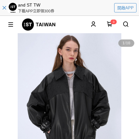
and ST TW
開啟APP
下載APP立即領300券
0
1
/
10