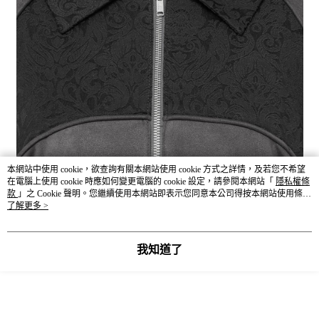
本網站中使用 cookie，欲查詢有關本網站使用 cookie 方式之詳情，及若您不希望
在電腦上使用 cookie 時應如何變更電腦的 cookie 設定，請參閱本網站「
隱私權條
款
」之 Cookie 聲明。您繼續使用本網站即表示您同意本公司得按本網站使用條款
之 Cookie 聲明使用 cookie。
了解更多 >
我知道了