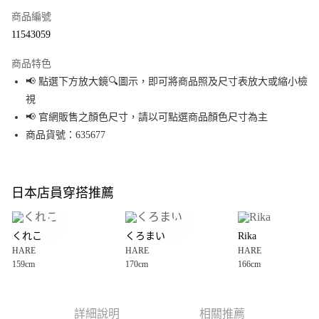
商品編號
超商取貨付款
11543059
LINE Pay
商品特色
Apple Pay
📢 點選下方放大鏡🔍圖示，即可將商品照及尺寸表放大或縮小檢
視
街口支付
📢 官網販售之顏色尺寸，請以可點選商品顏色尺寸為主
悠遊付
商品貨號：635677
Google Pay
全盈+PAY
日本店員穿搭推薦
大哥付你分期
相關說明
くれこ
くろまい
Rika
【大哥付你分期使用說明】
HARE
HARE
HARE
AFTEE先享後付
1.本服務由台灣大哥大提供，台灣大哥大用戶可立即使用無須另外申請。
159cm
170cm
166cm
2.付款方式選擇「大哥付你分期」，訂單成立後會自動跳轉到大哥付的交易
相關說明
流程，驗證手機門號後，選擇欲分期的期數、繳款截止日，確認付款後即完
【關於「AFTEE先享後付」】
成交易。
AFTEE先享後付是「在收到商品之後才付款」的支付方式。 讓您購物簡單便
運送方式
3.實際核准額度、可分期數及費用金額請依後續交易確認頁面所載為準。
利好安心！
詳細說明
相關推薦