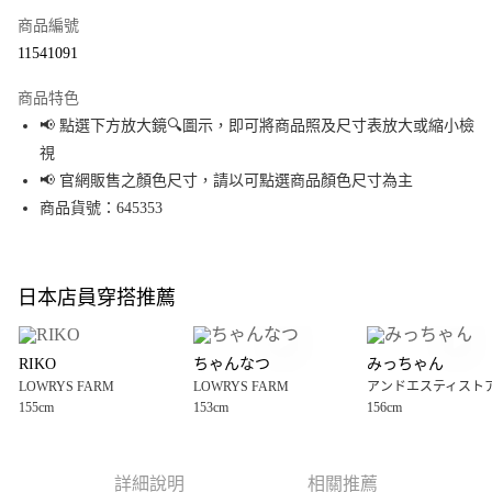
商品編號
超商取貨付款
11541091
LINE Pay
商品特色
Apple Pay
📢 點選下方放大鏡🔍圖示，即可將商品照及尺寸表放大或縮小檢
視
街口支付
📢 官網販售之顏色尺寸，請以可點選商品顏色尺寸為主
悠遊付
商品貨號：645353
Google Pay
全盈+PAY
日本店員穿搭推薦
大哥付你分期
相關說明
RIKO
ちゃんなつ
みっちゃん
【大哥付你分期使用說明】
LOWRYS FARM
LOWRYS FARM
アンドエスティスト
AFTEE先享後付
1.本服務由台灣大哥大提供，台灣大哥大用戶可立即使用無須另外申請。
155cm
153cm
156cm
2.付款方式選擇「大哥付你分期」，訂單成立後會自動跳轉到大哥付的交易
相關說明
流程，驗證手機門號後，選擇欲分期的期數、繳款截止日，確認付款後即完
【關於「AFTEE先享後付」】
成交易。
AFTEE先享後付是「在收到商品之後才付款」的支付方式。 讓您購物簡單便
運送方式
3.實際核准額度、可分期數及費用金額請依後續交易確認頁面所載為準。
利好安心！
詳細說明
相關推薦