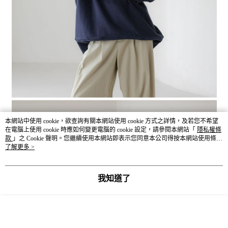
本網站中使用 cookie，欲查詢有關本網站使用 cookie 方式之詳情，及若您不希望
在電腦上使用 cookie 時應如何變更電腦的 cookie 設定，請參閱本網站「
隱私權條
款
」之 Cookie 聲明。您繼續使用本網站即表示您同意本公司得按本網站使用條款
之 Cookie 聲明使用 cookie。
了解更多 >
我知道了