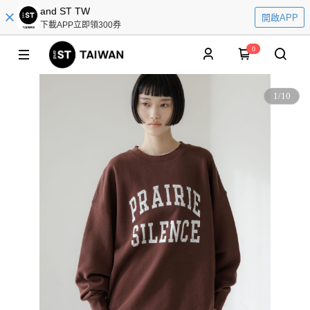
and ST TW
開啟APP
下載APP立即領300券
0
1
/
10