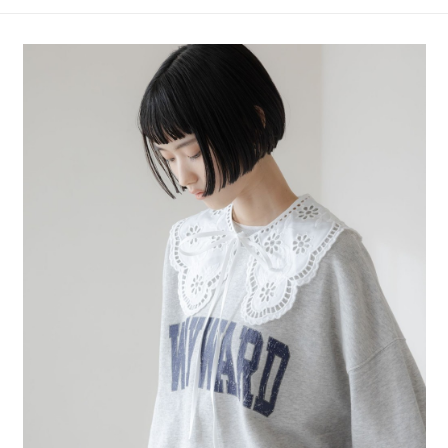
4.訂單成立30分鐘內，如未前往確認交易或遇審核未通過，訂單將自動取
１．簡單：不需註冊會員、不需綁卡、不需儲值。
全家 取貨付款
消。如遇「轉專審核」未通過狀況，表示未達大哥付你分期系統評分，恕無
２．便利：只要手機號碼，簡訊認證，即可結帳。
法說明評估內容。
每筆NT$80，滿NT$888(含以上)免運費
３．安心：先確認商品／服務後，再付款。
【繳款方式說明】
1.分期款項不併入電信帳單，「大哥付你分期」於每月結算日後寄送繳費提
付款後 全家取貨
【「AFTEE先享後付」結帳流程】
醒簡訊。
１．於結帳方式選擇「AFTEE先享後付」後，將跳轉至「AFTEE先享後付」
每筆NT$80，滿NT$888(含以上)免運費
2.透過簡訊連結打開帳單後，可選擇「超商條碼／台灣大直營門市／銀行轉
結帳頁面，進行簡訊認證並確認金額後，即可完成結帳。
帳／街口支付／iPASS MONEY」等通路繳費。
２．訂單成立數日內，您將收到繳費通知簡訊。
7-11 取貨付款
３．收到繳費通知簡訊後14天內，點擊此簡訊中的連結，可透過四大超商／
【注意事項】
每筆NT$80，滿NT$1,500(含以上)免運費
ATM／網路銀行／等多元方式進行付款，方視為交易完成。
1.本服務係由「台灣大哥大股份有限公司」（以下簡稱本公司）所提供，讓
※ 請注意：結帳手續完成當下不需立刻繳費，但若您需要取消訂單，請聯絡
用戶於交易時，得透過本服務購買商品或服務，並由商店將買賣／分期付款
付款後 7-11取貨
購買商品的店家。未經商家同意取消之訂單仍視為有效，需透過AFTEE先享
買賣價金債權讓與本公司後，依約使用本公司帳單繳交帳款。
後付繳納相關費用。
每筆NT$80，滿NT$1,500(含以上)免運費
2.基於同意付款使用「大哥付你分期」之契約關係目的，商店將以您的個人
※ 交易是否成功請以「AFTEE先享後付 」之結帳頁面顯示為準，若有關於
資料（包含姓名、電話或地址）提供予台灣大哥大進項蒐集、處理及利用，
是否繳費成功／繳費後需取消欲退款等相關疑問，請聯繫「AFTEE先享後付
宅配
由本公司與您本人進行分期帳單所需資料之確認、核對及更正。
客戶支援中心」
https://netprotections.freshdesk.com/support/home
3.完整用戶服務條款，請詳閱以下連結：
https://oppay.tw/userRule
每筆NT$80，滿NT$1,500(含以上)免運費
【注意事項】
１．透過由恩沛科技股份有限公司提供之「AFTEE先享後付」服務完成之交
易，需依本服務之必要範圍內提供個人資料，並將交易相關給付款項請求債
權轉讓予恩沛科技股份有限公司。
２．關於個人資料處理事宜，請瀏覽以下網址：
https://aftee.tw/terms/#terms3
３．未成年的使用者請事先徵得法定代理人或監護人之同意方可使用
「AFTEE先享後付」，若未經同意申辦者引起之損失，本公司不負相關責
任。