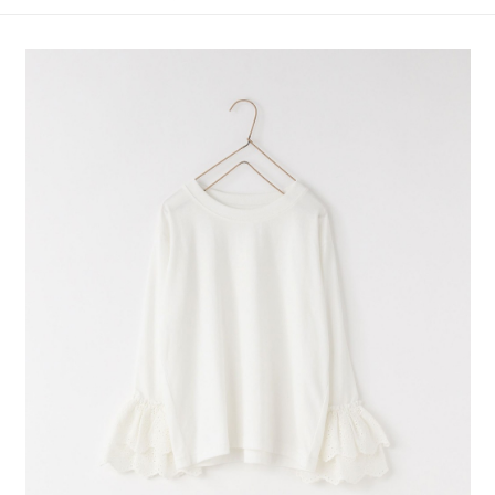
4.訂單成立30分鐘內，如未前往確認交易或遇審核未通過，訂單將自動取
１．簡單：不需註冊會員、不需綁卡、不需儲值。
全家 取貨付款
消。如遇「轉專審核」未通過狀況，表示未達大哥付你分期系統評分，恕無
２．便利：只要手機號碼，簡訊認證，即可結帳。
法說明評估內容。
每筆NT$80，滿NT$888(含以上)免運費
３．安心：先確認商品／服務後，再付款。
【繳款方式說明】
1.分期款項不併入電信帳單，「大哥付你分期」於每月結算日後寄送繳費提
付款後 全家取貨
【「AFTEE先享後付」結帳流程】
醒簡訊。
１．於結帳方式選擇「AFTEE先享後付」後，將跳轉至「AFTEE先享後付」
每筆NT$80，滿NT$888(含以上)免運費
2.透過簡訊連結打開帳單後，可選擇「超商條碼／台灣大直營門市／銀行轉
結帳頁面，進行簡訊認證並確認金額後，即可完成結帳。
帳／街口支付／iPASS MONEY」等通路繳費。
２．訂單成立數日內，您將收到繳費通知簡訊。
7-11 取貨付款
３．收到繳費通知簡訊後14天內，點擊此簡訊中的連結，可透過四大超商／
【注意事項】
每筆NT$80，滿NT$1,500(含以上)免運費
ATM／網路銀行／等多元方式進行付款，方視為交易完成。
1.本服務係由「台灣大哥大股份有限公司」（以下簡稱本公司）所提供，讓
※ 請注意：結帳手續完成當下不需立刻繳費，但若您需要取消訂單，請聯絡
用戶於交易時，得透過本服務購買商品或服務，並由商店將買賣／分期付款
付款後 7-11取貨
購買商品的店家。未經商家同意取消之訂單仍視為有效，需透過AFTEE先享
買賣價金債權讓與本公司後，依約使用本公司帳單繳交帳款。
後付繳納相關費用。
每筆NT$80，滿NT$1,500(含以上)免運費
2.基於同意付款使用「大哥付你分期」之契約關係目的，商店將以您的個人
※ 交易是否成功請以「AFTEE先享後付 」之結帳頁面顯示為準，若有關於
資料（包含姓名、電話或地址）提供予台灣大哥大進項蒐集、處理及利用，
是否繳費成功／繳費後需取消欲退款等相關疑問，請聯繫「AFTEE先享後付
宅配
由本公司與您本人進行分期帳單所需資料之確認、核對及更正。
客戶支援中心」
https://netprotections.freshdesk.com/support/home
3.完整用戶服務條款，請詳閱以下連結：
https://oppay.tw/userRule
每筆NT$80，滿NT$1,500(含以上)免運費
【注意事項】
１．透過由恩沛科技股份有限公司提供之「AFTEE先享後付」服務完成之交
易，需依本服務之必要範圍內提供個人資料，並將交易相關給付款項請求債
權轉讓予恩沛科技股份有限公司。
２．關於個人資料處理事宜，請瀏覽以下網址：
https://aftee.tw/terms/#terms3
３．未成年的使用者請事先徵得法定代理人或監護人之同意方可使用
「AFTEE先享後付」，若未經同意申辦者引起之損失，本公司不負相關責
任。