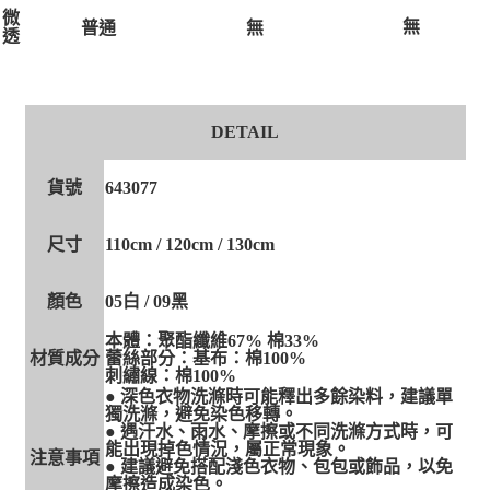
微
無
無
普通
透
DETAIL
貨號
643077
尺寸
110cm / 120cm / 130cm
顏色
05白 / 09黑
本體：聚酯纖維67% 棉33%
材質成分
蕾絲部分：基布：棉100%
刺繡線：棉100%
● 深色衣物洗滌時可能釋出多餘染料，建議單
獨洗滌，避免染色移轉。
● 遇汗水、雨水、摩擦或不同洗滌方式時，可
能出現掉色情況，屬正常現象。
注意事項
● 建議避免搭配淺色衣物、包包或飾品，以免
摩擦造成染色。