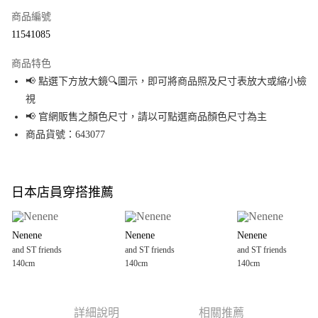
商品編號
超商取貨付款
11541085
LINE Pay
商品特色
Apple Pay
📢 點選下方放大鏡🔍圖示，即可將商品照及尺寸表放大或縮小檢
視
街口支付
📢 官網販售之顏色尺寸，請以可點選商品顏色尺寸為主
悠遊付
商品貨號：643077
Google Pay
全盈+PAY
日本店員穿搭推薦
大哥付你分期
相關說明
Nenene
Nenene
Nenene
【大哥付你分期使用說明】
and ST friends
and ST friends
and ST friends
AFTEE先享後付
1.本服務由台灣大哥大提供，台灣大哥大用戶可立即使用無須另外申請。
140cm
140cm
140cm
2.付款方式選擇「大哥付你分期」，訂單成立後會自動跳轉到大哥付的交易
相關說明
流程，驗證手機門號後，選擇欲分期的期數、繳款截止日，確認付款後即完
【關於「AFTEE先享後付」】
成交易。
AFTEE先享後付是「在收到商品之後才付款」的支付方式。 讓您購物簡單便
運送方式
3.實際核准額度、可分期數及費用金額請依後續交易確認頁面所載為準。
利好安心！
詳細說明
相關推薦