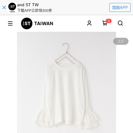
and ST TW
開啟APP
下載APP立即領300券
0
1
/
2