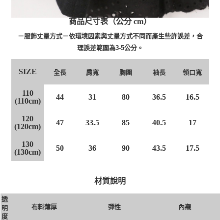
商品尺寸表（公分 cm）
－服飾丈量方式－依環境因素與丈量方式不同而產生些許誤差，合
理誤差範圍為3-5公分。
SIZE
肩寬
胸圍
袖長
領口寬
全長
110
44
31
80
36.5
16.5
(110cm)
120
47
33.5
85
40.5
17
(120cm)
130
50
36
90
43.5
17.5
(130cm)
材質說明
透
布料薄厚
彈性
內襯
明
度