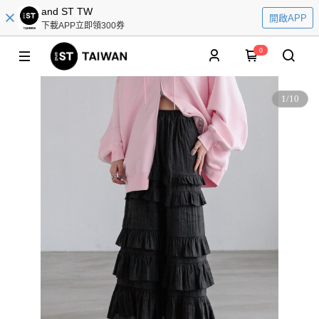
and ST TW
開啟APP
下載APP立即領300券
0
1
/
10