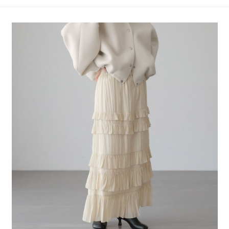
4.訂單成立30分鐘內，如未前往確認交易或遇審核未通過，訂單將自動取
１．簡單：不需註冊會員、不需綁卡、不需儲值。
全家 取貨付款
消。如遇「轉專審核」未通過狀況，表示未達大哥付你分期系統評分，恕無
２．便利：只要手機號碼，簡訊認證，即可結帳。
法說明評估內容。
每筆NT$80，滿NT$888(含以上)免運費
３．安心：先確認商品／服務後，再付款。
【繳款方式說明】
1.分期款項不併入電信帳單，「大哥付你分期」於每月結算日後寄送繳費提
付款後 全家取貨
【「AFTEE先享後付」結帳流程】
醒簡訊。
１．於結帳方式選擇「AFTEE先享後付」後，將跳轉至「AFTEE先享後付」
每筆NT$80，滿NT$888(含以上)免運費
2.透過簡訊連結打開帳單後，可選擇「超商條碼／台灣大直營門市／銀行轉
結帳頁面，進行簡訊認證並確認金額後，即可完成結帳。
帳／街口支付／iPASS MONEY」等通路繳費。
２．訂單成立數日內，您將收到繳費通知簡訊。
7-11 取貨付款
３．收到繳費通知簡訊後14天內，點擊此簡訊中的連結，可透過四大超商／
【注意事項】
每筆NT$80，滿NT$1,500(含以上)免運費
ATM／網路銀行／等多元方式進行付款，方視為交易完成。
1.本服務係由「台灣大哥大股份有限公司」（以下簡稱本公司）所提供，讓
※ 請注意：結帳手續完成當下不需立刻繳費，但若您需要取消訂單，請聯絡
用戶於交易時，得透過本服務購買商品或服務，並由商店將買賣／分期付款
付款後 7-11取貨
購買商品的店家。未經商家同意取消之訂單仍視為有效，需透過AFTEE先享
買賣價金債權讓與本公司後，依約使用本公司帳單繳交帳款。
後付繳納相關費用。
每筆NT$80，滿NT$1,500(含以上)免運費
2.基於同意付款使用「大哥付你分期」之契約關係目的，商店將以您的個人
※ 交易是否成功請以「AFTEE先享後付 」之結帳頁面顯示為準，若有關於
資料（包含姓名、電話或地址）提供予台灣大哥大進項蒐集、處理及利用，
是否繳費成功／繳費後需取消欲退款等相關疑問，請聯繫「AFTEE先享後付
宅配
由本公司與您本人進行分期帳單所需資料之確認、核對及更正。
客戶支援中心」
https://netprotections.freshdesk.com/support/home
3.完整用戶服務條款，請詳閱以下連結：
https://oppay.tw/userRule
每筆NT$80，滿NT$1,500(含以上)免運費
【注意事項】
１．透過由恩沛科技股份有限公司提供之「AFTEE先享後付」服務完成之交
易，需依本服務之必要範圍內提供個人資料，並將交易相關給付款項請求債
權轉讓予恩沛科技股份有限公司。
２．關於個人資料處理事宜，請瀏覽以下網址：
https://aftee.tw/terms/#terms3
３．未成年的使用者請事先徵得法定代理人或監護人之同意方可使用
「AFTEE先享後付」，若未經同意申辦者引起之損失，本公司不負相關責
任。