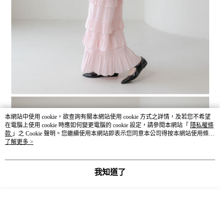
本網站中使用 cookie，欲查詢有關本網站使用 cookie 方式之詳情，及若您不希望
在電腦上使用 cookie 時應如何變更電腦的 cookie 設定，請參閱本網站「
隱私權條
款
」之 Cookie 聲明。您繼續使用本網站即表示您同意本公司得按本網站使用條款
之 Cookie 聲明使用 cookie。
了解更多 >
我知道了