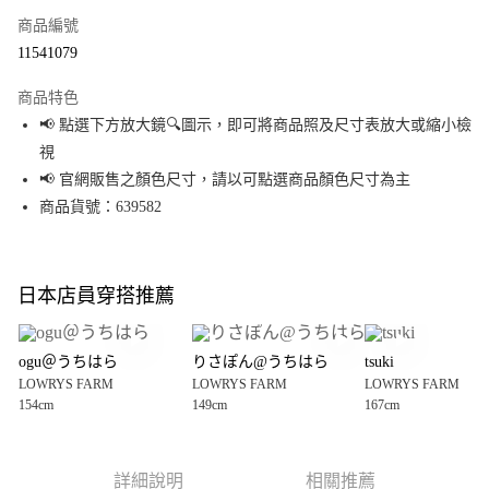
商品編號
超商取貨付款
11541079
LINE Pay
商品特色
Apple Pay
📢 點選下方放大鏡🔍圖示，即可將商品照及尺寸表放大或縮小檢
視
街口支付
📢 官網販售之顏色尺寸，請以可點選商品顏色尺寸為主
悠遊付
商品貨號：639582
Google Pay
全盈+PAY
日本店員穿搭推薦
大哥付你分期
相關說明
ogu＠うちはら
りさぽん@うちはら
tsuki
【大哥付你分期使用說明】
LOWRYS FARM
LOWRYS FARM
LOWRYS FARM
AFTEE先享後付
1.本服務由台灣大哥大提供，台灣大哥大用戶可立即使用無須另外申請。
154cm
149cm
167cm
2.付款方式選擇「大哥付你分期」，訂單成立後會自動跳轉到大哥付的交易
相關說明
流程，驗證手機門號後，選擇欲分期的期數、繳款截止日，確認付款後即完
【關於「AFTEE先享後付」】
成交易。
AFTEE先享後付是「在收到商品之後才付款」的支付方式。 讓您購物簡單便
運送方式
3.實際核准額度、可分期數及費用金額請依後續交易確認頁面所載為準。
利好安心！
詳細說明
相關推薦