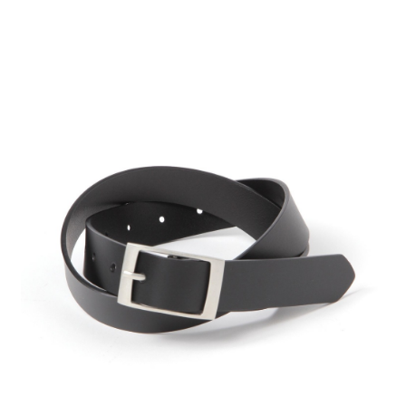
全家 取貨付款
消。如遇「轉專審核」未通過狀況，表示未達大哥付你分期系統評分，恕無
２．便利：只要手機號碼，簡訊認證，即可結帳。
法說明評估內容。
每筆NT$80，滿NT$888(含以上)免運費
３．安心：先確認商品／服務後，再付款。
【繳款方式說明】
1.分期款項不併入電信帳單，「大哥付你分期」於每月結算日後寄送繳費提
付款後 全家取貨
【「AFTEE先享後付」結帳流程】
醒簡訊。
１．於結帳方式選擇「AFTEE先享後付」後，將跳轉至「AFTEE先享後付」
每筆NT$80，滿NT$888(含以上)免運費
2.透過簡訊連結打開帳單後，可選擇「超商條碼／台灣大直營門市／銀行轉
結帳頁面，進行簡訊認證並確認金額後，即可完成結帳。
帳／街口支付／iPASS MONEY」等通路繳費。
２．訂單成立數日內，您將收到繳費通知簡訊。
7-11 取貨付款
３．收到繳費通知簡訊後14天內，點擊此簡訊中的連結，可透過四大超商／
【注意事項】
每筆NT$80，滿NT$1,500(含以上)免運費
ATM／網路銀行／等多元方式進行付款，方視為交易完成。
1.本服務係由「台灣大哥大股份有限公司」（以下簡稱本公司）所提供，讓
※ 請注意：結帳手續完成當下不需立刻繳費，但若您需要取消訂單，請聯絡
用戶於交易時，得透過本服務購買商品或服務，並由商店將買賣／分期付款
付款後 7-11取貨
購買商品的店家。未經商家同意取消之訂單仍視為有效，需透過AFTEE先享
買賣價金債權讓與本公司後，依約使用本公司帳單繳交帳款。
後付繳納相關費用。
每筆NT$80，滿NT$1,500(含以上)免運費
2.基於同意付款使用「大哥付你分期」之契約關係目的，商店將以您的個人
※ 交易是否成功請以「AFTEE先享後付 」之結帳頁面顯示為準，若有關於
資料（包含姓名、電話或地址）提供予台灣大哥大進項蒐集、處理及利用，
是否繳費成功／繳費後需取消欲退款等相關疑問，請聯繫「AFTEE先享後付
宅配
由本公司與您本人進行分期帳單所需資料之確認、核對及更正。
客戶支援中心」
https://netprotections.freshdesk.com/support/home
3.完整用戶服務條款，請詳閱以下連結：
https://oppay.tw/userRule
每筆NT$80，滿NT$1,500(含以上)免運費
【注意事項】
１．透過由恩沛科技股份有限公司提供之「AFTEE先享後付」服務完成之交
易，需依本服務之必要範圍內提供個人資料，並將交易相關給付款項請求債
權轉讓予恩沛科技股份有限公司。
２．關於個人資料處理事宜，請瀏覽以下網址：
https://aftee.tw/terms/#terms3
３．未成年的使用者請事先徵得法定代理人或監護人之同意方可使用
「AFTEE先享後付」，若未經同意申辦者引起之損失，本公司不負相關責
任。
４．使用「AFTEE先享後付」時，將依據個別帳號之用戶狀況，依本公司即