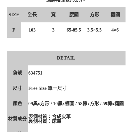
理誤差範圍為3-5公分。
全長
寬
腰圍
方形
橢圓
SIZE
3.5×5.5
4×6
F
103
3
65-85.5
DETAIL
貨號
634751
尺寸
Free Size 單一尺寸
顏色
09黑x方形 / 10黑x橢圓 / 58棕x方形 / 59棕x橢圓
表側材質：合成皮革
材質成分
裏側材質：床革