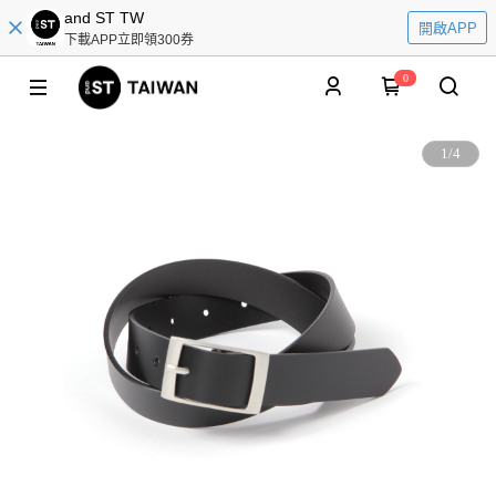
and ST TW
開啟APP
下載APP立即領300券
0
1
/
4