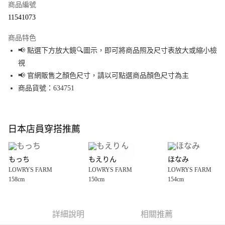
商品編號
超商取貨付款
11541073
LINE Pay
商品特色
Apple Pay
📢 點選下方放大鏡🔍圖示，即可將商品照及尺寸表放大或縮小檢
視
街口支付
📢 官網販售之顏色尺寸，請以可點選商品顏色尺寸為主
悠遊付
商品貨號：634751
Google Pay
全盈+PAY
日本店員穿搭推薦
大哥付你分期
相關說明
もっち
もえりん
ほなみ
【大哥付你分期使用說明】
LOWRYS FARM
LOWRYS FARM
LOWRYS FARM
AFTEE先享後付
1.本服務由台灣大哥大提供，台灣大哥大用戶可立即使用無須另外申請。
158cm
150cm
154cm
2.付款方式選擇「大哥付你分期」，訂單成立後會自動跳轉到大哥付的交易
相關說明
流程，驗證手機門號後，選擇欲分期的期數、繳款截止日，確認付款後即完
【關於「AFTEE先享後付」】
成交易。
AFTEE先享後付是「在收到商品之後才付款」的支付方式。 讓您購物簡單便
運送方式
3.實際核准額度、可分期數及費用金額請依後續交易確認頁面所載為準。
利好安心！
詳細說明
相關推薦
4.訂單成立30分鐘內，如未前往確認交易或遇審核未通過，訂單將自動取
１．簡單：不需註冊會員、不需綁卡、不需儲值。