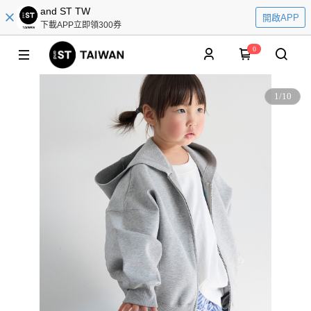
and ST TW
開啟APP
下載APP立即領300券
0
1
/
10