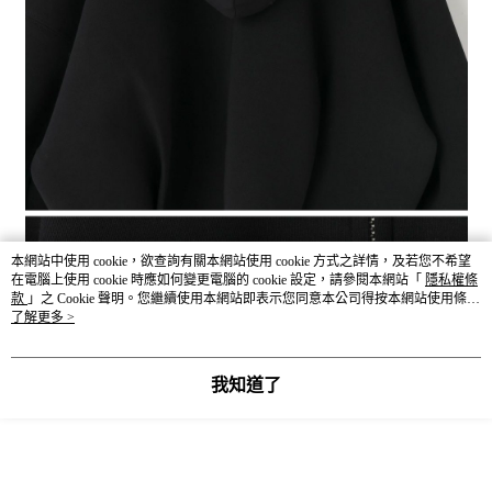
本網站中使用 cookie，欲查詢有關本網站使用 cookie 方式之詳情，及若您不希望
在電腦上使用 cookie 時應如何變更電腦的 cookie 設定，請參閱本網站「
隱私權條
款
」之 Cookie 聲明。您繼續使用本網站即表示您同意本公司得按本網站使用條款
之 Cookie 聲明使用 cookie。
了解更多 >
我知道了