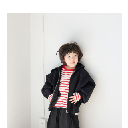
4.訂單成立30分鐘內，如未前往確認交易或遇審核未通過，訂單將自動取
１．簡單：不需註冊會員、不需綁卡、不需儲值。
全家 取貨付款
消。如遇「轉專審核」未通過狀況，表示未達大哥付你分期系統評分，恕無
２．便利：只要手機號碼，簡訊認證，即可結帳。
法說明評估內容。
每筆NT$80，滿NT$888(含以上)免運費
３．安心：先確認商品／服務後，再付款。
【繳款方式說明】
1.分期款項不併入電信帳單，「大哥付你分期」於每月結算日後寄送繳費提
付款後 全家取貨
【「AFTEE先享後付」結帳流程】
醒簡訊。
１．於結帳方式選擇「AFTEE先享後付」後，將跳轉至「AFTEE先享後付」
每筆NT$80，滿NT$888(含以上)免運費
2.透過簡訊連結打開帳單後，可選擇「超商條碼／台灣大直營門市／銀行轉
結帳頁面，進行簡訊認證並確認金額後，即可完成結帳。
帳／街口支付／iPASS MONEY」等通路繳費。
２．訂單成立數日內，您將收到繳費通知簡訊。
7-11 取貨付款
３．收到繳費通知簡訊後14天內，點擊此簡訊中的連結，可透過四大超商／
【注意事項】
每筆NT$80，滿NT$1,500(含以上)免運費
ATM／網路銀行／等多元方式進行付款，方視為交易完成。
1.本服務係由「台灣大哥大股份有限公司」（以下簡稱本公司）所提供，讓
※ 請注意：結帳手續完成當下不需立刻繳費，但若您需要取消訂單，請聯絡
用戶於交易時，得透過本服務購買商品或服務，並由商店將買賣／分期付款
付款後 7-11取貨
購買商品的店家。未經商家同意取消之訂單仍視為有效，需透過AFTEE先享
買賣價金債權讓與本公司後，依約使用本公司帳單繳交帳款。
後付繳納相關費用。
每筆NT$80，滿NT$1,500(含以上)免運費
2.基於同意付款使用「大哥付你分期」之契約關係目的，商店將以您的個人
※ 交易是否成功請以「AFTEE先享後付 」之結帳頁面顯示為準，若有關於
資料（包含姓名、電話或地址）提供予台灣大哥大進項蒐集、處理及利用，
是否繳費成功／繳費後需取消欲退款等相關疑問，請聯繫「AFTEE先享後付
宅配
由本公司與您本人進行分期帳單所需資料之確認、核對及更正。
客戶支援中心」
https://netprotections.freshdesk.com/support/home
3.完整用戶服務條款，請詳閱以下連結：
https://oppay.tw/userRule
每筆NT$80，滿NT$1,500(含以上)免運費
【注意事項】
１．透過由恩沛科技股份有限公司提供之「AFTEE先享後付」服務完成之交
易，需依本服務之必要範圍內提供個人資料，並將交易相關給付款項請求債
權轉讓予恩沛科技股份有限公司。
２．關於個人資料處理事宜，請瀏覽以下網址：
https://aftee.tw/terms/#terms3
３．未成年的使用者請事先徵得法定代理人或監護人之同意方可使用
「AFTEE先享後付」，若未經同意申辦者引起之損失，本公司不負相關責
任。