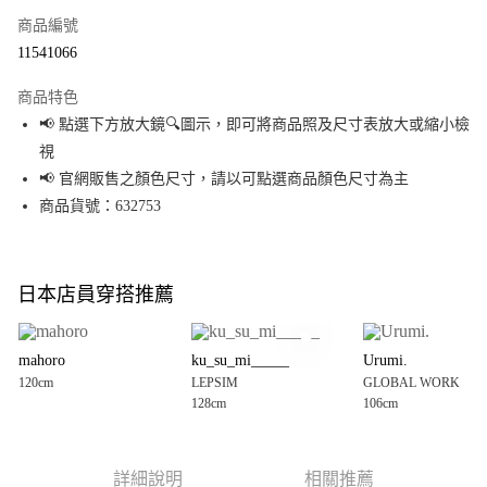
商品編號
超商取貨付款
11541066
LINE Pay
商品特色
Apple Pay
📢 點選下方放大鏡🔍圖示，即可將商品照及尺寸表放大或縮小檢
視
街口支付
📢 官網販售之顏色尺寸，請以可點選商品顏色尺寸為主
悠遊付
商品貨號：632753
Google Pay
全盈+PAY
日本店員穿搭推薦
大哥付你分期
相關說明
mahoro
ku_su_mi_____
Urumi.
【大哥付你分期使用說明】
120cm
LEPSIM
GLOBAL WORK
AFTEE先享後付
1.本服務由台灣大哥大提供，台灣大哥大用戶可立即使用無須另外申請。
128cm
106cm
2.付款方式選擇「大哥付你分期」，訂單成立後會自動跳轉到大哥付的交易
相關說明
流程，驗證手機門號後，選擇欲分期的期數、繳款截止日，確認付款後即完
【關於「AFTEE先享後付」】
成交易。
AFTEE先享後付是「在收到商品之後才付款」的支付方式。 讓您購物簡單便
運送方式
3.實際核准額度、可分期數及費用金額請依後續交易確認頁面所載為準。
利好安心！
詳細說明
相關推薦