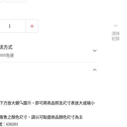
清除
紀錄
送方式
888免運
次付款
付款
點選下方放大鏡🔍圖示，即可將商品照及尺寸表放大或縮小
官網販售之顏色尺寸，請以可點選商品顏色尺寸為主
：650201