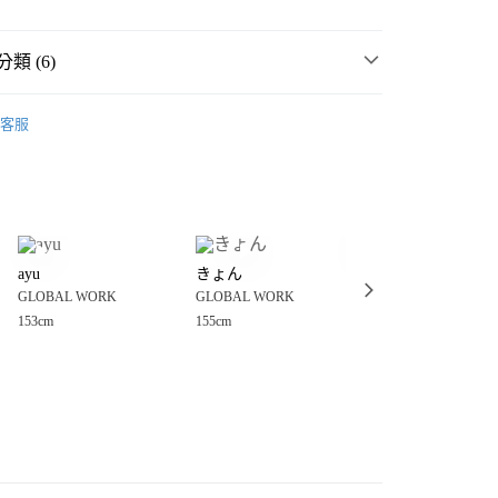
類 (6)
WORK
☀️ 2026・夏裝新登場 🌴
客服
價🎉
GLOBAL WORK
分期
・夏裝新登場 🌴
GLOBAL WORK
你分期使用說明】
享後付
由台灣大哥大提供，台灣大哥大用戶可立即使用無須另外申請。
WORK
💥網路限定價🎉
式選擇「大哥付你分期」，訂單成立後會自動跳轉到大哥付的交易
套
夾克
證手機門號後，選擇欲分期的期數、繳款截止日，確認付款後即
FTEE先享後付」】
。
ayu
きょん
きょん
先享後付是「在收到商品之後才付款」的支付方式。 讓您購物簡單
WORK
女裝
外套
准額度、可分期數及費用金額請依後續交易確認頁面所載為準。
GLOBAL WORK
GLOBAL WORK
GLOBAL WORK
心！
立30分鐘內，如未前往確認交易或遇審核未通過，訂單將自動取
：不需註冊會員、不需綁卡、不需儲值。
153cm
155cm
155cm
「轉專審核」未通過狀況，表示未達大哥付你分期系統評分，恕
：只要手機號碼，簡訊認證，即可結帳。
付款
評估內容。
：先確認商品／服務後，再付款。
式說明】
0，滿NT$888(含以上)免運費
項不併入電信帳單，「大哥付你分期」於每月結算日後寄送繳費提
EE先享後付」結帳流程】
家取貨
方式選擇「AFTEE先享後付」後，將跳轉至「AFTEE先享後
訊連結打開帳單後，可選擇「超商條碼／台灣大直營門市／銀行轉
頁面，進行簡訊認證並確認金額後，即可完成結帳。
0，滿NT$888(含以上)免運費
／iPASS MONEY」等通路繳費。
成立數日內，您將收到繳費通知簡訊。
費通知簡訊後14天內，點擊此簡訊中的連結，可透過四大超商
付款
項】