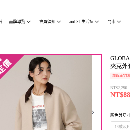
搭
品牌導覽
會員須知
and ST生活誌
門市
GLOB
夾克外套
超取滿NT$
NT$2,290
NT$88
顏色與尺
18碳灰F