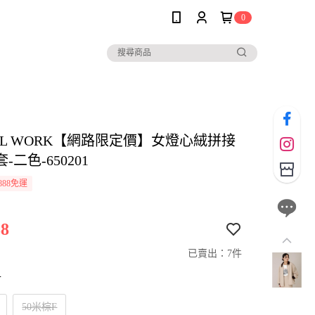
0
AL WORK【網路限定價】女燈心絨拼接
-二色-650201
888免運
8
已賣出：7件
寸
50米棕F