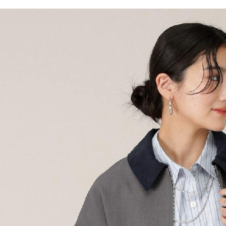
／ATM／
1.本服務
※ 請注意
每筆NT$8
用戶於交
絡購買商品
款買賣價
先享後付
付款後 7-
2.基於同
※ 交易是
每筆NT$8
資料（包
是否繳費成
用，由本
付客戶支
宅配
3.完整用
【注意事
每筆NT$8
１．透過由
交易，需
求債權轉
２．關於
３．未成
「AFTE
任。
４．使用「
即時審查
結果請求
５．嚴禁
形，恩沛
動。