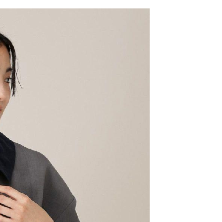
網路銀行／等多元方式進行付款，方視為交易完成。
係由「台灣大哥大股份有限公司」（以下簡稱本公司）所提供，讓
：結帳手續完成當下不需立刻繳費，但若您需要取消訂單，請聯
0，滿NT$1,500(含以上)免運費
易時，得透過本服務購買商品或服務，並由商店將買賣／分期付
的店家。未經商家同意取消之訂單仍視為有效，需透過AFTEE
金債權讓與本公司後，依約使用本公司帳單繳交帳款。
繳納相關費用。
11取貨
意付款使用「大哥付你分期」之契約關係目的，商店將以您的個人
否成功請以「AFTEE先享後付 」之結帳頁面顯示為準，若有關於
0，滿NT$1,500(含以上)免運費
含姓名、電話或地址）提供予台灣大哥大進項蒐集、處理及利
功／繳費後需取消欲退款等相關疑問，請聯繫「AFTEE先享後
公司與您本人進行分期帳單所需資料之確認、核對及更正。
援中心」
https://netprotections.freshdesk.com/support/home
戶服務條款，請詳閱以下連結：
https://oppay.tw/userRule
項】
0，滿NT$1,500(含以上)免運費
恩沛科技股份有限公司提供之「AFTEE先享後付」服務完成之
依本服務之必要範圍內提供個人資料，並將交易相關給付款項請
讓予恩沛科技股份有限公司。
個人資料處理事宜，請瀏覽以下網址：
https://aftee.tw/terms/#terms3
年的使用者請事先徵得法定代理人或監護人之同意方可使用
E先享後付」，若未經同意申辦者引起之損失，本公司不負相關責
AFTEE先享後付」時，將依據個別帳號之用戶狀況，依本公司
核予不同之上限額度；若仍有額度不足之情形，本公司將視審查
用戶進行身份認證。
一人註冊多個帳號或使用他人資訊註冊。若發現惡意使用之情
科技股份有限公司將有權停止該用戶之使用額度並採取法律行