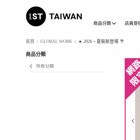
商品分類
店員穿
首頁
GLOBAL WORK
☀️ 2026・夏裝新登場 🌴
商品分類
所有分類