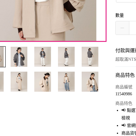
數量
付款與運
超取滿NT$
商品特色
付款方式
信用卡一
商品編號
11540986
超商取貨
商品特色
LINE Pay
📢 
檢視
Apple Pay
📢 
街口支付
商品貨號