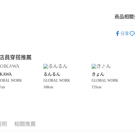
悠遊付
商品相關分
Google Pay
全盈+PAY
GLOBAL 
分享
💥網路限定
大哥付你
相關說明
☀️ 2026
【大哥付
店員穿搭推薦
AFTEE先
1.本服務
GLOBAL 
2.付款方
相關說明
女裝
外
流程，驗
【關於「A
IKAWA
るんるん
きょん
完成交易
AFTEE
GLOBAL 
3.實際核
OBAL WORK
GLOBAL WORK
GLOBAL WORK
便利好安
運送方式
4.訂單成
１．簡單
7cm
168cm
155cm
消。如遇
２．便利
全家 取貨
無法說明
３．安心
【繳款方
每筆NT$8
1.分期款
【「AFT
醒簡訊。
付款後 全
１．於結帳
2.透過簡
付」結帳
每筆NT$8
帳／街口支付
說明
相關推薦
２．訂單
３．收到繳
7-11 取貨
【注意事