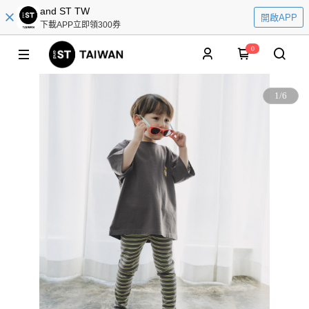
and ST TW
開啟APP
下載APP立即領300券
0
1
/
6