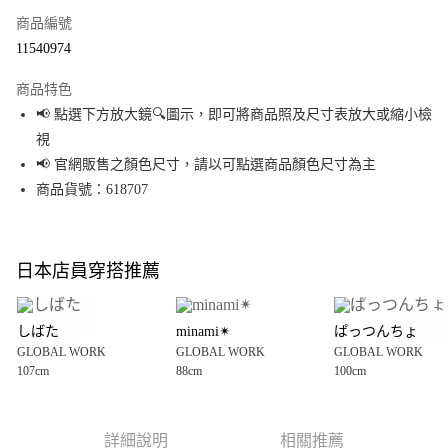
商品編號
超商取貨付款
11540974
LINE Pay
商品特色
Apple Pay
📢 點選下方放大鏡🔍圖示，即可將商品照及尺寸表放大或縮小檢
視
街口支付
📢 官網販售之顏色尺寸，請以可點選商品顏色尺寸為主
悠遊付
商品貨號：618707
Google Pay
全盈+PAY
日本店員穿搭推薦
大哥付你分期
相關說明
しばた
minami✴︎
ぱっつんちょ
【大哥付你分期使用說明】
GLOBAL WORK
GLOBAL WORK
GLOBAL WORK
AFTEE先享後付
1.本服務由台灣大哥大提供，台灣大哥大用戶可立即使用無須另外申請。
107cm
88cm
100cm
2.付款方式選擇「大哥付你分期」，訂單成立後會自動跳轉到大哥付的交易
相關說明
流程，驗證手機門號後，選擇欲分期的期數、繳款截止日，確認付款後即完
【關於「AFTEE先享後付」】
成交易。
AFTEE先享後付是「在收到商品之後才付款」的支付方式。 讓您購物簡單便
運送方式
3.實際核准額度、可分期數及費用金額請依後續交易確認頁面所載為準。
利好安心！
詳細說明
相關推薦