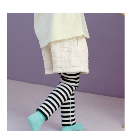
4.訂單成立30分鐘內，如未前往確認交易或遇審核未通過，訂單將自動取
１．簡單：不需註冊會員、不需綁卡、不需儲值。
全家 取貨付款
消。如遇「轉專審核」未通過狀況，表示未達大哥付你分期系統評分，恕無
２．便利：只要手機號碼，簡訊認證，即可結帳。
法說明評估內容。
每筆NT$80，滿NT$888(含以上)免運費
３．安心：先確認商品／服務後，再付款。
【繳款方式說明】
1.分期款項不併入電信帳單，「大哥付你分期」於每月結算日後寄送繳費提
付款後 全家取貨
【「AFTEE先享後付」結帳流程】
醒簡訊。
１．於結帳方式選擇「AFTEE先享後付」後，將跳轉至「AFTEE先享後付」
每筆NT$80，滿NT$888(含以上)免運費
2.透過簡訊連結打開帳單後，可選擇「超商條碼／台灣大直營門市／銀行轉
結帳頁面，進行簡訊認證並確認金額後，即可完成結帳。
帳／街口支付／iPASS MONEY」等通路繳費。
２．訂單成立數日內，您將收到繳費通知簡訊。
7-11 取貨付款
３．收到繳費通知簡訊後14天內，點擊此簡訊中的連結，可透過四大超商／
【注意事項】
每筆NT$80，滿NT$1,500(含以上)免運費
ATM／網路銀行／等多元方式進行付款，方視為交易完成。
1.本服務係由「台灣大哥大股份有限公司」（以下簡稱本公司）所提供，讓
※ 請注意：結帳手續完成當下不需立刻繳費，但若您需要取消訂單，請聯絡
用戶於交易時，得透過本服務購買商品或服務，並由商店將買賣／分期付款
付款後 7-11取貨
購買商品的店家。未經商家同意取消之訂單仍視為有效，需透過AFTEE先享
買賣價金債權讓與本公司後，依約使用本公司帳單繳交帳款。
後付繳納相關費用。
每筆NT$80，滿NT$1,500(含以上)免運費
2.基於同意付款使用「大哥付你分期」之契約關係目的，商店將以您的個人
※ 交易是否成功請以「AFTEE先享後付 」之結帳頁面顯示為準，若有關於
資料（包含姓名、電話或地址）提供予台灣大哥大進項蒐集、處理及利用，
是否繳費成功／繳費後需取消欲退款等相關疑問，請聯繫「AFTEE先享後付
宅配
由本公司與您本人進行分期帳單所需資料之確認、核對及更正。
客戶支援中心」
https://netprotections.freshdesk.com/support/home
3.完整用戶服務條款，請詳閱以下連結：
https://oppay.tw/userRule
每筆NT$80，滿NT$1,500(含以上)免運費
【注意事項】
１．透過由恩沛科技股份有限公司提供之「AFTEE先享後付」服務完成之交
易，需依本服務之必要範圍內提供個人資料，並將交易相關給付款項請求債
權轉讓予恩沛科技股份有限公司。
２．關於個人資料處理事宜，請瀏覽以下網址：
https://aftee.tw/terms/#terms3
３．未成年的使用者請事先徵得法定代理人或監護人之同意方可使用
「AFTEE先享後付」，若未經同意申辦者引起之損失，本公司不負相關責
任。