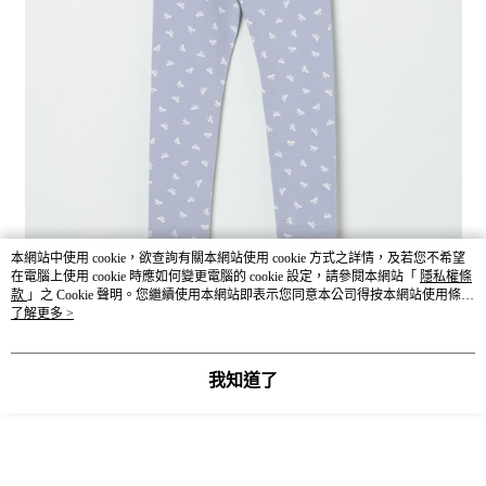
本網站中使用 cookie，欲查詢有關本網站使用 cookie 方式之詳情，及若您不希望
在電腦上使用 cookie 時應如何變更電腦的 cookie 設定，請參閱本網站「
隱私權條
款
」之 Cookie 聲明。您繼續使用本網站即表示您同意本公司得按本網站使用條款
之 Cookie 聲明使用 cookie。
了解更多 >
我知道了