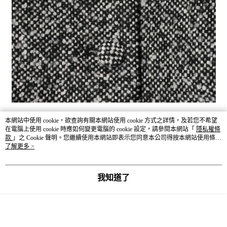
本網站中使用 cookie，欲查詢有關本網站使用 cookie 方式之詳情，及若您不希望
在電腦上使用 cookie 時應如何變更電腦的 cookie 設定，請參閱本網站「
隱私權條
款
」之 Cookie 聲明。您繼續使用本網站即表示您同意本公司得按本網站使用條款
之 Cookie 聲明使用 cookie。
了解更多 >
我知道了