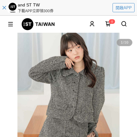
and ST TW
開啟APP
下載APP立即領300券
0
1
/
10