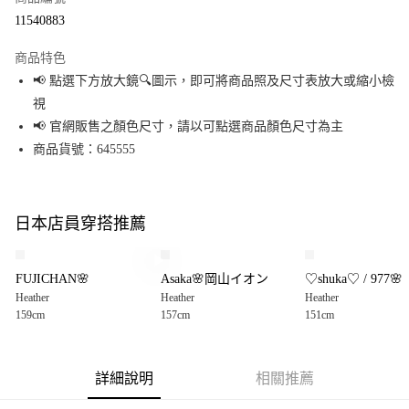
超商取貨付款
11540883
LINE Pay
商品特色
Apple Pay
📢 點選下方放大鏡🔍圖示，即可將商品照及尺寸表放大或縮小檢
視
街口支付
📢 官網販售之顏色尺寸，請以可點選商品顏色尺寸為主
悠遊付
商品貨號：645555
Google Pay
全盈+PAY
日本店員穿搭推薦
大哥付你分期
相關說明
FUJICHAN🌸
Asaka🌸岡山イオン
♡shuka♡ / 977🌸
【大哥付你分期使用說明】
Heather
Heather
Heather
AFTEE先享後付
1.本服務由台灣大哥大提供，台灣大哥大用戶可立即使用無須另外申請。
159cm
157cm
151cm
2.付款方式選擇「大哥付你分期」，訂單成立後會自動跳轉到大哥付的交易
相關說明
流程，驗證手機門號後，選擇欲分期的期數、繳款截止日，確認付款後即完
【關於「AFTEE先享後付」】
成交易。
AFTEE先享後付是「在收到商品之後才付款」的支付方式。 讓您購物簡單便
運送方式
3.實際核准額度、可分期數及費用金額請依後續交易確認頁面所載為準。
利好安心！
詳細說明
相關推薦
4.訂單成立30分鐘內，如未前往確認交易或遇審核未通過，訂單將自動取
１．簡單：不需註冊會員、不需綁卡、不需儲值。
全家 取貨付款
消。如遇「轉專審核」未通過狀況，表示未達大哥付你分期系統評分，恕無