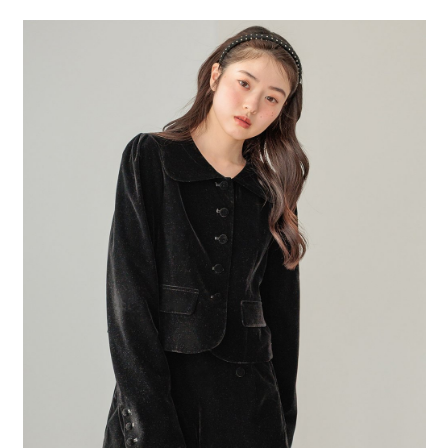
２．便利：只要手機號碼，簡訊認證，即可結帳。
法說明評估內容。
每筆NT$80，滿NT$1,500(含以上)免運費
３．安心：先確認商品／服務後，再付款。
【繳款方式說明】
1.分期款項不併入電信帳單，「大哥付你分期」於每月結算日後寄送繳費提
付款後 全家取貨
【「AFTEE先享後付」結帳流程】
醒簡訊。
１．於結帳方式選擇「AFTEE先享後付」後，將跳轉至「AFTEE先享後付」
每筆NT$80，滿NT$1,500(含以上)免運費
2.透過簡訊連結打開帳單後，可選擇「超商條碼／台灣大直營門市／銀行轉
結帳頁面，進行簡訊認證並確認金額後，即可完成結帳。
帳／街口支付／iPASS MONEY」等通路繳費。
２．訂單成立數日內，您將收到繳費通知簡訊。
7-11 取貨付款
３．收到繳費通知簡訊後14天內，點擊此簡訊中的連結，可透過四大超商／
【注意事項】
每筆NT$80，滿NT$1,500(含以上)免運費
ATM／網路銀行／等多元方式進行付款，方視為交易完成。
1.本服務係由「台灣大哥大股份有限公司」（以下簡稱本公司）所提供，讓
※ 請注意：結帳手續完成當下不需立刻繳費，但若您需要取消訂單，請聯絡
用戶於交易時，得透過本服務購買商品或服務，並由商店將買賣／分期付款
付款後 7-11取貨
購買商品的店家。未經商家同意取消之訂單仍視為有效，需透過AFTEE先享
買賣價金債權讓與本公司後，依約使用本公司帳單繳交帳款。
後付繳納相關費用。
每筆NT$80，滿NT$1,500(含以上)免運費
2.基於同意付款使用「大哥付你分期」之契約關係目的，商店將以您的個人
※ 交易是否成功請以「AFTEE先享後付 」之結帳頁面顯示為準，若有關於
資料（包含姓名、電話或地址）提供予台灣大哥大進項蒐集、處理及利用，
是否繳費成功／繳費後需取消欲退款等相關疑問，請聯繫「AFTEE先享後付
宅配
由本公司與您本人進行分期帳單所需資料之確認、核對及更正。
客戶支援中心」
https://netprotections.freshdesk.com/support/home
3.完整用戶服務條款，請詳閱以下連結：
https://oppay.tw/userRule
每筆NT$80，滿NT$1,500(含以上)免運費
【注意事項】
１．透過由恩沛科技股份有限公司提供之「AFTEE先享後付」服務完成之交
易，需依本服務之必要範圍內提供個人資料，並將交易相關給付款項請求債
權轉讓予恩沛科技股份有限公司。
２．關於個人資料處理事宜，請瀏覽以下網址：
https://aftee.tw/terms/#terms3
３．未成年的使用者請事先徵得法定代理人或監護人之同意方可使用
「AFTEE先享後付」，若未經同意申辦者引起之損失，本公司不負相關責
任。
４．使用「AFTEE先享後付」時，將依據個別帳號之用戶狀況，依本公司即