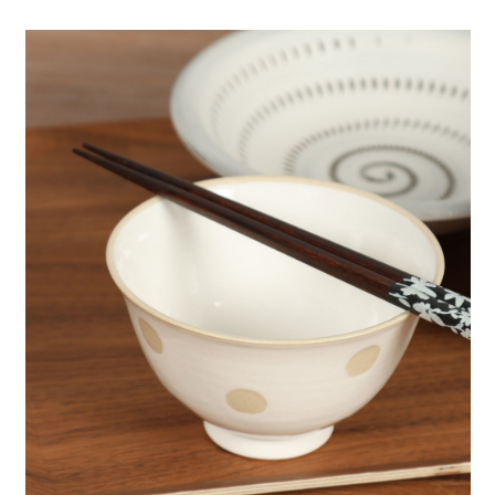
4.訂單成立30分鐘內，如未前往確認交易或遇審核未通過，訂單將自動取
１．簡單：不需註冊會員、不需綁卡、不需儲值。
全家 取貨付款
消。如遇「轉專審核」未通過狀況，表示未達大哥付你分期系統評分，恕無
２．便利：只要手機號碼，簡訊認證，即可結帳。
法說明評估內容。
每筆NT$80，滿NT$888(含以上)免運費
３．安心：先確認商品／服務後，再付款。
【繳款方式說明】
1.分期款項不併入電信帳單，「大哥付你分期」於每月結算日後寄送繳費提
付款後 全家取貨
【「AFTEE先享後付」結帳流程】
醒簡訊。
１．於結帳方式選擇「AFTEE先享後付」後，將跳轉至「AFTEE先享後付」
每筆NT$80，滿NT$888(含以上)免運費
2.透過簡訊連結打開帳單後，可選擇「超商條碼／台灣大直營門市／銀行轉
結帳頁面，進行簡訊認證並確認金額後，即可完成結帳。
帳／街口支付／iPASS MONEY」等通路繳費。
２．訂單成立數日內，您將收到繳費通知簡訊。
7-11 取貨付款
３．收到繳費通知簡訊後14天內，點擊此簡訊中的連結，可透過四大超商／
【注意事項】
每筆NT$80，滿NT$1,500(含以上)免運費
ATM／網路銀行／等多元方式進行付款，方視為交易完成。
1.本服務係由「台灣大哥大股份有限公司」（以下簡稱本公司）所提供，讓
※ 請注意：結帳手續完成當下不需立刻繳費，但若您需要取消訂單，請聯絡
用戶於交易時，得透過本服務購買商品或服務，並由商店將買賣／分期付款
付款後 7-11取貨
購買商品的店家。未經商家同意取消之訂單仍視為有效，需透過AFTEE先享
買賣價金債權讓與本公司後，依約使用本公司帳單繳交帳款。
後付繳納相關費用。
每筆NT$80，滿NT$1,500(含以上)免運費
2.基於同意付款使用「大哥付你分期」之契約關係目的，商店將以您的個人
※ 交易是否成功請以「AFTEE先享後付 」之結帳頁面顯示為準，若有關於
資料（包含姓名、電話或地址）提供予台灣大哥大進項蒐集、處理及利用，
是否繳費成功／繳費後需取消欲退款等相關疑問，請聯繫「AFTEE先享後付
宅配
由本公司與您本人進行分期帳單所需資料之確認、核對及更正。
客戶支援中心」
https://netprotections.freshdesk.com/support/home
3.完整用戶服務條款，請詳閱以下連結：
https://oppay.tw/userRule
每筆NT$80，滿NT$1,500(含以上)免運費
【注意事項】
１．透過由恩沛科技股份有限公司提供之「AFTEE先享後付」服務完成之交
易，需依本服務之必要範圍內提供個人資料，並將交易相關給付款項請求債
權轉讓予恩沛科技股份有限公司。
２．關於個人資料處理事宜，請瀏覽以下網址：
https://aftee.tw/terms/#terms3
３．未成年的使用者請事先徵得法定代理人或監護人之同意方可使用
「AFTEE先享後付」，若未經同意申辦者引起之損失，本公司不負相關責
任。