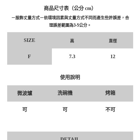
商品尺寸表（公分 cm）
－服飾丈量方式－依環境因素與丈量方式不同而產生些許誤差，合
理誤差範圍為3-5公分。
SIZE
高
直徑
F
7.3
12
使用說明
洗碗機
烤箱
微波爐
可
可
不可
DETAIL