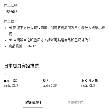
商品編號
超商取貨付款
11536668
LINE Pay
商品特色
Apple Pay
📢 點選下方放大鏡🔍圖示，即可將商品照及尺寸表放大或縮小檢
視
街口支付
📢 官網販售之顏色尺寸，請以可點選商品顏色尺寸為主
悠遊付
商品貨號：576212
Google Pay
全盈+PAY
日本店員穿搭推薦
大哥付你分期
相關說明
nao__122
ゆん
おくら太郎
【大哥付你分期使用說明】
studio CLIP
studio CLIP
studio CLIP
AFTEE先享後付
1.本服務由台灣大哥大提供，台灣大哥大用戶可立即使用無須另外申請。
2.付款方式選擇「大哥付你分期」，訂單成立後會自動跳轉到大哥付的交易
相關說明
流程，驗證手機門號後，選擇欲分期的期數、繳款截止日，確認付款後即完
【關於「AFTEE先享後付」】
成交易。
詳細說明
相關推薦
AFTEE先享後付是「在收到商品之後才付款」的支付方式。 讓您購物簡單便
運送方式
3.實際核准額度、可分期數及費用金額請依後續交易確認頁面所載為準。
利好安心！