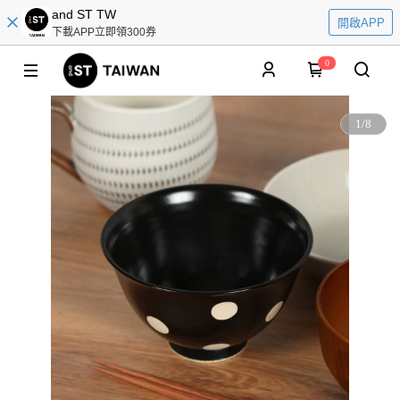
and ST TW
開啟APP
下載APP立即領300券
0
1
/
8