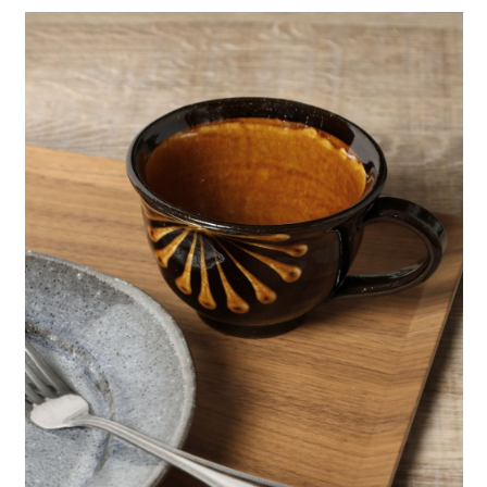
全家 取貨付款
消。如遇「轉專審核」未通過狀況，表示未達大哥付你分期系統評分，恕無
２．便利：只要手機號碼，簡訊認證，即可結帳。
法說明評估內容。
每筆NT$80，滿NT$888(含以上)免運費
３．安心：先確認商品／服務後，再付款。
【繳款方式說明】
1.分期款項不併入電信帳單，「大哥付你分期」於每月結算日後寄送繳費提
付款後 全家取貨
【「AFTEE先享後付」結帳流程】
醒簡訊。
１．於結帳方式選擇「AFTEE先享後付」後，將跳轉至「AFTEE先享後付」
每筆NT$80，滿NT$888(含以上)免運費
2.透過簡訊連結打開帳單後，可選擇「超商條碼／台灣大直營門市／銀行轉
結帳頁面，進行簡訊認證並確認金額後，即可完成結帳。
帳／街口支付／iPASS MONEY」等通路繳費。
２．訂單成立數日內，您將收到繳費通知簡訊。
7-11 取貨付款
３．收到繳費通知簡訊後14天內，點擊此簡訊中的連結，可透過四大超商／
【注意事項】
每筆NT$80，滿NT$1,500(含以上)免運費
ATM／網路銀行／等多元方式進行付款，方視為交易完成。
1.本服務係由「台灣大哥大股份有限公司」（以下簡稱本公司）所提供，讓
※ 請注意：結帳手續完成當下不需立刻繳費，但若您需要取消訂單，請聯絡
用戶於交易時，得透過本服務購買商品或服務，並由商店將買賣／分期付款
付款後 7-11取貨
購買商品的店家。未經商家同意取消之訂單仍視為有效，需透過AFTEE先享
買賣價金債權讓與本公司後，依約使用本公司帳單繳交帳款。
後付繳納相關費用。
每筆NT$80，滿NT$1,500(含以上)免運費
2.基於同意付款使用「大哥付你分期」之契約關係目的，商店將以您的個人
※ 交易是否成功請以「AFTEE先享後付 」之結帳頁面顯示為準，若有關於
資料（包含姓名、電話或地址）提供予台灣大哥大進項蒐集、處理及利用，
是否繳費成功／繳費後需取消欲退款等相關疑問，請聯繫「AFTEE先享後付
宅配
由本公司與您本人進行分期帳單所需資料之確認、核對及更正。
客戶支援中心」
https://netprotections.freshdesk.com/support/home
3.完整用戶服務條款，請詳閱以下連結：
https://oppay.tw/userRule
每筆NT$80，滿NT$1,500(含以上)免運費
【注意事項】
１．透過由恩沛科技股份有限公司提供之「AFTEE先享後付」服務完成之交
易，需依本服務之必要範圍內提供個人資料，並將交易相關給付款項請求債
權轉讓予恩沛科技股份有限公司。
２．關於個人資料處理事宜，請瀏覽以下網址：
https://aftee.tw/terms/#terms3
３．未成年的使用者請事先徵得法定代理人或監護人之同意方可使用
「AFTEE先享後付」，若未經同意申辦者引起之損失，本公司不負相關責
任。
４．使用「AFTEE先享後付」時，將依據個別帳號之用戶狀況，依本公司即