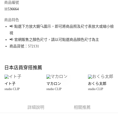
商品編號
超商取貨付款
11536664
LINE Pay
商品特色
Apple Pay
📢 點選下方放大鏡🔍圖示，即可將商品照及尺寸表放大或縮小檢
視
街口支付
📢 官網販售之顏色尺寸，請以可點選商品顏色尺寸為主
悠遊付
商品貨號：572131
Google Pay
全盈+PAY
日本店員穿搭推薦
大哥付你分期
相關說明
イト子
マカロン
おくら太郎
【大哥付你分期使用說明】
studio CLIP
studio CLIP
studio CLIP
AFTEE先享後付
1.本服務由台灣大哥大提供，台灣大哥大用戶可立即使用無須另外申請。
2.付款方式選擇「大哥付你分期」，訂單成立後會自動跳轉到大哥付的交易
相關說明
流程，驗證手機門號後，選擇欲分期的期數、繳款截止日，確認付款後即完
【關於「AFTEE先享後付」】
成交易。
詳細說明
相關推薦
AFTEE先享後付是「在收到商品之後才付款」的支付方式。 讓您購物簡單便
運送方式
3.實際核准額度、可分期數及費用金額請依後續交易確認頁面所載為準。
利好安心！
4.訂單成立30分鐘內，如未前往確認交易或遇審核未通過，訂單將自動取
１．簡單：不需註冊會員、不需綁卡、不需儲值。