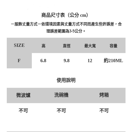
商品尺寸表（公分 cm）
－服飾丈量方式－依環境因素與丈量方式不同而產生些許誤差，合
理誤差範圍為3-5公分。
SIZE
高
直徑
最大寬
容量
F
6.8
9.8
12
約210ML
使用說明
洗碗機
烤箱
微波爐
不可
不可
不可