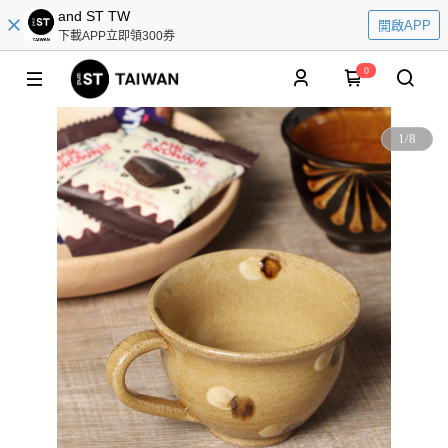
and ST TW
開啟APP
下載APP立即領300券
0
1
/
8