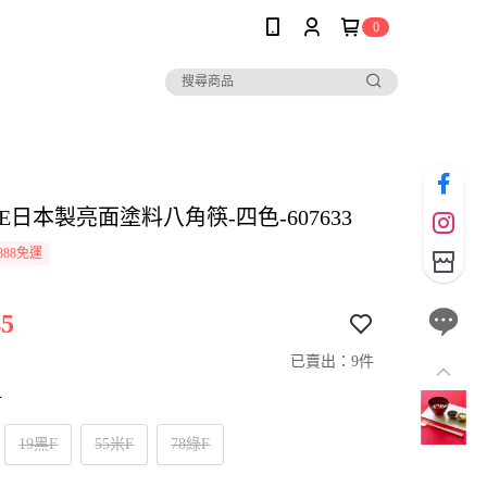
0
LE日本製亮面塗料八角筷-四色-607633
888免運
5
已賣出：9件
寸
19黑F
55米F
78綠F