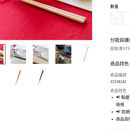
數量
付款與運
超取滿NT$
商品特色
付款方式
信用卡一
商品編號
11534242
超商取貨
商品特色
LINE Pay
📢 
檢視
Apple Pay
📢 
街口支付
商品貨號
悠遊付