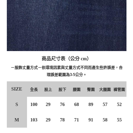
商品尺寸表（公分 cm）
－服飾丈量方式－依環境因素與丈量方式不同而產生些許誤差，合
理誤差範圍為3-5公分。
SIZE
股上
股下
腰圍
臀圍
大腿圍
褲管圍
全長
S
100
29
76
68
89
57
52
M
103
29
78
71
91
58
55