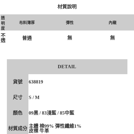
材質說明
透
布料薄厚
彈性
內襯
明
度
不
無
無
普通
透
DETAIL
貨號
638819
尺寸
S / M
顏色
09黑 / 83淺藍 / 85中藍
主體 棉99% 彈性纖維1%
材質成分
皮標 牛革