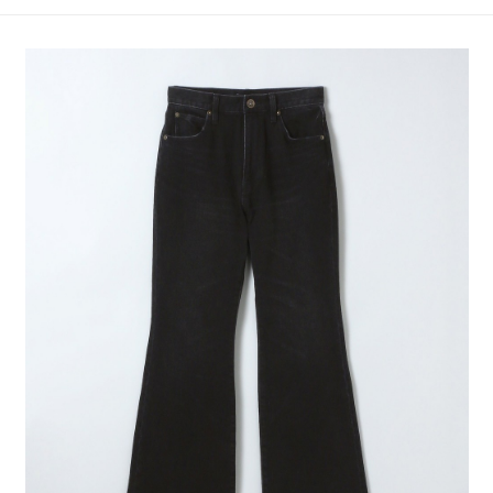
4.訂單成立30分鐘內，如未前往確認交易或遇審核未通過，訂單將自動取
１．簡單：不需註冊會員、不需綁卡、不需儲值。
全家 取貨付款
消。如遇「轉專審核」未通過狀況，表示未達大哥付你分期系統評分，恕無
２．便利：只要手機號碼，簡訊認證，即可結帳。
法說明評估內容。
每筆NT$80，滿NT$1,500(含以上)免運費
３．安心：先確認商品／服務後，再付款。
【繳款方式說明】
1.分期款項不併入電信帳單，「大哥付你分期」於每月結算日後寄送繳費提
付款後 全家取貨
【「AFTEE先享後付」結帳流程】
醒簡訊。
１．於結帳方式選擇「AFTEE先享後付」後，將跳轉至「AFTEE先享後付」
每筆NT$80，滿NT$1,500(含以上)免運費
2.透過簡訊連結打開帳單後，可選擇「超商條碼／台灣大直營門市／銀行轉
結帳頁面，進行簡訊認證並確認金額後，即可完成結帳。
帳／街口支付／iPASS MONEY」等通路繳費。
２．訂單成立數日內，您將收到繳費通知簡訊。
7-11 取貨付款
３．收到繳費通知簡訊後14天內，點擊此簡訊中的連結，可透過四大超商／
【注意事項】
每筆NT$80，滿NT$1,500(含以上)免運費
ATM／網路銀行／等多元方式進行付款，方視為交易完成。
1.本服務係由「台灣大哥大股份有限公司」（以下簡稱本公司）所提供，讓
※ 請注意：結帳手續完成當下不需立刻繳費，但若您需要取消訂單，請聯絡
用戶於交易時，得透過本服務購買商品或服務，並由商店將買賣／分期付款
付款後 7-11取貨
購買商品的店家。未經商家同意取消之訂單仍視為有效，需透過AFTEE先享
買賣價金債權讓與本公司後，依約使用本公司帳單繳交帳款。
後付繳納相關費用。
每筆NT$80，滿NT$1,500(含以上)免運費
2.基於同意付款使用「大哥付你分期」之契約關係目的，商店將以您的個人
※ 交易是否成功請以「AFTEE先享後付 」之結帳頁面顯示為準，若有關於
資料（包含姓名、電話或地址）提供予台灣大哥大進項蒐集、處理及利用，
是否繳費成功／繳費後需取消欲退款等相關疑問，請聯繫「AFTEE先享後付
宅配
由本公司與您本人進行分期帳單所需資料之確認、核對及更正。
客戶支援中心」
https://netprotections.freshdesk.com/support/home
3.完整用戶服務條款，請詳閱以下連結：
https://oppay.tw/userRule
每筆NT$80，滿NT$1,500(含以上)免運費
【注意事項】
１．透過由恩沛科技股份有限公司提供之「AFTEE先享後付」服務完成之交
易，需依本服務之必要範圍內提供個人資料，並將交易相關給付款項請求債
權轉讓予恩沛科技股份有限公司。
２．關於個人資料處理事宜，請瀏覽以下網址：
https://aftee.tw/terms/#terms3
３．未成年的使用者請事先徵得法定代理人或監護人之同意方可使用
「AFTEE先享後付」，若未經同意申辦者引起之損失，本公司不負相關責
任。