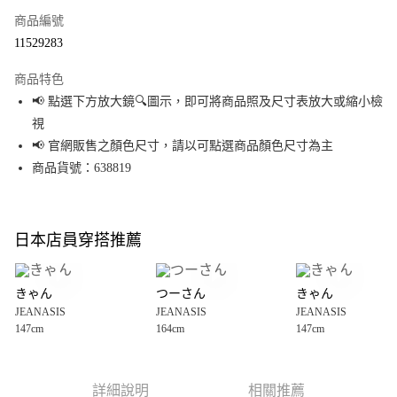
商品編號
超商取貨付款
11529283
LINE Pay
商品特色
Apple Pay
📢 點選下方放大鏡🔍圖示，即可將商品照及尺寸表放大或縮小檢
視
街口支付
📢 官網販售之顏色尺寸，請以可點選商品顏色尺寸為主
悠遊付
商品貨號：638819
Google Pay
全盈+PAY
日本店員穿搭推薦
大哥付你分期
相關說明
きゃん
つーさん
きゃん
【大哥付你分期使用說明】
JEANASIS
JEANASIS
JEANASIS
AFTEE先享後付
1.本服務由台灣大哥大提供，台灣大哥大用戶可立即使用無須另外申請。
147cm
164cm
147cm
2.付款方式選擇「大哥付你分期」，訂單成立後會自動跳轉到大哥付的交易
相關說明
流程，驗證手機門號後，選擇欲分期的期數、繳款截止日，確認付款後即完
【關於「AFTEE先享後付」】
成交易。
AFTEE先享後付是「在收到商品之後才付款」的支付方式。 讓您購物簡單便
運送方式
3.實際核准額度、可分期數及費用金額請依後續交易確認頁面所載為準。
利好安心！
詳細說明
相關推薦