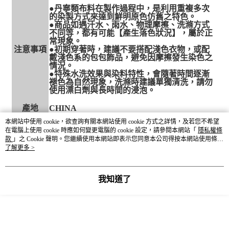
●丹寧類布料在製作過程中，是利用重複多次
的染製方式來達到鮮明原色仿舊之特色。
●商品如遇汗水、雨水、物理摩擦、洗滌方式
不同等，都有可能【產生落色狀況】，屬於正
常現象。
注意事項
●初期穿著時，建議不要搭配淺色衣物，或配
戴淺色系的包包飾品，避免因摩擦發生染色之
情況。
●特殊水洗效果與染料特性，會隨著時間逐漸
褪色為自然現象，洗滌時建議單獨清洗，請勿
使用漂白劑與長時間的浸泡。
產地
CHINA
本網站中使用 cookie，欲查詢有關本網站使用 cookie 方式之詳情，及若您不希望
在電腦上使用 cookie 時應如何變更電腦的 cookie 設定，請參閱本網站「
隱私權條
款
」之 Cookie 聲明。您繼續使用本網站即表示您同意本公司得按本網站使用條款
之 Cookie 聲明使用 cookie。
了解更多 >
我知道了