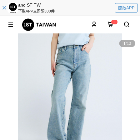
and ST TW
開啟APP
下載APP立即領300券
0
1
/
13