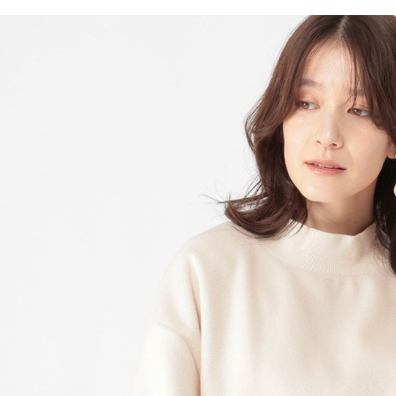
／ATM／
1.本服務
※ 請注意
每筆NT$8
用戶於交
絡購買商品
款買賣價
先享後付
付款後 7-
2.基於同
※ 交易是
每筆NT$8
資料（包
是否繳費成
用，由本
付客戶支
宅配
3.完整用
【注意事
每筆NT$8
１．透過由
交易，需
求債權轉
２．關於
３．未成
「AFTE
任。
４．使用「
即時審查
結果請求
５．嚴禁
形，恩沛
動。