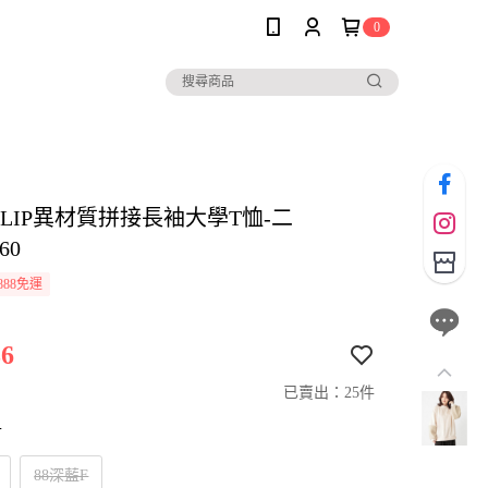
0
io CLIP異材質拼接長袖大學T恤-二
60
888免運
6
已賣出：25件
寸
88深藍F