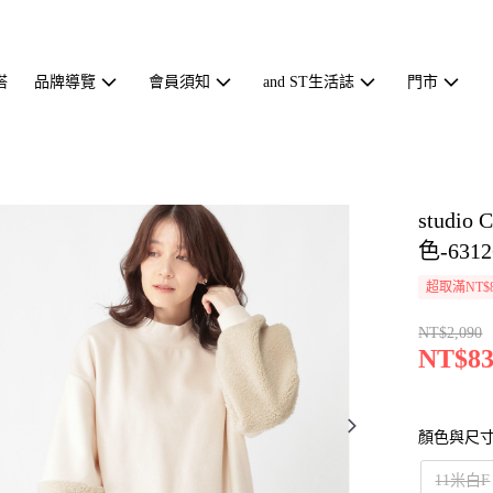
搭
品牌導覽
會員須知
and ST生活誌
門市
stud
色-6312
超取滿NT$
NT$2,090
NT$83
顏色與尺
11米白F