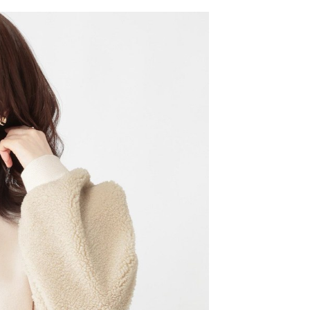
網路銀行／等多元方式進行付款，方視為交易完成。
係由「台灣大哥大股份有限公司」（以下簡稱本公司）所提供，讓
：結帳手續完成當下不需立刻繳費，但若您需要取消訂單，請聯
0，滿NT$1,500(含以上)免運費
易時，得透過本服務購買商品或服務，並由商店將買賣／分期付
的店家。未經商家同意取消之訂單仍視為有效，需透過AFTEE
金債權讓與本公司後，依約使用本公司帳單繳交帳款。
繳納相關費用。
11取貨
意付款使用「大哥付你分期」之契約關係目的，商店將以您的個人
否成功請以「AFTEE先享後付 」之結帳頁面顯示為準，若有關於
0，滿NT$1,500(含以上)免運費
含姓名、電話或地址）提供予台灣大哥大進項蒐集、處理及利
功／繳費後需取消欲退款等相關疑問，請聯繫「AFTEE先享後
公司與您本人進行分期帳單所需資料之確認、核對及更正。
援中心」
https://netprotections.freshdesk.com/support/home
戶服務條款，請詳閱以下連結：
https://oppay.tw/userRule
項】
0，滿NT$1,500(含以上)免運費
恩沛科技股份有限公司提供之「AFTEE先享後付」服務完成之
依本服務之必要範圍內提供個人資料，並將交易相關給付款項請
讓予恩沛科技股份有限公司。
個人資料處理事宜，請瀏覽以下網址：
https://aftee.tw/terms/#terms3
年的使用者請事先徵得法定代理人或監護人之同意方可使用
E先享後付」，若未經同意申辦者引起之損失，本公司不負相關責
AFTEE先享後付」時，將依據個別帳號之用戶狀況，依本公司
核予不同之上限額度；若仍有額度不足之情形，本公司將視審查
用戶進行身份認證。
一人註冊多個帳號或使用他人資訊註冊。若發現惡意使用之情
科技股份有限公司將有權停止該用戶之使用額度並採取法律行