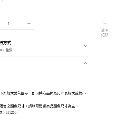
清除
紀錄
送方式
888免運
次付款
付款
點選下方放大鏡🔍圖示，即可將商品照及尺寸表放大或縮小
官網販售之顏色尺寸，請以可點選商品顏色尺寸為主
：631260