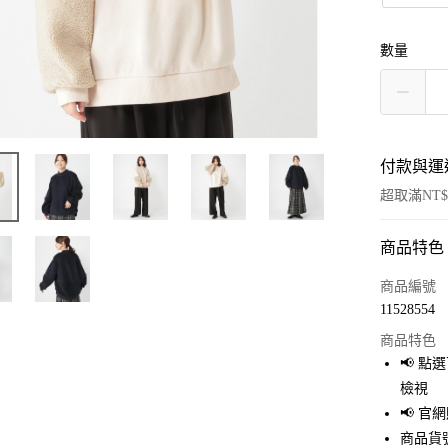
數量
付款與運
超取滿NT$
商品特色
付款方式
信用卡一
商品編號
11528554
超商取貨
商品特色
LINE Pay
📢 
檢視
Apple Pay
📢 
街口支付
商品貨號