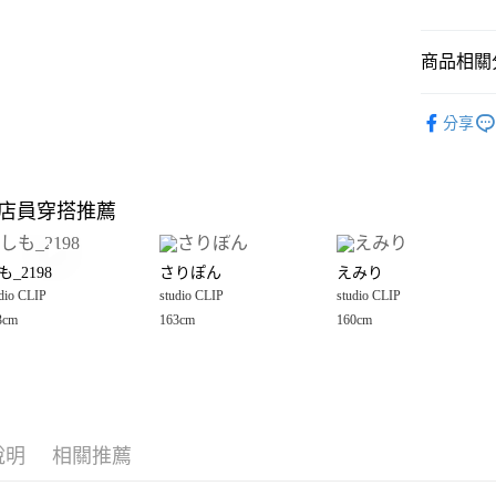
悠遊付
商品相關分
Google Pay
全盈+PAY
OUTLET
分享
studio CLI
大哥付你
相關說明
🈹 夏季 SU
【大哥付
店員穿搭推薦
AFTEE先
1.本服務
女裝
上
2.付款方
相關說明
studio CLI
流程，驗
【關於「A
も_2198
さりぽん
えみり
完成交易
AFTEE
studio CLI
3.實際核
dio CLIP
studio CLIP
studio CLIP
便利好安
運送方式
4.訂單成
１．簡單
3cm
163cm
160cm
消。如遇
２．便利
全家 取貨
無法說明
３．安心
【繳款方
每筆NT$8
1.分期款
【「AFT
醒簡訊。
付款後 全
１．於結帳
2.透過簡
付」結帳
每筆NT$8
帳／街口支付
說明
相關推薦
２．訂單
３．收到繳
7-11 取貨
【注意事