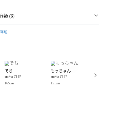
類 (6)
女裝
客服
P
💛 OUTLET SALE 出清 💛
分期
MMER SALE ↘️
studio CLIP
你分期使用說明】
享後付
由台灣大哥大提供，台灣大哥大用戶可立即使用無須另外申請。
衣
T恤
式選擇「大哥付你分期」，訂單成立後會自動跳轉到大哥付的交易
P
女裝
上衣
T恤
證手機門號後，選擇欲分期的期數、繳款截止日，確認付款後即
FTEE先享後付」】
。
でち
もっちゃん
Rie/福山ポート
先享後付是「在收到商品之後才付款」的支付方式。 讓您購物簡單
P
🈹 LAST SALE 最低4折起 ↘️
准額度、可分期數及費用金額請依後續交易確認頁面所載為準。
studio CLIP
studio CLIP
studio CLIP
心！
立30分鐘內，如未前往確認交易或遇審核未通過，訂單將自動取
：不需註冊會員、不需綁卡、不需儲值。
165cm
151cm
168cm
「轉專審核」未通過狀況，表示未達大哥付你分期系統評分，恕
：只要手機號碼，簡訊認證，即可結帳。
付款
評估內容。
：先確認商品／服務後，再付款。
式說明】
0，滿NT$888(含以上)免運費
項不併入電信帳單，「大哥付你分期」於每月結算日後寄送繳費提
EE先享後付」結帳流程】
家取貨
方式選擇「AFTEE先享後付」後，將跳轉至「AFTEE先享後
訊連結打開帳單後，可選擇「超商條碼／台灣大直營門市／銀行轉
頁面，進行簡訊認證並確認金額後，即可完成結帳。
0，滿NT$888(含以上)免運費
／iPASS MONEY」等通路繳費。
成立數日內，您將收到繳費通知簡訊。
費通知簡訊後14天內，點擊此簡訊中的連結，可透過四大超商
付款
項】