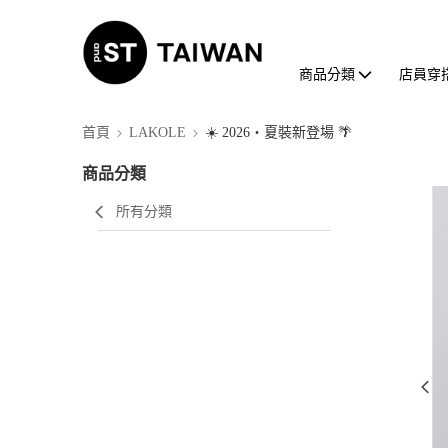
商品分類
店員穿
首頁
LAKOLE
☀️ 2026・夏裝新登場 🌴
商品分類
所有分類