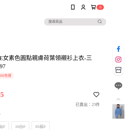
0
OLE女素色圓點親膚荷葉領襯衫上衣-三
97
888免運
5
已賣出：23件
寸
點F
10白F
85藍F