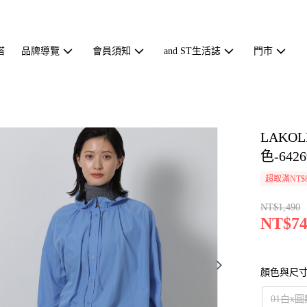
搭
品牌導覽
會員須知
and ST生活誌
門市
LAK
色-6426
超取滿NT$
NT$1,490
NT$74
顏色與尺
01白x圓