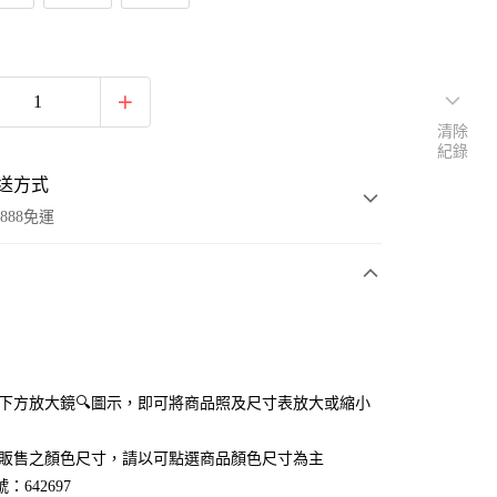
清除
紀錄
送方式
888免運
次付款
付款
點選下方放大鏡🔍圖示，即可將商品照及尺寸表放大或縮小
官網販售之顏色尺寸，請以可點選商品顏色尺寸為主
：642697