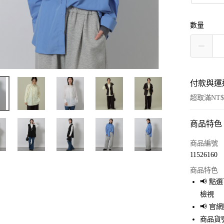
數量
付款與運
超取滿NT$
商品特色
付款方式
信用卡一
商品編號
11526160
超商取貨
商品特色
LINE Pay
📢 
檢視
Apple Pay
📢 
街口支付
商品貨號