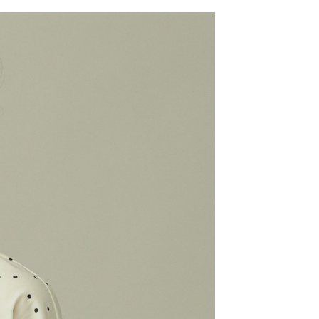
網路銀行／等多元方式進行付款，方視為交易完成。
係由「台灣大哥大股份有限公司」（以下簡稱本公司）所提供，讓
：結帳手續完成當下不需立刻繳費，但若您需要取消訂單，請聯
0，滿NT$1,500(含以上)免運費
易時，得透過本服務購買商品或服務，並由商店將買賣／分期付
的店家。未經商家同意取消之訂單仍視為有效，需透過AFTEE
金債權讓與本公司後，依約使用本公司帳單繳交帳款。
繳納相關費用。
11取貨
意付款使用「大哥付你分期」之契約關係目的，商店將以您的個人
否成功請以「AFTEE先享後付 」之結帳頁面顯示為準，若有關於
0，滿NT$1,500(含以上)免運費
含姓名、電話或地址）提供予台灣大哥大進項蒐集、處理及利
功／繳費後需取消欲退款等相關疑問，請聯繫「AFTEE先享後
公司與您本人進行分期帳單所需資料之確認、核對及更正。
援中心」
https://netprotections.freshdesk.com/support/home
戶服務條款，請詳閱以下連結：
https://oppay.tw/userRule
項】
0，滿NT$1,500(含以上)免運費
恩沛科技股份有限公司提供之「AFTEE先享後付」服務完成之
依本服務之必要範圍內提供個人資料，並將交易相關給付款項請
讓予恩沛科技股份有限公司。
個人資料處理事宜，請瀏覽以下網址：
https://aftee.tw/terms/#terms3
年的使用者請事先徵得法定代理人或監護人之同意方可使用
E先享後付」，若未經同意申辦者引起之損失，本公司不負相關責
AFTEE先享後付」時，將依據個別帳號之用戶狀況，依本公司
核予不同之上限額度；若仍有額度不足之情形，本公司將視審查
用戶進行身份認證。
一人註冊多個帳號或使用他人資訊註冊。若發現惡意使用之情
科技股份有限公司將有權停止該用戶之使用額度並採取法律行