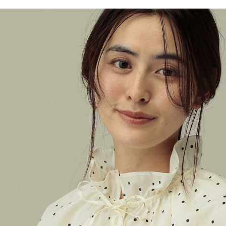
／ATM／
1.本服務
※ 請注意
每筆NT$8
用戶於交
絡購買商品
款買賣價
先享後付
付款後 7-
2.基於同
※ 交易是
每筆NT$8
資料（包
是否繳費成
用，由本
付客戶支
宅配
3.完整用
【注意事
每筆NT$8
１．透過由
交易，需
求債權轉
２．關於
３．未成
「AFTE
任。
４．使用「
即時審查
結果請求
５．嚴禁
形，恩沛
動。