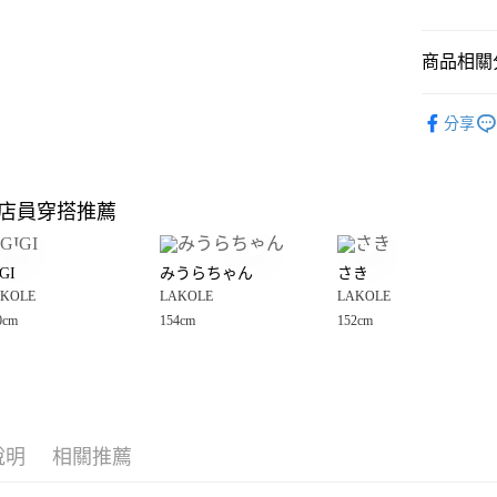
悠遊付
商品相關分
Google Pay
全盈+PAY
LAKOLE
分享
OUTLET
大哥付你
相關說明
女裝
上
【大哥付
店員穿搭推薦
AFTEE先
1.本服務
LAKOLE
2.付款方
相關說明
LAKOLE
流程，驗
【關於「A
GI
みうらちゃん
さき
完成交易
AFTEE
☀️ 2026
3.實際核
KOLE
LAKOLE
LAKOLE
便利好安
運送方式
4.訂單成
１．簡單
0cm
154cm
152cm
LAKOLE
消。如遇
２．便利
全家 取貨
無法說明
３．安心
🈹 夏季 SU
【繳款方
每筆NT$8
1.分期款
LAKOLE
【「AFT
醒簡訊。
付款後 全
１．於結帳
2.透過簡
LAKOLE
付」結帳
每筆NT$8
帳／街口支付
說明
相關推薦
２．訂單
３．收到繳
7-11 取貨
【注意事