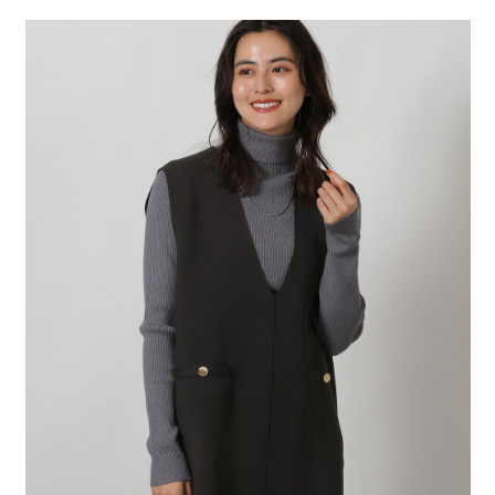
２．便利：只要手機號碼，簡訊認證，即可結帳。
法說明評估內容。
每筆NT$80，滿NT$888(含以上)免運費
３．安心：先確認商品／服務後，再付款。
【繳款方式說明】
1.分期款項不併入電信帳單，「大哥付你分期」於每月結算日後寄送繳費提
付款後 全家取貨
【「AFTEE先享後付」結帳流程】
醒簡訊。
１．於結帳方式選擇「AFTEE先享後付」後，將跳轉至「AFTEE先享後付」
每筆NT$80，滿NT$888(含以上)免運費
2.透過簡訊連結打開帳單後，可選擇「超商條碼／台灣大直營門市／銀行轉
結帳頁面，進行簡訊認證並確認金額後，即可完成結帳。
帳／街口支付／iPASS MONEY」等通路繳費。
２．訂單成立數日內，您將收到繳費通知簡訊。
7-11 取貨付款
３．收到繳費通知簡訊後14天內，點擊此簡訊中的連結，可透過四大超商／
【注意事項】
每筆NT$80，滿NT$1,500(含以上)免運費
ATM／網路銀行／等多元方式進行付款，方視為交易完成。
1.本服務係由「台灣大哥大股份有限公司」（以下簡稱本公司）所提供，讓
※ 請注意：結帳手續完成當下不需立刻繳費，但若您需要取消訂單，請聯絡
用戶於交易時，得透過本服務購買商品或服務，並由商店將買賣／分期付款
付款後 7-11取貨
購買商品的店家。未經商家同意取消之訂單仍視為有效，需透過AFTEE先享
買賣價金債權讓與本公司後，依約使用本公司帳單繳交帳款。
後付繳納相關費用。
每筆NT$80，滿NT$1,500(含以上)免運費
2.基於同意付款使用「大哥付你分期」之契約關係目的，商店將以您的個人
※ 交易是否成功請以「AFTEE先享後付 」之結帳頁面顯示為準，若有關於
資料（包含姓名、電話或地址）提供予台灣大哥大進項蒐集、處理及利用，
是否繳費成功／繳費後需取消欲退款等相關疑問，請聯繫「AFTEE先享後付
宅配
由本公司與您本人進行分期帳單所需資料之確認、核對及更正。
客戶支援中心」
https://netprotections.freshdesk.com/support/home
3.完整用戶服務條款，請詳閱以下連結：
https://oppay.tw/userRule
每筆NT$80，滿NT$1,500(含以上)免運費
【注意事項】
１．透過由恩沛科技股份有限公司提供之「AFTEE先享後付」服務完成之交
易，需依本服務之必要範圍內提供個人資料，並將交易相關給付款項請求債
權轉讓予恩沛科技股份有限公司。
２．關於個人資料處理事宜，請瀏覽以下網址：
https://aftee.tw/terms/#terms3
３．未成年的使用者請事先徵得法定代理人或監護人之同意方可使用
「AFTEE先享後付」，若未經同意申辦者引起之損失，本公司不負相關責
任。
４．使用「AFTEE先享後付」時，將依據個別帳號之用戶狀況，依本公司即