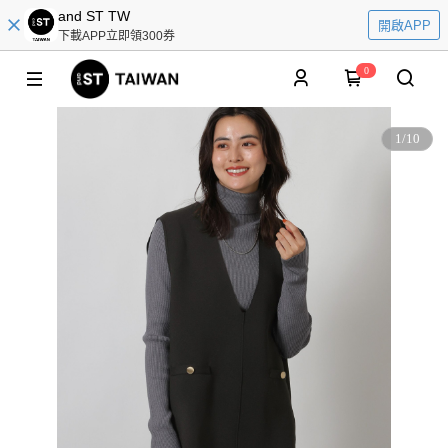
and ST TW
開啟APP
下載APP立即領300券
0
1
/
10