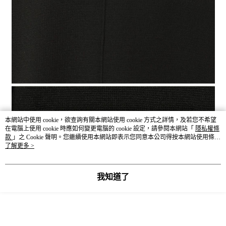
本網站中使用 cookie，欲查詢有關本網站使用 cookie 方式之詳情，及若您不希望
在電腦上使用 cookie 時應如何變更電腦的 cookie 設定，請參閱本網站「
隱私權條
款
」之 Cookie 聲明。您繼續使用本網站即表示您同意本公司得按本網站使用條款
之 Cookie 聲明使用 cookie。
了解更多 >
我知道了