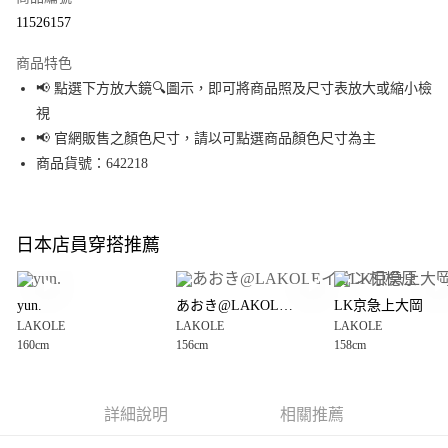
超商取貨付款
11526157
LINE Pay
商品特色
Apple Pay
📢 點選下方放大鏡🔍圖示，即可將商品照及尺寸表放大或縮小檢
視
街口支付
📢 官網販售之顏色尺寸，請以可點選商品顏色尺寸為主
悠遊付
商品貨號：642218
Google Pay
全盈+PAY
日本店員穿搭推薦
大哥付你分期
相關說明
yun.
あおき@LAKOLEイオン相模原
LK京急上大岡
【大哥付你分期使用說明】
LAKOLE
LAKOLE
LAKOLE
AFTEE先享後付
1.本服務由台灣大哥大提供，台灣大哥大用戶可立即使用無須另外申請。
160cm
156cm
158cm
2.付款方式選擇「大哥付你分期」，訂單成立後會自動跳轉到大哥付的交易
相關說明
流程，驗證手機門號後，選擇欲分期的期數、繳款截止日，確認付款後即完
【關於「AFTEE先享後付」】
成交易。
AFTEE先享後付是「在收到商品之後才付款」的支付方式。 讓您購物簡單便
運送方式
3.實際核准額度、可分期數及費用金額請依後續交易確認頁面所載為準。
利好安心！
詳細說明
相關推薦
4.訂單成立30分鐘內，如未前往確認交易或遇審核未通過，訂單將自動取
１．簡單：不需註冊會員、不需綁卡、不需儲值。
全家 取貨付款
消。如遇「轉專審核」未通過狀況，表示未達大哥付你分期系統評分，恕無