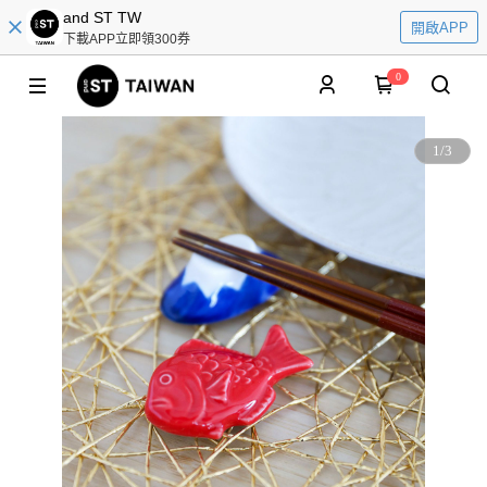
and ST TW
開啟APP
下載APP立即領300券
0
1
/
3