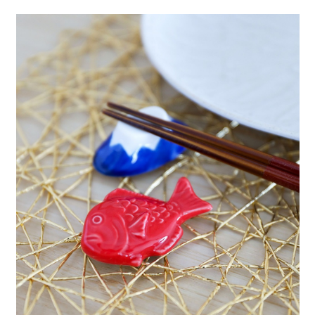
每筆NT$80，滿NT$888(含以上)免運費
３．安心：先確認商品／服務後，再付款。
【繳款方式說明】
1.分期款項不併入電信帳單，「大哥付你分期」於每月結算日後寄送繳費提
付款後 全家取貨
【「AFTEE先享後付」結帳流程】
醒簡訊。
１．於結帳方式選擇「AFTEE先享後付」後，將跳轉至「AFTEE先享後付」
每筆NT$80，滿NT$888(含以上)免運費
2.透過簡訊連結打開帳單後，可選擇「超商條碼／台灣大直營門市／銀行轉
結帳頁面，進行簡訊認證並確認金額後，即可完成結帳。
帳／街口支付／iPASS MONEY」等通路繳費。
２．訂單成立數日內，您將收到繳費通知簡訊。
7-11 取貨付款
３．收到繳費通知簡訊後14天內，點擊此簡訊中的連結，可透過四大超商／
【注意事項】
每筆NT$80，滿NT$1,500(含以上)免運費
ATM／網路銀行／等多元方式進行付款，方視為交易完成。
1.本服務係由「台灣大哥大股份有限公司」（以下簡稱本公司）所提供，讓
※ 請注意：結帳手續完成當下不需立刻繳費，但若您需要取消訂單，請聯絡
用戶於交易時，得透過本服務購買商品或服務，並由商店將買賣／分期付款
付款後 7-11取貨
購買商品的店家。未經商家同意取消之訂單仍視為有效，需透過AFTEE先享
買賣價金債權讓與本公司後，依約使用本公司帳單繳交帳款。
後付繳納相關費用。
每筆NT$80，滿NT$1,500(含以上)免運費
2.基於同意付款使用「大哥付你分期」之契約關係目的，商店將以您的個人
※ 交易是否成功請以「AFTEE先享後付 」之結帳頁面顯示為準，若有關於
資料（包含姓名、電話或地址）提供予台灣大哥大進項蒐集、處理及利用，
是否繳費成功／繳費後需取消欲退款等相關疑問，請聯繫「AFTEE先享後付
宅配
由本公司與您本人進行分期帳單所需資料之確認、核對及更正。
客戶支援中心」
https://netprotections.freshdesk.com/support/home
3.完整用戶服務條款，請詳閱以下連結：
https://oppay.tw/userRule
每筆NT$80，滿NT$1,500(含以上)免運費
【注意事項】
１．透過由恩沛科技股份有限公司提供之「AFTEE先享後付」服務完成之交
易，需依本服務之必要範圍內提供個人資料，並將交易相關給付款項請求債
權轉讓予恩沛科技股份有限公司。
２．關於個人資料處理事宜，請瀏覽以下網址：
https://aftee.tw/terms/#terms3
３．未成年的使用者請事先徵得法定代理人或監護人之同意方可使用
「AFTEE先享後付」，若未經同意申辦者引起之損失，本公司不負相關責
任。
４．使用「AFTEE先享後付」時，將依據個別帳號之用戶狀況，依本公司即
時審查核予不同之上限額度；若仍有額度不足之情形，本公司將視審查結果