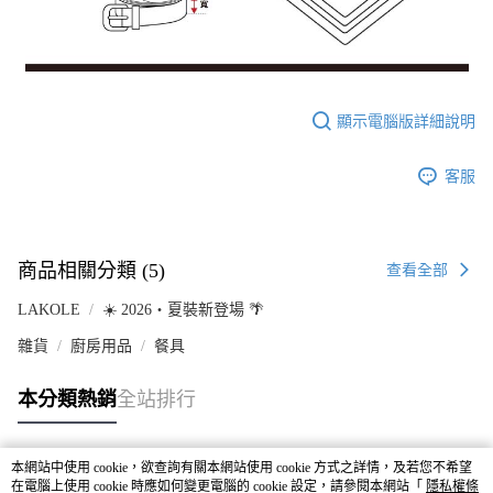
顯示電腦版詳細說明
客服
商品相關分類 (5)
查看全部
LAKOLE
☀️ 2026・夏裝新登場 🌴
雜貨
廚房用品
餐具
本分類熱銷
全站排行
本網站中使用 cookie，欲查詢有關本網站使用 cookie 方式之詳情，及若您不希望
熱門標籤
在電腦上使用 cookie 時應如何變更電腦的 cookie 設定，請參閱本網站「
隱私權條