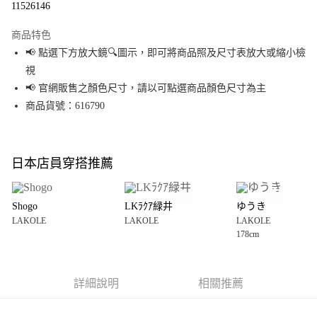
11526146
LINE Pay
商品特色
Apple Pay
📢 點選下方放大鏡🔍圖示，即可將商品照及尺寸表放大或縮小檢
視
街口支付
📢 官網販售之顏色尺寸，請以可點選商品顏色尺寸為主
悠遊付
商品貨號：616790
Google Pay
全盈+PAY
日本店員穿搭推薦
大哥付你分期
相關說明
Shogo
LKﾗｸｱ緑井
ゆうき
【大哥付你分期使用說明】
LAKOLE
LAKOLE
LAKOLE
AFTEE先享後付
1.本服務由台灣大哥大提供，台灣大哥大用戶可立即使用無須另外申請。
178cm
2.付款方式選擇「大哥付你分期」，訂單成立後會自動跳轉到大哥付的交易
相關說明
流程，驗證手機門號後，選擇欲分期的期數、繳款截止日，確認付款後即完
【關於「AFTEE先享後付」】
成交易。
AFTEE先享後付是「在收到商品之後才付款」的支付方式。 讓您購物簡單便
運送方式
3.實際核准額度、可分期數及費用金額請依後續交易確認頁面所載為準。
利好安心！
詳細說明
相關推薦
4.訂單成立30分鐘內，如未前往確認交易或遇審核未通過，訂單將自動取
１．簡單：不需註冊會員、不需綁卡、不需儲值。
全家 取貨付款
消。如遇「轉專審核」未通過狀況，表示未達大哥付你分期系統評分，恕無
２．便利：只要手機號碼，簡訊認證，即可結帳。
法說明評估內容。