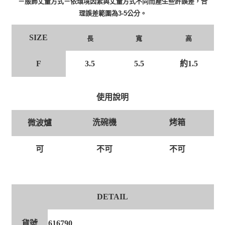
－服飾丈量方式－依環境因素與丈量方式不同而產生些許誤差，合
理誤差範圍為3-5公分。
SIZE
長
寬
高
F
3.5
5.5
約1.5
使用說明
洗碗機
烤箱
微波爐
可
不可
不可
DETAIL
貨號
616790