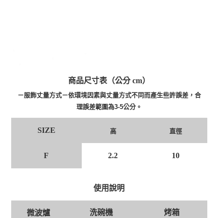
商品尺寸表（公分 cm）
－服飾丈量方式－依環境因素與丈量方式不同而產生些許誤差，合
理誤差範圍為3-5公分。
SIZE
高
直徑
F
2.2
10
使用說明
洗碗機
烤箱
微波爐