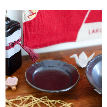
4.訂單成立30分鐘內，如未前往確認交易或遇審核未通過，訂單將自動取
１．簡單：不需註冊會員、不需綁卡、不需儲值。
全家 取貨付款
消。如遇「轉專審核」未通過狀況，表示未達大哥付你分期系統評分，恕無
２．便利：只要手機號碼，簡訊認證，即可結帳。
法說明評估內容。
每筆NT$80，滿NT$888(含以上)免運費
３．安心：先確認商品／服務後，再付款。
【繳款方式說明】
1.分期款項不併入電信帳單，「大哥付你分期」於每月結算日後寄送繳費提
付款後 全家取貨
【「AFTEE先享後付」結帳流程】
醒簡訊。
１．於結帳方式選擇「AFTEE先享後付」後，將跳轉至「AFTEE先享後付」
每筆NT$80，滿NT$888(含以上)免運費
2.透過簡訊連結打開帳單後，可選擇「超商條碼／台灣大直營門市／銀行轉
結帳頁面，進行簡訊認證並確認金額後，即可完成結帳。
帳／街口支付／iPASS MONEY」等通路繳費。
２．訂單成立數日內，您將收到繳費通知簡訊。
7-11 取貨付款
３．收到繳費通知簡訊後14天內，點擊此簡訊中的連結，可透過四大超商／
【注意事項】
每筆NT$80，滿NT$1,500(含以上)免運費
ATM／網路銀行／等多元方式進行付款，方視為交易完成。
1.本服務係由「台灣大哥大股份有限公司」（以下簡稱本公司）所提供，讓
※ 請注意：結帳手續完成當下不需立刻繳費，但若您需要取消訂單，請聯絡
用戶於交易時，得透過本服務購買商品或服務，並由商店將買賣／分期付款
付款後 7-11取貨
購買商品的店家。未經商家同意取消之訂單仍視為有效，需透過AFTEE先享
買賣價金債權讓與本公司後，依約使用本公司帳單繳交帳款。
後付繳納相關費用。
每筆NT$80，滿NT$1,500(含以上)免運費
2.基於同意付款使用「大哥付你分期」之契約關係目的，商店將以您的個人
※ 交易是否成功請以「AFTEE先享後付 」之結帳頁面顯示為準，若有關於
資料（包含姓名、電話或地址）提供予台灣大哥大進項蒐集、處理及利用，
是否繳費成功／繳費後需取消欲退款等相關疑問，請聯繫「AFTEE先享後付
宅配
由本公司與您本人進行分期帳單所需資料之確認、核對及更正。
客戶支援中心」
https://netprotections.freshdesk.com/support/home
3.完整用戶服務條款，請詳閱以下連結：
https://oppay.tw/userRule
每筆NT$80，滿NT$1,500(含以上)免運費
【注意事項】
１．透過由恩沛科技股份有限公司提供之「AFTEE先享後付」服務完成之交
易，需依本服務之必要範圍內提供個人資料，並將交易相關給付款項請求債
權轉讓予恩沛科技股份有限公司。
２．關於個人資料處理事宜，請瀏覽以下網址：
https://aftee.tw/terms/#terms3
３．未成年的使用者請事先徵得法定代理人或監護人之同意方可使用
「AFTEE先享後付」，若未經同意申辦者引起之損失，本公司不負相關責
任。