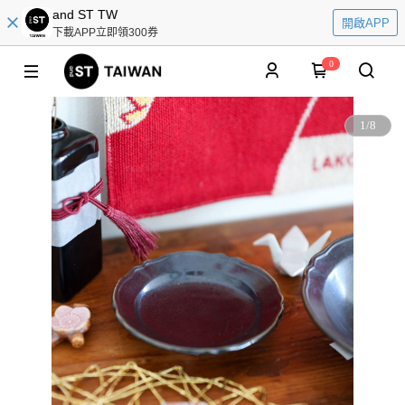
and ST TW
開啟APP
下載APP立即領300券
0
1
/
8