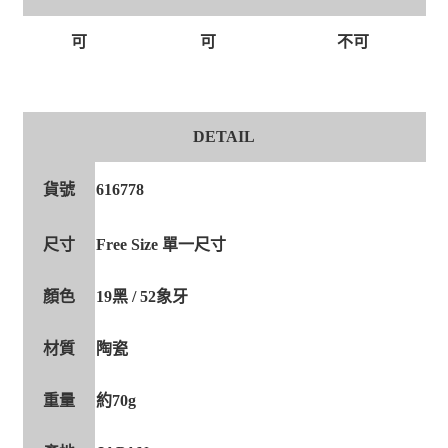
可
可
不可
DETAIL
貨號
616778
尺寸
Free Size 單一尺寸
顏色
19黑 / 52象牙
材質
陶瓷
重量
約70g