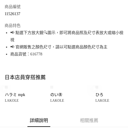
商品編號
超商取貨付款
11526137
LINE Pay
商品特色
Apple Pay
📢 點選下方放大鏡🔍圖示，即可將商品照及尺寸表放大或縮小檢
視
街口支付
📢 官網販售之顏色尺寸，請以可點選商品顏色尺寸為主
悠遊付
商品貨號：616778
Google Pay
全盈+PAY
日本店員穿搭推薦
大哥付你分期
相關說明
ハラミ mpk
のい🦋
ひろ
【大哥付你分期使用說明】
LAKOLE
LAKOLE
LAKOLE
AFTEE先享後付
1.本服務由台灣大哥大提供，台灣大哥大用戶可立即使用無須另外申請。
2.付款方式選擇「大哥付你分期」，訂單成立後會自動跳轉到大哥付的交易
相關說明
流程，驗證手機門號後，選擇欲分期的期數、繳款截止日，確認付款後即完
【關於「AFTEE先享後付」】
成交易。
詳細說明
相關推薦
AFTEE先享後付是「在收到商品之後才付款」的支付方式。 讓您購物簡單便
運送方式
3.實際核准額度、可分期數及費用金額請依後續交易確認頁面所載為準。
利好安心！