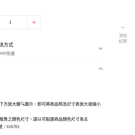
清除
紀錄
送方式
888免運
次付款
付款
點選下方放大鏡🔍圖示，即可將商品照及尺寸表放大或縮小
官網販售之顏色尺寸，請以可點選商品顏色尺寸為主
：616763