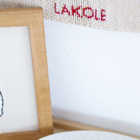
※ 請注意
每筆NT$8
用戶於交
絡購買商品
款買賣價
先享後付
付款後 7-
2.基於同
※ 交易是
每筆NT$8
資料（包
是否繳費成
用，由本
付客戶支
宅配
3.完整用
【注意事
每筆NT$8
１．透過由
交易，需
求債權轉
２．關於
３．未成
「AFTE
任。
４．使用「
即時審查
結果請求
５．嚴禁
形，恩沛
動。