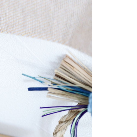
：結帳手續完成當下不需立刻繳費，但若您需要取消訂單，請聯
0，滿NT$1,500(含以上)免運費
易時，得透過本服務購買商品或服務，並由商店將買賣／分期付
的店家。未經商家同意取消之訂單仍視為有效，需透過AFTEE
金債權讓與本公司後，依約使用本公司帳單繳交帳款。
繳納相關費用。
11取貨
意付款使用「大哥付你分期」之契約關係目的，商店將以您的個人
否成功請以「AFTEE先享後付 」之結帳頁面顯示為準，若有關於
0，滿NT$1,500(含以上)免運費
含姓名、電話或地址）提供予台灣大哥大進項蒐集、處理及利
功／繳費後需取消欲退款等相關疑問，請聯繫「AFTEE先享後
公司與您本人進行分期帳單所需資料之確認、核對及更正。
援中心」
https://netprotections.freshdesk.com/support/home
戶服務條款，請詳閱以下連結：
https://oppay.tw/userRule
項】
0，滿NT$1,500(含以上)免運費
恩沛科技股份有限公司提供之「AFTEE先享後付」服務完成之
依本服務之必要範圍內提供個人資料，並將交易相關給付款項請
讓予恩沛科技股份有限公司。
個人資料處理事宜，請瀏覽以下網址：
https://aftee.tw/terms/#terms3
年的使用者請事先徵得法定代理人或監護人之同意方可使用
E先享後付」，若未經同意申辦者引起之損失，本公司不負相關責
AFTEE先享後付」時，將依據個別帳號之用戶狀況，依本公司
核予不同之上限額度；若仍有額度不足之情形，本公司將視審查
用戶進行身份認證。
一人註冊多個帳號或使用他人資訊註冊。若發現惡意使用之情
科技股份有限公司將有權停止該用戶之使用額度並採取法律行