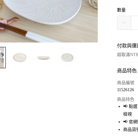
數量
付款與運
超取滿NT$
商品特色
付款方式
信用卡一
商品編號
11526126
超商取貨
商品特色
LINE Pay
📢 
檢視
Apple Pay
📢 
街口支付
商品貨號