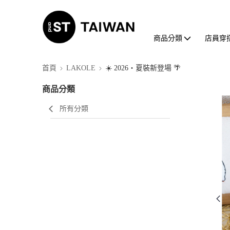
商品分類
店員穿
首頁
LAKOLE
☀️ 2026・夏裝新登場 🌴
商品分類
所有分類