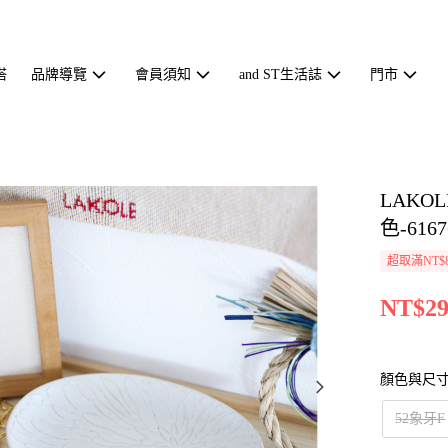
搭
品牌導覽
會員須知
and ST生活誌
門市
LAK
色-6167
超取滿NT$
NT$29
顏色與尺
52象牙F