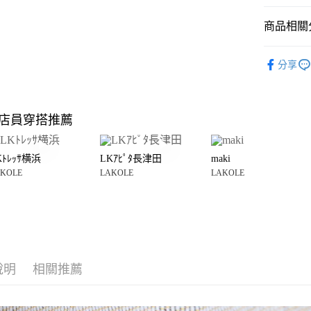
悠遊付
商品相關分
Google Pay
全盈+PAY
LAKOLE
分享
LAKOLE
大哥付你
相關說明
☀️ 2026
【大哥付
店員穿搭推薦
AFTEE先
1.本服務
LAKOLE
2.付款方
相關說明
流程，驗
【關於「A
Kﾄﾚｯｻ横浜
LKｱﾋﾟﾀ長津田
maki
完成交易
AFTEE
3.實際核
KOLE
LAKOLE
LAKOLE
便利好安
運送方式
4.訂單成
１．簡單
消。如遇
２．便利
全家 取貨
無法說明
３．安心
【繳款方
每筆NT$8
1.分期款
【「AFT
醒簡訊。
付款後 全
１．於結帳
2.透過簡
付」結帳
說明
相關推薦
每筆NT$8
帳／街口支付
２．訂單
３．收到繳
7-11 取貨
【注意事
／ATM／
1.本服務