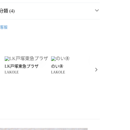
類 (4)
☀️ 2026・夏裝新登場 🌴
客服
生活雜貨
廚房用品
盤
分期
・夏裝新登場 🌴
LAKOLE
你分期使用說明】
享後付
由台灣大哥大提供，台灣大哥大用戶可立即使用無須另外申請。
👕 MADE IN JAPAN ; 日本製生活雜貨
式選擇「大哥付你分期」，訂單成立後會自動跳轉到大哥付的交易
證手機門號後，選擇欲分期的期數、繳款截止日，確認付款後即
FTEE先享後付」】
。
LK戸塚東急プラザ
のい🦋
ちゃむ(KDM)
先享後付是「在收到商品之後才付款」的支付方式。 讓您購物簡單
准額度、可分期數及費用金額請依後續交易確認頁面所載為準。
LAKOLE
LAKOLE
LAKOLE
心！
立30分鐘內，如未前往確認交易或遇審核未通過，訂單將自動取
：不需註冊會員、不需綁卡、不需儲值。
「轉專審核」未通過狀況，表示未達大哥付你分期系統評分，恕
：只要手機號碼，簡訊認證，即可結帳。
付款
評估內容。
：先確認商品／服務後，再付款。
式說明】
0，滿NT$888(含以上)免運費
項不併入電信帳單，「大哥付你分期」於每月結算日後寄送繳費提
EE先享後付」結帳流程】
家取貨
方式選擇「AFTEE先享後付」後，將跳轉至「AFTEE先享後
訊連結打開帳單後，可選擇「超商條碼／台灣大直營門市／銀行轉
頁面，進行簡訊認證並確認金額後，即可完成結帳。
0，滿NT$888(含以上)免運費
／iPASS MONEY」等通路繳費。
成立數日內，您將收到繳費通知簡訊。
費通知簡訊後14天內，點擊此簡訊中的連結，可透過四大超商
付款
項】
網路銀行／等多元方式進行付款，方視為交易完成。
係由「台灣大哥大股份有限公司」（以下簡稱本公司）所提供，讓