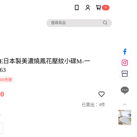
0
OLE日本製美濃燒鳳花壓紋小碟M-一
63
888免運
0
已賣出：4件
寸