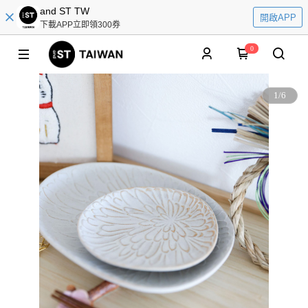
and ST TW
開啟APP
下載APP立即領300券
0
1
/
6