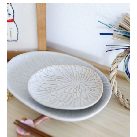
全家 取貨付款
消。如遇「轉專審核」未通過狀況，表示未達大哥付你分期系統評分，恕無
２．便利：只要手機號碼，簡訊認證，即可結帳。
法說明評估內容。
每筆NT$80，滿NT$888(含以上)免運費
３．安心：先確認商品／服務後，再付款。
【繳款方式說明】
1.分期款項不併入電信帳單，「大哥付你分期」於每月結算日後寄送繳費提
付款後 全家取貨
【「AFTEE先享後付」結帳流程】
醒簡訊。
１．於結帳方式選擇「AFTEE先享後付」後，將跳轉至「AFTEE先享後付」
每筆NT$80，滿NT$888(含以上)免運費
2.透過簡訊連結打開帳單後，可選擇「超商條碼／台灣大直營門市／銀行轉
結帳頁面，進行簡訊認證並確認金額後，即可完成結帳。
帳／街口支付／iPASS MONEY」等通路繳費。
２．訂單成立數日內，您將收到繳費通知簡訊。
7-11 取貨付款
３．收到繳費通知簡訊後14天內，點擊此簡訊中的連結，可透過四大超商／
【注意事項】
每筆NT$80，滿NT$1,500(含以上)免運費
ATM／網路銀行／等多元方式進行付款，方視為交易完成。
1.本服務係由「台灣大哥大股份有限公司」（以下簡稱本公司）所提供，讓
※ 請注意：結帳手續完成當下不需立刻繳費，但若您需要取消訂單，請聯絡
用戶於交易時，得透過本服務購買商品或服務，並由商店將買賣／分期付款
付款後 7-11取貨
購買商品的店家。未經商家同意取消之訂單仍視為有效，需透過AFTEE先享
買賣價金債權讓與本公司後，依約使用本公司帳單繳交帳款。
後付繳納相關費用。
每筆NT$80，滿NT$1,500(含以上)免運費
2.基於同意付款使用「大哥付你分期」之契約關係目的，商店將以您的個人
※ 交易是否成功請以「AFTEE先享後付 」之結帳頁面顯示為準，若有關於
資料（包含姓名、電話或地址）提供予台灣大哥大進項蒐集、處理及利用，
是否繳費成功／繳費後需取消欲退款等相關疑問，請聯繫「AFTEE先享後付
宅配
由本公司與您本人進行分期帳單所需資料之確認、核對及更正。
客戶支援中心」
https://netprotections.freshdesk.com/support/home
3.完整用戶服務條款，請詳閱以下連結：
https://oppay.tw/userRule
每筆NT$80，滿NT$1,500(含以上)免運費
【注意事項】
１．透過由恩沛科技股份有限公司提供之「AFTEE先享後付」服務完成之交
易，需依本服務之必要範圍內提供個人資料，並將交易相關給付款項請求債
權轉讓予恩沛科技股份有限公司。
２．關於個人資料處理事宜，請瀏覽以下網址：
https://aftee.tw/terms/#terms3
３．未成年的使用者請事先徵得法定代理人或監護人之同意方可使用
「AFTEE先享後付」，若未經同意申辦者引起之損失，本公司不負相關責
任。
４．使用「AFTEE先享後付」時，將依據個別帳號之用戶狀況，依本公司即