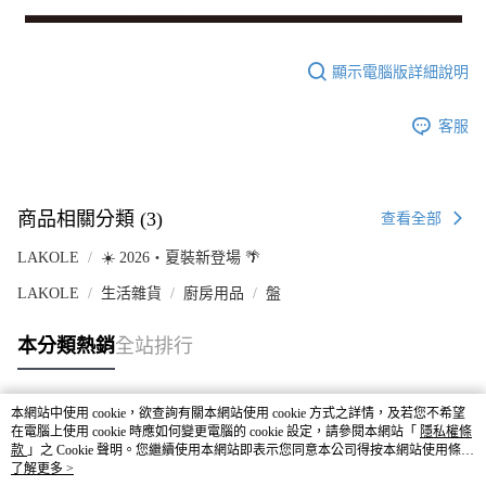
顯示電腦版詳細說明
客服
商品相關分類 (3)
查看全部
LAKOLE
☀️ 2026・夏裝新登場 🌴
LAKOLE
生活雜貨
廚房用品
盤
本分類熱銷
全站排行
本網站中使用 cookie，欲查詢有關本網站使用 cookie 方式之詳情，及若您不希望
熱門標籤
在電腦上使用 cookie 時應如何變更電腦的 cookie 設定，請參閱本網站「
隱私權條
款
」之 Cookie 聲明。您繼續使用本網站即表示您同意本公司得按本網站使用條款
之 Cookie 聲明使用 cookie。
了解更多 >