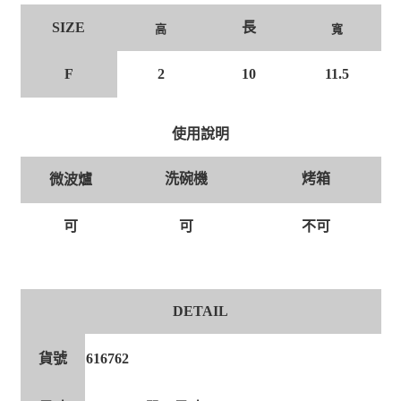
長
SIZE
高
寬
F
2
10
11.5
使用說明
洗碗機
烤箱
微波爐
可
可
不可
DETAIL
貨號
616762