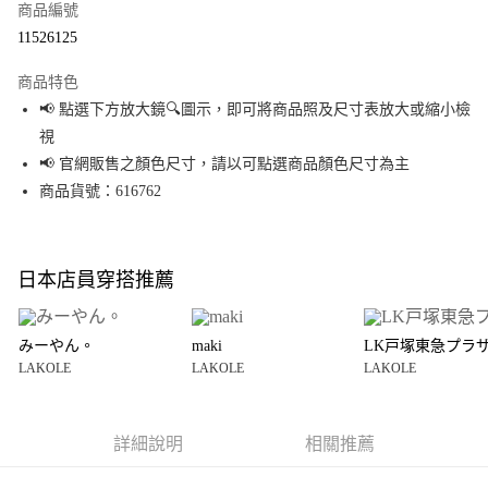
商品編號
超商取貨付款
11526125
LINE Pay
商品特色
Apple Pay
📢 點選下方放大鏡🔍圖示，即可將商品照及尺寸表放大或縮小檢
視
街口支付
📢 官網販售之顏色尺寸，請以可點選商品顏色尺寸為主
悠遊付
商品貨號：616762
Google Pay
全盈+PAY
日本店員穿搭推薦
大哥付你分期
相關說明
みーやん。
maki
LK戸塚東急プラ
【大哥付你分期使用說明】
LAKOLE
LAKOLE
LAKOLE
AFTEE先享後付
1.本服務由台灣大哥大提供，台灣大哥大用戶可立即使用無須另外申請。
2.付款方式選擇「大哥付你分期」，訂單成立後會自動跳轉到大哥付的交易
相關說明
流程，驗證手機門號後，選擇欲分期的期數、繳款截止日，確認付款後即完
【關於「AFTEE先享後付」】
成交易。
詳細說明
相關推薦
AFTEE先享後付是「在收到商品之後才付款」的支付方式。 讓您購物簡單便
運送方式
3.實際核准額度、可分期數及費用金額請依後續交易確認頁面所載為準。
利好安心！
4.訂單成立30分鐘內，如未前往確認交易或遇審核未通過，訂單將自動取
１．簡單：不需註冊會員、不需綁卡、不需儲值。