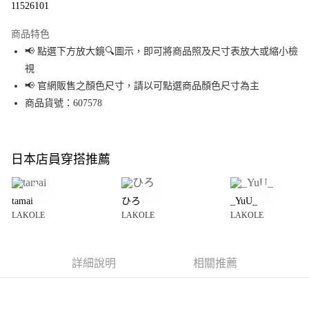
11526101
LINE Pay
商品特色
Apple Pay
📢 點選下方放大鏡🔍圖示，即可將商品照及尺寸表放大或縮小檢
視
街口支付
📢 官網販售之顏色尺寸，請以可點選商品顏色尺寸為主
悠遊付
商品貨號：607578
Google Pay
全盈+PAY
日本店員穿搭推薦
大哥付你分期
相關說明
tamai
ひろ
_YuU_
【大哥付你分期使用說明】
LAKOLE
LAKOLE
LAKOLE
AFTEE先享後付
1.本服務由台灣大哥大提供，台灣大哥大用戶可立即使用無須另外申請。
2.付款方式選擇「大哥付你分期」，訂單成立後會自動跳轉到大哥付的交易
相關說明
流程，驗證手機門號後，選擇欲分期的期數、繳款截止日，確認付款後即完
【關於「AFTEE先享後付」】
成交易。
詳細說明
相關推薦
AFTEE先享後付是「在收到商品之後才付款」的支付方式。 讓您購物簡單便
運送方式
3.實際核准額度、可分期數及費用金額請依後續交易確認頁面所載為準。
利好安心！
4.訂單成立30分鐘內，如未前往確認交易或遇審核未通過，訂單將自動取
１．簡單：不需註冊會員、不需綁卡、不需儲值。
全家 取貨付款
消。如遇「轉專審核」未通過狀況，表示未達大哥付你分期系統評分，恕無
２．便利：只要手機號碼，簡訊認證，即可結帳。
法說明評估內容。