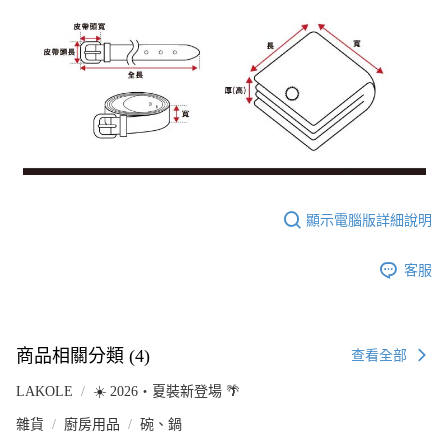
顯示電腦版詳細說明
客服
商品相關分類 (4)
查看全部
LAKOLE
☀️ 2026・夏裝新登場 🌴
雜貨
廚房用品
碗、鍋