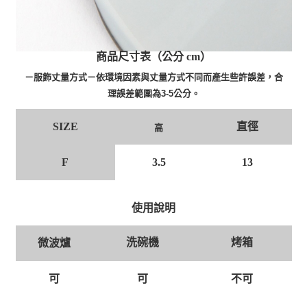
商品尺寸表（公分 cm）
－服飾丈量方式－依環境因素與丈量方式不同而產生些許誤差，合
理誤差範圍為3-5公分。
直徑
SIZE
高
F
3.5
13
使用說明
洗碗機
烤箱
微波爐
可
可
不可