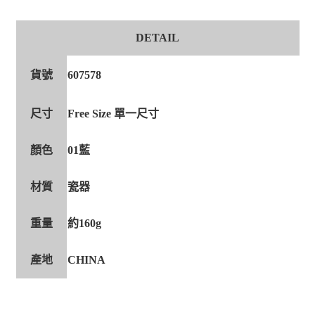
DETAIL
貨號
607578
尺寸
Free Size 單一尺寸
顏色
01藍
材質
瓷器
重量
約160g
產地
CHINA