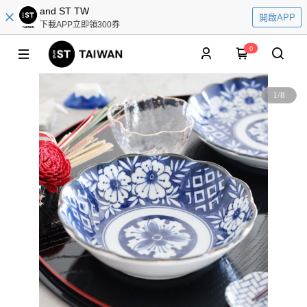
and ST TW
開啟APP
下載APP立即領300券
0
1
/
8