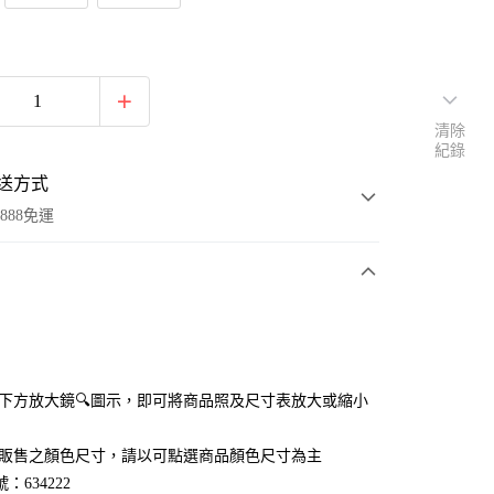
清除
紀錄
送方式
888免運
次付款
付款
點選下方放大鏡🔍圖示，即可將商品照及尺寸表放大或縮小
官網販售之顏色尺寸，請以可點選商品顏色尺寸為主
：634222