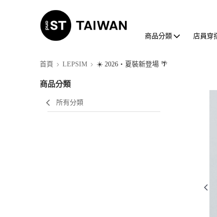
商品分類
店員穿
首頁
LEPSIM
☀️ 2026・夏裝新登場 🌴
商品分類
所有分類