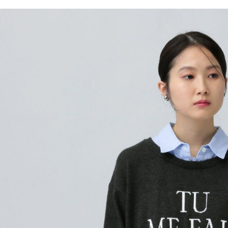
／ATM／
1.本服務
※ 請注意
每筆NT$8
用戶於交
絡購買商品
款買賣價
先享後付
付款後 7-
2.基於同
※ 交易是
每筆NT$8
資料（包
是否繳費成
用，由本
付客戶支
宅配
3.完整用
【注意事
每筆NT$8
１．透過由
交易，需
求債權轉
２．關於
３．未成
「AFTE
任。
４．使用「
即時審查
結果請求
５．嚴禁
形，恩沛
動。