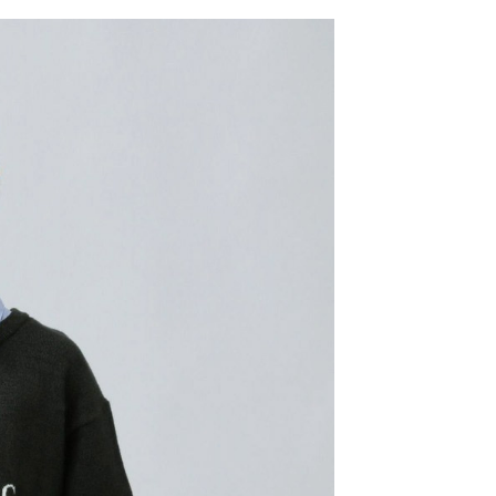
網路銀行／等多元方式進行付款，方視為交易完成。
係由「台灣大哥大股份有限公司」（以下簡稱本公司）所提供，讓
：結帳手續完成當下不需立刻繳費，但若您需要取消訂單，請聯
0，滿NT$1,500(含以上)免運費
易時，得透過本服務購買商品或服務，並由商店將買賣／分期付
的店家。未經商家同意取消之訂單仍視為有效，需透過AFTEE
金債權讓與本公司後，依約使用本公司帳單繳交帳款。
繳納相關費用。
11取貨
意付款使用「大哥付你分期」之契約關係目的，商店將以您的個人
否成功請以「AFTEE先享後付 」之結帳頁面顯示為準，若有關於
0，滿NT$1,500(含以上)免運費
含姓名、電話或地址）提供予台灣大哥大進項蒐集、處理及利
功／繳費後需取消欲退款等相關疑問，請聯繫「AFTEE先享後
公司與您本人進行分期帳單所需資料之確認、核對及更正。
援中心」
https://netprotections.freshdesk.com/support/home
戶服務條款，請詳閱以下連結：
https://oppay.tw/userRule
項】
0，滿NT$1,500(含以上)免運費
恩沛科技股份有限公司提供之「AFTEE先享後付」服務完成之
依本服務之必要範圍內提供個人資料，並將交易相關給付款項請
讓予恩沛科技股份有限公司。
個人資料處理事宜，請瀏覽以下網址：
https://aftee.tw/terms/#terms3
年的使用者請事先徵得法定代理人或監護人之同意方可使用
E先享後付」，若未經同意申辦者引起之損失，本公司不負相關責
AFTEE先享後付」時，將依據個別帳號之用戶狀況，依本公司
核予不同之上限額度；若仍有額度不足之情形，本公司將視審查
用戶進行身份認證。
一人註冊多個帳號或使用他人資訊註冊。若發現惡意使用之情
科技股份有限公司將有權停止該用戶之使用額度並採取法律行