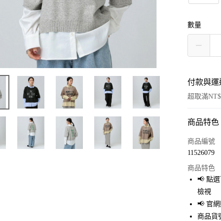
數量
付款與運
超取滿NT$
商品特色
付款方式
信用卡一
商品編號
11526079
超商取貨
商品特色
LINE Pay
📢 
檢視
Apple Pay
📢 
街口支付
商品貨號