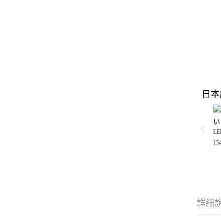
日本
い
LE
15
詳細