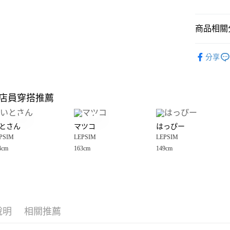
悠遊付
商品相關分
Google Pay
全盈+PAY
LEPSIM
分享
🈹 夏季 SU
大哥付你
相關說明
☀️ 2026
【大哥付
店員穿搭推薦
AFTEE先
1.本服務
女裝
上
2.付款方
相關說明
LEPSIM
流程，驗
【關於「A
とさん
マツコ
はっぴー
完成交易
AFTEE
LEPSIM
3.實際核
PSIM
LEPSIM
LEPSIM
便利好安
運送方式
4.訂單成
１．簡單
4cm
163cm
149cm
消。如遇
２．便利
全家 取貨
無法說明
３．安心
【繳款方
每筆NT$8
1.分期款
【「AFT
醒簡訊。
付款後 全
１．於結帳
2.透過簡
付」結帳
每筆NT$8
帳／街口支付
說明
相關推薦
２．訂單
３．收到繳
7-11 取貨
【注意事