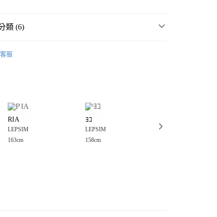
類 (6)
☀️ 2026・夏裝新登場 🌴
客服
MMER SALE ↘️
LEPSIM
分期
・夏裝新登場 🌴
LEPSIM
你分期使用說明】
享後付
由台灣大哥大提供，台灣大哥大用戶可立即使用無須另外申請。
衣
襯衫
式選擇「大哥付你分期」，訂單成立後會自動跳轉到大哥付的交易
女裝
上衣
襯衫
證手機門號後，選擇欲分期的期數、繳款截止日，確認付款後即
FTEE先享後付」】
。
RIA
ﾖｺ
Kiko
先享後付是「在收到商品之後才付款」的支付方式。 讓您購物簡單
💥SUMMER SALE↘夏季 5折起 🈹
准額度、可分期數及費用金額請依後續交易確認頁面所載為準。
LEPSIM
LEPSIM
LEPSIM
心！
立30分鐘內，如未前往確認交易或遇審核未通過，訂單將自動取
：不需註冊會員、不需綁卡、不需儲值。
163cm
158cm
150cm
「轉專審核」未通過狀況，表示未達大哥付你分期系統評分，恕
：只要手機號碼，簡訊認證，即可結帳。
付款
評估內容。
：先確認商品／服務後，再付款。
式說明】
0，滿NT$888(含以上)免運費
項不併入電信帳單，「大哥付你分期」於每月結算日後寄送繳費提
EE先享後付」結帳流程】
家取貨
方式選擇「AFTEE先享後付」後，將跳轉至「AFTEE先享後
訊連結打開帳單後，可選擇「超商條碼／台灣大直營門市／銀行轉
頁面，進行簡訊認證並確認金額後，即可完成結帳。
0，滿NT$888(含以上)免運費
／iPASS MONEY」等通路繳費。
成立數日內，您將收到繳費通知簡訊。
費通知簡訊後14天內，點擊此簡訊中的連結，可透過四大超商
付款
項】