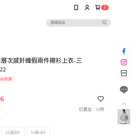
0
SIM層次感針織假兩件襯衫上衣-三
22
888免運
6
已賣出：13件
寸
15淺灰F
53摩卡F