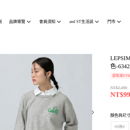
搭
品牌導覽
會員須知
and ST生活誌
門市
LEP
色-6342
超取滿NT$
NT$2,490
NT$99
顏色與尺
09黑F