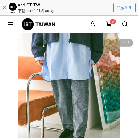
and ST TW
開啟APP
下載APP立即領300券
0
1
/
12