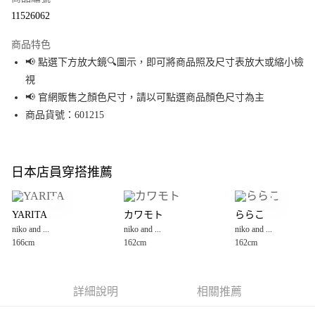
超商取貨付款
11526062
LINE Pay
商品特色
Apple Pay
📢 點選下方放大鏡🔍圖示，即可將商品照及尺寸表放大或縮小檢
視
街口支付
📢 官網販售之顏色尺寸，請以可點選商品顏色尺寸為主
悠遊付
商品貨號：601215
Google Pay
全盈+PAY
日本店員穿搭推薦
大哥付你分期
相關說明
YARITA
カワモト
ららこ
【大哥付你分期使用說明】
niko and ...
niko and ...
niko and ...
AFTEE先享後付
1.本服務由台灣大哥大提供，台灣大哥大用戶可立即使用無須另外申請。
166cm
162cm
162cm
2.付款方式選擇「大哥付你分期」，訂單成立後會自動跳轉到大哥付的交易
相關說明
流程，驗證手機門號後，選擇欲分期的期數、繳款截止日，確認付款後即完
【關於「AFTEE先享後付」】
成交易。
AFTEE先享後付是「在收到商品之後才付款」的支付方式。 讓您購物簡單便
運送方式
3.實際核准額度、可分期數及費用金額請依後續交易確認頁面所載為準。
利好安心！
詳細說明
相關推薦
4.訂單成立30分鐘內，如未前往確認交易或遇審核未通過，訂單將自動取
１．簡單：不需註冊會員、不需綁卡、不需儲值。
全家 取貨付款
消。如遇「轉專審核」未通過狀況，表示未達大哥付你分期系統評分，恕無