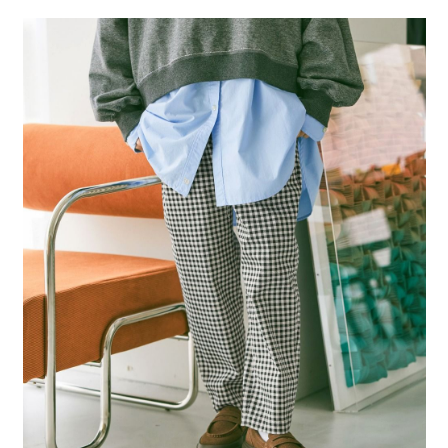
２．便利：只要手機號碼，簡訊認證，即可結帳。
法說明評估內容。
每筆NT$80，滿NT$1,500(含以上)免運費
３．安心：先確認商品／服務後，再付款。
【繳款方式說明】
1.分期款項不併入電信帳單，「大哥付你分期」於每月結算日後寄送繳費提
付款後 全家取貨
【「AFTEE先享後付」結帳流程】
醒簡訊。
１．於結帳方式選擇「AFTEE先享後付」後，將跳轉至「AFTEE先享後付」
每筆NT$80，滿NT$1,500(含以上)免運費
2.透過簡訊連結打開帳單後，可選擇「超商條碼／台灣大直營門市／銀行轉
結帳頁面，進行簡訊認證並確認金額後，即可完成結帳。
帳／街口支付／iPASS MONEY」等通路繳費。
２．訂單成立數日內，您將收到繳費通知簡訊。
7-11 取貨付款
３．收到繳費通知簡訊後14天內，點擊此簡訊中的連結，可透過四大超商／
【注意事項】
每筆NT$80，滿NT$1,500(含以上)免運費
ATM／網路銀行／等多元方式進行付款，方視為交易完成。
1.本服務係由「台灣大哥大股份有限公司」（以下簡稱本公司）所提供，讓
※ 請注意：結帳手續完成當下不需立刻繳費，但若您需要取消訂單，請聯絡
用戶於交易時，得透過本服務購買商品或服務，並由商店將買賣／分期付款
付款後 7-11取貨
購買商品的店家。未經商家同意取消之訂單仍視為有效，需透過AFTEE先享
買賣價金債權讓與本公司後，依約使用本公司帳單繳交帳款。
後付繳納相關費用。
每筆NT$80，滿NT$1,500(含以上)免運費
2.基於同意付款使用「大哥付你分期」之契約關係目的，商店將以您的個人
※ 交易是否成功請以「AFTEE先享後付 」之結帳頁面顯示為準，若有關於
資料（包含姓名、電話或地址）提供予台灣大哥大進項蒐集、處理及利用，
是否繳費成功／繳費後需取消欲退款等相關疑問，請聯繫「AFTEE先享後付
宅配
由本公司與您本人進行分期帳單所需資料之確認、核對及更正。
客戶支援中心」
https://netprotections.freshdesk.com/support/home
3.完整用戶服務條款，請詳閱以下連結：
https://oppay.tw/userRule
每筆NT$80，滿NT$1,500(含以上)免運費
【注意事項】
１．透過由恩沛科技股份有限公司提供之「AFTEE先享後付」服務完成之交
易，需依本服務之必要範圍內提供個人資料，並將交易相關給付款項請求債
權轉讓予恩沛科技股份有限公司。
２．關於個人資料處理事宜，請瀏覽以下網址：
https://aftee.tw/terms/#terms3
３．未成年的使用者請事先徵得法定代理人或監護人之同意方可使用
「AFTEE先享後付」，若未經同意申辦者引起之損失，本公司不負相關責
任。
４．使用「AFTEE先享後付」時，將依據個別帳號之用戶狀況，依本公司即