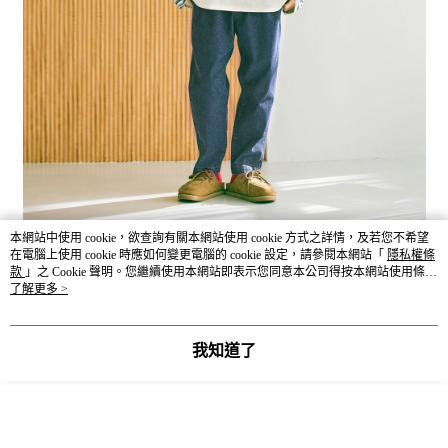
本網站中使用 cookie，欲查詢有關本網站使用 cookie 方式之詳情，及若您不希望
在電腦上使用 cookie 時應如何變更電腦的 cookie 設定，請參閱本網站「
隱私權條
款
」之 Cookie 聲明。您繼續使用本網站即表示您同意本公司得按本網站使用條款
之 Cookie 聲明使用 cookie。
了解更多 >
我知道了