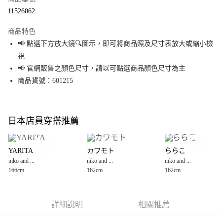
超商取貨付款
11526062
LINE Pay
商品特色
Apple Pay
📢 點選下方放大鏡🔍圖示，即可將商品照及尺寸表放大或縮小檢
視
街口支付
📢 官網販售之顏色尺寸，請以可點選商品顏色尺寸為主
悠遊付
商品貨號：601215
Google Pay
全盈+PAY
日本店員穿搭推薦
大哥付你分期
相關說明
YARITA
カワモト
ららこ
【大哥付你分期使用說明】
niko and ...
niko and ...
niko and ...
AFTEE先享後付
1.本服務由台灣大哥大提供，台灣大哥大用戶可立即使用無須另外申請。
166cm
162cm
162cm
2.付款方式選擇「大哥付你分期」，訂單成立後會自動跳轉到大哥付的交易
相關說明
流程，驗證手機門號後，選擇欲分期的期數、繳款截止日，確認付款後即完
【關於「AFTEE先享後付」】
成交易。
AFTEE先享後付是「在收到商品之後才付款」的支付方式。 讓您購物簡單便
運送方式
3.實際核准額度、可分期數及費用金額請依後續交易確認頁面所載為準。
利好安心！
詳細說明
相關推薦
4.訂單成立30分鐘內，如未前往確認交易或遇審核未通過，訂單將自動取
１．簡單：不需註冊會員、不需綁卡、不需儲值。
全家 取貨付款
消。如遇「轉專審核」未通過狀況，表示未達大哥付你分期系統評分，恕無