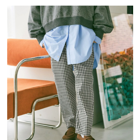
２．便利：只要手機號碼，簡訊認證，即可結帳。
法說明評估內容。
每筆NT$80，滿NT$1,500(含以上)免運費
３．安心：先確認商品／服務後，再付款。
【繳款方式說明】
1.分期款項不併入電信帳單，「大哥付你分期」於每月結算日後寄送繳費提
付款後 全家取貨
【「AFTEE先享後付」結帳流程】
醒簡訊。
１．於結帳方式選擇「AFTEE先享後付」後，將跳轉至「AFTEE先享後付」
每筆NT$80，滿NT$1,500(含以上)免運費
2.透過簡訊連結打開帳單後，可選擇「超商條碼／台灣大直營門市／銀行轉
結帳頁面，進行簡訊認證並確認金額後，即可完成結帳。
帳／街口支付／iPASS MONEY」等通路繳費。
２．訂單成立數日內，您將收到繳費通知簡訊。
7-11 取貨付款
３．收到繳費通知簡訊後14天內，點擊此簡訊中的連結，可透過四大超商／
【注意事項】
每筆NT$80，滿NT$1,500(含以上)免運費
ATM／網路銀行／等多元方式進行付款，方視為交易完成。
1.本服務係由「台灣大哥大股份有限公司」（以下簡稱本公司）所提供，讓
※ 請注意：結帳手續完成當下不需立刻繳費，但若您需要取消訂單，請聯絡
用戶於交易時，得透過本服務購買商品或服務，並由商店將買賣／分期付款
付款後 7-11取貨
購買商品的店家。未經商家同意取消之訂單仍視為有效，需透過AFTEE先享
買賣價金債權讓與本公司後，依約使用本公司帳單繳交帳款。
後付繳納相關費用。
每筆NT$80，滿NT$1,500(含以上)免運費
2.基於同意付款使用「大哥付你分期」之契約關係目的，商店將以您的個人
※ 交易是否成功請以「AFTEE先享後付 」之結帳頁面顯示為準，若有關於
資料（包含姓名、電話或地址）提供予台灣大哥大進項蒐集、處理及利用，
是否繳費成功／繳費後需取消欲退款等相關疑問，請聯繫「AFTEE先享後付
宅配
由本公司與您本人進行分期帳單所需資料之確認、核對及更正。
客戶支援中心」
https://netprotections.freshdesk.com/support/home
3.完整用戶服務條款，請詳閱以下連結：
https://oppay.tw/userRule
每筆NT$80，滿NT$1,500(含以上)免運費
【注意事項】
１．透過由恩沛科技股份有限公司提供之「AFTEE先享後付」服務完成之交
易，需依本服務之必要範圍內提供個人資料，並將交易相關給付款項請求債
權轉讓予恩沛科技股份有限公司。
２．關於個人資料處理事宜，請瀏覽以下網址：
https://aftee.tw/terms/#terms3
３．未成年的使用者請事先徵得法定代理人或監護人之同意方可使用
「AFTEE先享後付」，若未經同意申辦者引起之損失，本公司不負相關責
任。
４．使用「AFTEE先享後付」時，將依據個別帳號之用戶狀況，依本公司即