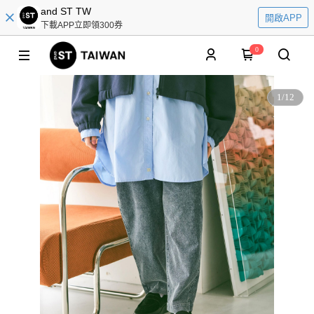
and ST TW
開啟APP
下載APP立即領300券
0
1
/
12