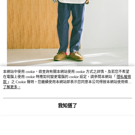
本網站中使用 cookie，欲查詢有關本網站使用 cookie 方式之詳情，及若您不希望
在電腦上使用 cookie 時應如何變更電腦的 cookie 設定，請參閱本網站「
隱私權條
款
」之 Cookie 聲明。您繼續使用本網站即表示您同意本公司得按本網站使用條款
之 Cookie 聲明使用 cookie。
了解更多 >
我知道了