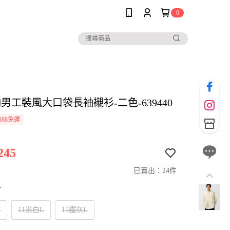
0
 and男工裝風大口袋長袖襯衫-二色-639440
888免運
245
已賣出：24件
寸
M
11米白L
15鐵灰L