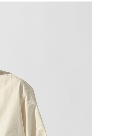
易時，得透過本服務購買商品或服務，並由商店將買賣／分期付
的店家。未經商家同意取消之訂單仍視為有效，需透過AFTEE
金債權讓與本公司後，依約使用本公司帳單繳交帳款。
繳納相關費用。
11取貨
意付款使用「大哥付你分期」之契約關係目的，商店將以您的個人
否成功請以「AFTEE先享後付 」之結帳頁面顯示為準，若有關於
0，滿NT$1,500(含以上)免運費
含姓名、電話或地址）提供予台灣大哥大進項蒐集、處理及利
功／繳費後需取消欲退款等相關疑問，請聯繫「AFTEE先享後
公司與您本人進行分期帳單所需資料之確認、核對及更正。
援中心」
https://netprotections.freshdesk.com/support/home
戶服務條款，請詳閱以下連結：
https://oppay.tw/userRule
項】
0，滿NT$1,500(含以上)免運費
恩沛科技股份有限公司提供之「AFTEE先享後付」服務完成之
依本服務之必要範圍內提供個人資料，並將交易相關給付款項請
讓予恩沛科技股份有限公司。
個人資料處理事宜，請瀏覽以下網址：
https://aftee.tw/terms/#terms3
年的使用者請事先徵得法定代理人或監護人之同意方可使用
E先享後付」，若未經同意申辦者引起之損失，本公司不負相關責
AFTEE先享後付」時，將依據個別帳號之用戶狀況，依本公司
核予不同之上限額度；若仍有額度不足之情形，本公司將視審查
用戶進行身份認證。
一人註冊多個帳號或使用他人資訊註冊。若發現惡意使用之情
科技股份有限公司將有權停止該用戶之使用額度並採取法律行