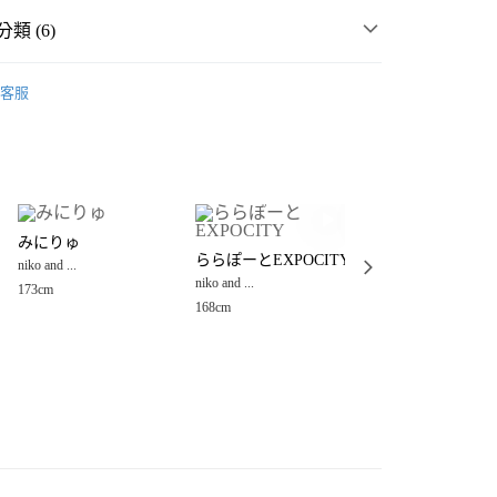
類 (6)
MMER SALE ↘️
niko and ...
客服
・夏裝新登場 🌴
niko and ...
分期
衣
襯衫
你分期使用說明】
享後付
由台灣大哥大提供，台灣大哥大用戶可立即使用無須另外申請。
男裝
上衣
襯衫
式選擇「大哥付你分期」，訂單成立後會自動跳轉到大哥付的交易
☀️ 2026・夏裝新登場 🌴
證手機門號後，選擇欲分期的期數、繳款截止日，確認付款後即
FTEE先享後付」】
。
みにりゅ
あすろん
先享後付是「在收到商品之後才付款」的支付方式。 讓您購物簡單
🈹 夏季SALE 最低5折起 ↘️
ららぽーとEXPOCITY
准額度、可分期數及費用金額請依後續交易確認頁面所載為準。
niko and ...
niko and ...
心！
立30分鐘內，如未前往確認交易或遇審核未通過，訂單將自動取
niko and ...
：不需註冊會員、不需綁卡、不需儲值。
173cm
170cm
「轉專審核」未通過狀況，表示未達大哥付你分期系統評分，恕
：只要手機號碼，簡訊認證，即可結帳。
168cm
付款
評估內容。
：先確認商品／服務後，再付款。
式說明】
0，滿NT$888(含以上)免運費
項不併入電信帳單，「大哥付你分期」於每月結算日後寄送繳費提
EE先享後付」結帳流程】
家取貨
方式選擇「AFTEE先享後付」後，將跳轉至「AFTEE先享後
訊連結打開帳單後，可選擇「超商條碼／台灣大直營門市／銀行轉
頁面，進行簡訊認證並確認金額後，即可完成結帳。
0，滿NT$888(含以上)免運費
／iPASS MONEY」等通路繳費。
成立數日內，您將收到繳費通知簡訊。
費通知簡訊後14天內，點擊此簡訊中的連結，可透過四大超商
付款
項】
網路銀行／等多元方式進行付款，方視為交易完成。
係由「台灣大哥大股份有限公司」（以下簡稱本公司）所提供，讓
：結帳手續完成當下不需立刻繳費，但若您需要取消訂單，請聯
0，滿NT$1,500(含以上)免運費