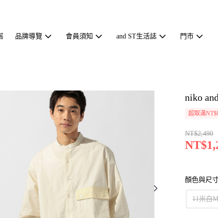
搭
品牌導覽
會員須知
and ST生活誌
門市
niko
超取滿NT$
NT$2,490
NT$1,
顏色與尺
11米白