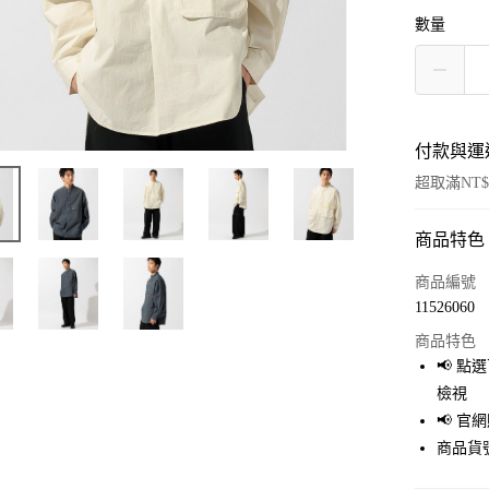
數量
付款與運
超取滿NT$
商品特色
付款方式
信用卡一
商品編號
11526060
超商取貨
商品特色
LINE Pay
📢 
檢視
Apple Pay
📢 
街口支付
商品貨號
悠遊付