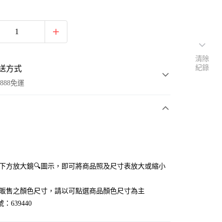
清除
紀錄
送方式
888免運
次付款
付款
點選下方放大鏡🔍圖示，即可將商品照及尺寸表放大或縮小
官網販售之顏色尺寸，請以可點選商品顏色尺寸為主
：639440