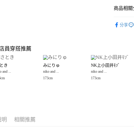
商品相關分
Google Pay
全盈+PAY
🈹 夏季 SU
分享
☀️ 2026
大哥付你
相關說明
男裝
上
【大哥付
店員穿搭推薦
AFTEE先
1.本服務
niko and ...
2.付款方
相關說明
niko and ...
流程，驗
【關於「A
とき
みにりゅ
NK上小田井ﾓｿﾞ
完成交易
AFTEE
niko and ...
3.實際核
o and ...
niko and ...
niko and ...
便利好安
運送方式
4.訂單成
１．簡單
4cm
173cm
173cm
消。如遇
２．便利
全家 取貨
無法說明
３．安心
【繳款方
每筆NT$8
1.分期款
【「AFT
醒簡訊。
付款後 全
１．於結帳
2.透過簡
付」結帳
每筆NT$8
帳／街口支付
２．訂單
說明
相關推薦
３．收到繳
7-11 取貨
【注意事
／ATM／
1.本服務
※ 請注意
每筆NT$8