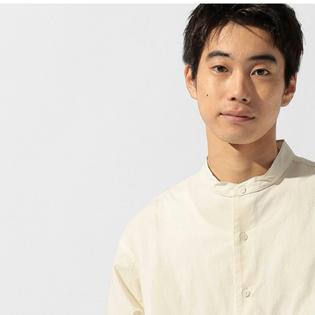
用戶於交
絡購買商品
款買賣價
先享後付
付款後 7-
2.基於同
※ 交易是
每筆NT$8
資料（包
是否繳費成
用，由本
付客戶支
宅配
3.完整用
【注意事
每筆NT$8
１．透過由
交易，需
求債權轉
２．關於
３．未成
「AFTE
任。
４．使用「
即時審查
結果請求
５．嚴禁
形，恩沛
動。