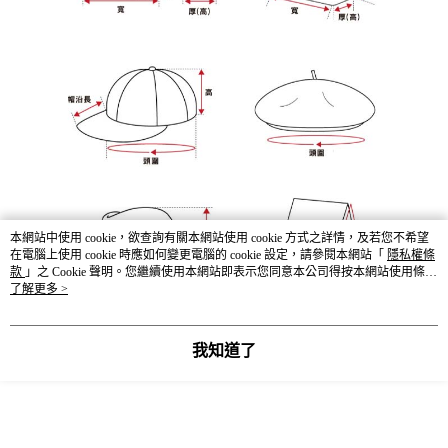
本網站中使用 cookie，欲查詢有關本網站使用 cookie 方式之詳情，及若您不希望
在電腦上使用 cookie 時應如何變更電腦的 cookie 設定，請參閱本網站「
隱私權條
款
」之 Cookie 聲明。您繼續使用本網站即表示您同意本公司得按本網站使用條款
之 Cookie 聲明使用 cookie。
了解更多 >
我知道了