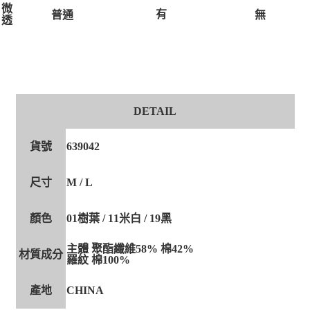
微
有
無
普通
透
DETAIL
貨號
639042
尺寸
M / L
顏色
01樹葉 / 11米白 / 19黑
主體 聚酯纖維58% 棉42%
材質成分
羅紋 棉100%
產地
CHINA