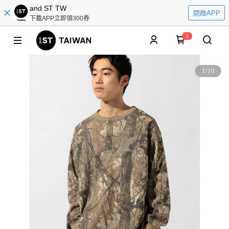
and ST TW
開啟APP
下載APP立即領300券
0
1
/
10