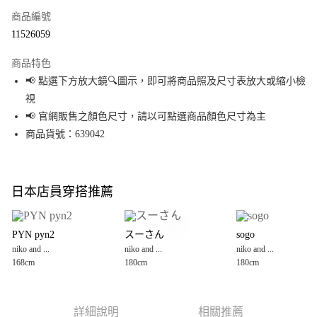
商品編號
超商取貨付款
11526059
LINE Pay
商品特色
Apple Pay
📢 點選下方放大鏡🔍圖示，即可將商品照及尺寸表放大或縮小檢
視
街口支付
📢 官網販售之顏色尺寸，請以可點選商品顏色尺寸為主
悠遊付
商品貨號：639042
Google Pay
全盈+PAY
日本店員穿搭推薦
大哥付你分期
相關說明
PYN pyn2
スーさん
sogo
【大哥付你分期使用說明】
niko and ...
niko and ...
niko and ...
AFTEE先享後付
1.本服務由台灣大哥大提供，台灣大哥大用戶可立即使用無須另外申請。
168cm
180cm
180cm
2.付款方式選擇「大哥付你分期」，訂單成立後會自動跳轉到大哥付的交易
相關說明
流程，驗證手機門號後，選擇欲分期的期數、繳款截止日，確認付款後即完
【關於「AFTEE先享後付」】
成交易。
AFTEE先享後付是「在收到商品之後才付款」的支付方式。 讓您購物簡單便
運送方式
3.實際核准額度、可分期數及費用金額請依後續交易確認頁面所載為準。
利好安心！
詳細說明
相關推薦