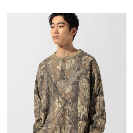
4.訂單成立30分鐘內，如未前往確認交易或遇審核未通過，訂單將自動取
１．簡單：不需註冊會員、不需綁卡、不需儲值。
全家 取貨付款
消。如遇「轉專審核」未通過狀況，表示未達大哥付你分期系統評分，恕無
２．便利：只要手機號碼，簡訊認證，即可結帳。
法說明評估內容。
每筆NT$80，滿NT$1,500(含以上)免運費
３．安心：先確認商品／服務後，再付款。
【繳款方式說明】
1.分期款項不併入電信帳單，「大哥付你分期」於每月結算日後寄送繳費提
付款後 全家取貨
【「AFTEE先享後付」結帳流程】
醒簡訊。
１．於結帳方式選擇「AFTEE先享後付」後，將跳轉至「AFTEE先享後付」
每筆NT$80，滿NT$1,500(含以上)免運費
2.透過簡訊連結打開帳單後，可選擇「超商條碼／台灣大直營門市／銀行轉
結帳頁面，進行簡訊認證並確認金額後，即可完成結帳。
帳／街口支付／iPASS MONEY」等通路繳費。
２．訂單成立數日內，您將收到繳費通知簡訊。
7-11 取貨付款
３．收到繳費通知簡訊後14天內，點擊此簡訊中的連結，可透過四大超商／
【注意事項】
每筆NT$80，滿NT$1,500(含以上)免運費
ATM／網路銀行／等多元方式進行付款，方視為交易完成。
1.本服務係由「台灣大哥大股份有限公司」（以下簡稱本公司）所提供，讓
※ 請注意：結帳手續完成當下不需立刻繳費，但若您需要取消訂單，請聯絡
用戶於交易時，得透過本服務購買商品或服務，並由商店將買賣／分期付款
付款後 7-11取貨
購買商品的店家。未經商家同意取消之訂單仍視為有效，需透過AFTEE先享
買賣價金債權讓與本公司後，依約使用本公司帳單繳交帳款。
後付繳納相關費用。
每筆NT$80，滿NT$1,500(含以上)免運費
2.基於同意付款使用「大哥付你分期」之契約關係目的，商店將以您的個人
※ 交易是否成功請以「AFTEE先享後付 」之結帳頁面顯示為準，若有關於
資料（包含姓名、電話或地址）提供予台灣大哥大進項蒐集、處理及利用，
是否繳費成功／繳費後需取消欲退款等相關疑問，請聯繫「AFTEE先享後付
宅配
由本公司與您本人進行分期帳單所需資料之確認、核對及更正。
客戶支援中心」
https://netprotections.freshdesk.com/support/home
3.完整用戶服務條款，請詳閱以下連結：
https://oppay.tw/userRule
每筆NT$80，滿NT$1,500(含以上)免運費
【注意事項】
１．透過由恩沛科技股份有限公司提供之「AFTEE先享後付」服務完成之交
易，需依本服務之必要範圍內提供個人資料，並將交易相關給付款項請求債
權轉讓予恩沛科技股份有限公司。
２．關於個人資料處理事宜，請瀏覽以下網址：
https://aftee.tw/terms/#terms3
３．未成年的使用者請事先徵得法定代理人或監護人之同意方可使用
「AFTEE先享後付」，若未經同意申辦者引起之損失，本公司不負相關責
任。