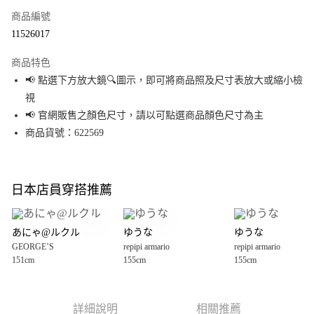
商品編號
超商取貨付款
11526017
LINE Pay
商品特色
Apple Pay
📢 點選下方放大鏡🔍圖示，即可將商品照及尺寸表放大或縮小檢
視
街口支付
📢 官網販售之顏色尺寸，請以可點選商品顏色尺寸為主
悠遊付
商品貨號：622569
Google Pay
全盈+PAY
日本店員穿搭推薦
大哥付你分期
相關說明
あにゃ@ルクル
ゆうな
ゆうな
【大哥付你分期使用說明】
GEORGE’S
repipi armario
repipi armario
AFTEE先享後付
1.本服務由台灣大哥大提供，台灣大哥大用戶可立即使用無須另外申請。
151cm
155cm
155cm
2.付款方式選擇「大哥付你分期」，訂單成立後會自動跳轉到大哥付的交易
相關說明
流程，驗證手機門號後，選擇欲分期的期數、繳款截止日，確認付款後即完
【關於「AFTEE先享後付」】
成交易。
AFTEE先享後付是「在收到商品之後才付款」的支付方式。 讓您購物簡單便
運送方式
3.實際核准額度、可分期數及費用金額請依後續交易確認頁面所載為準。
利好安心！
詳細說明
相關推薦