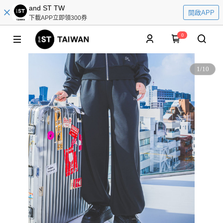
and ST TW
開啟APP
下載APP立即領300券
0
1
/
10