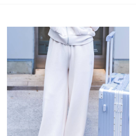
4.訂單成立30分鐘內，如未前往確認交易或遇審核未通過，訂單將自動取
１．簡單：不需註冊會員、不需綁卡、不需儲值。
全家 取貨付款
消。如遇「轉專審核」未通過狀況，表示未達大哥付你分期系統評分，恕無
２．便利：只要手機號碼，簡訊認證，即可結帳。
法說明評估內容。
每筆NT$80，滿NT$888(含以上)免運費
３．安心：先確認商品／服務後，再付款。
【繳款方式說明】
1.分期款項不併入電信帳單，「大哥付你分期」於每月結算日後寄送繳費提
付款後 全家取貨
【「AFTEE先享後付」結帳流程】
醒簡訊。
１．於結帳方式選擇「AFTEE先享後付」後，將跳轉至「AFTEE先享後付」
每筆NT$80，滿NT$888(含以上)免運費
2.透過簡訊連結打開帳單後，可選擇「超商條碼／台灣大直營門市／銀行轉
結帳頁面，進行簡訊認證並確認金額後，即可完成結帳。
帳／街口支付／iPASS MONEY」等通路繳費。
２．訂單成立數日內，您將收到繳費通知簡訊。
7-11 取貨付款
３．收到繳費通知簡訊後14天內，點擊此簡訊中的連結，可透過四大超商／
【注意事項】
每筆NT$80，滿NT$1,500(含以上)免運費
ATM／網路銀行／等多元方式進行付款，方視為交易完成。
1.本服務係由「台灣大哥大股份有限公司」（以下簡稱本公司）所提供，讓
※ 請注意：結帳手續完成當下不需立刻繳費，但若您需要取消訂單，請聯絡
用戶於交易時，得透過本服務購買商品或服務，並由商店將買賣／分期付款
付款後 7-11取貨
購買商品的店家。未經商家同意取消之訂單仍視為有效，需透過AFTEE先享
買賣價金債權讓與本公司後，依約使用本公司帳單繳交帳款。
後付繳納相關費用。
每筆NT$80，滿NT$1,500(含以上)免運費
2.基於同意付款使用「大哥付你分期」之契約關係目的，商店將以您的個人
※ 交易是否成功請以「AFTEE先享後付 」之結帳頁面顯示為準，若有關於
資料（包含姓名、電話或地址）提供予台灣大哥大進項蒐集、處理及利用，
是否繳費成功／繳費後需取消欲退款等相關疑問，請聯繫「AFTEE先享後付
宅配
由本公司與您本人進行分期帳單所需資料之確認、核對及更正。
客戶支援中心」
https://netprotections.freshdesk.com/support/home
3.完整用戶服務條款，請詳閱以下連結：
https://oppay.tw/userRule
每筆NT$80，滿NT$1,500(含以上)免運費
【注意事項】
１．透過由恩沛科技股份有限公司提供之「AFTEE先享後付」服務完成之交
易，需依本服務之必要範圍內提供個人資料，並將交易相關給付款項請求債
權轉讓予恩沛科技股份有限公司。
２．關於個人資料處理事宜，請瀏覽以下網址：
https://aftee.tw/terms/#terms3
３．未成年的使用者請事先徵得法定代理人或監護人之同意方可使用
「AFTEE先享後付」，若未經同意申辦者引起之損失，本公司不負相關責
任。