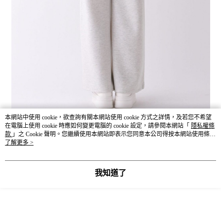
本網站中使用 cookie，欲查詢有關本網站使用 cookie 方式之詳情，及若您不希望
在電腦上使用 cookie 時應如何變更電腦的 cookie 設定，請參閱本網站「
隱私權條
款
」之 Cookie 聲明。您繼續使用本網站即表示您同意本公司得按本網站使用條款
之 Cookie 聲明使用 cookie。
了解更多 >
我知道了