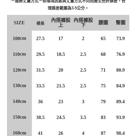
－服飾丈量方式－依環境因素與丈量方式不同而產生些許誤差，合
理誤差範圍為3-5公分。
內搭褲股
內搭褲股
腰圍
臀圍
SIZE
裙長
上
下
cm
100
27.5
17
2
65
73.9
cm
110
29.5
18.5
2.5
68
76.9
cm
120
31.5
20
2.5
71
80.9
130cm
84.9
33.5
21.5
2.5
75
140cm
36
23
3
79
89.4
150cm
38.5
24.5
3.5
83
93.9
160cm
41
26
4
87
98.4