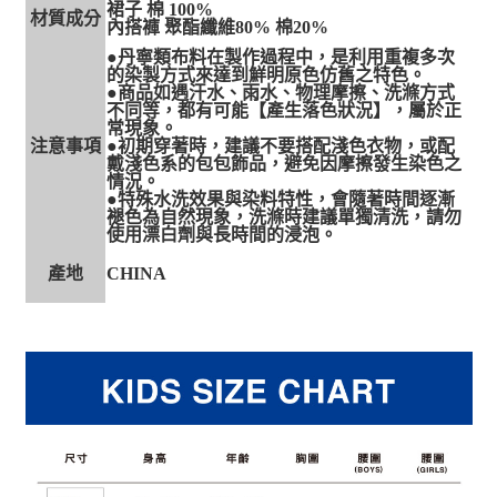
裙子 棉 100%
材質成分
內搭褲 聚酯纖維80% 棉20%
●丹寧類布料在製作過程中，是利用重複多次
的染製方式來達到鮮明原色仿舊之特色。
●商品如遇汗水、雨水、物理摩擦、洗滌方式
不同等，都有可能【產生落色狀況】，屬於正
常現象。
注意事項
●初期穿著時，建議不要搭配淺色衣物，或配
戴淺色系的包包飾品，避免因摩擦發生染色之
情況。
●特殊水洗效果與染料特性，會隨著時間逐漸
褪色為自然現象，洗滌時建議單獨清洗，請勿
使用漂白劑與長時間的浸泡。
產地
CHINA