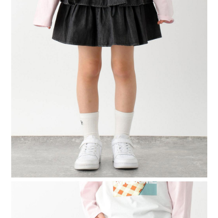
4.訂單成立30分鐘內，如未前往確認交易或遇審核未通過，訂單將自動取
１．簡單：不需註冊會員、不需綁卡、不需儲值。
全家 取貨付款
消。如遇「轉專審核」未通過狀況，表示未達大哥付你分期系統評分，恕無
２．便利：只要手機號碼，簡訊認證，即可結帳。
法說明評估內容。
每筆NT$80，滿NT$1,500(含以上)免運費
３．安心：先確認商品／服務後，再付款。
【繳款方式說明】
1.分期款項不併入電信帳單，「大哥付你分期」於每月結算日後寄送繳費提
付款後 全家取貨
【「AFTEE先享後付」結帳流程】
醒簡訊。
１．於結帳方式選擇「AFTEE先享後付」後，將跳轉至「AFTEE先享後付」
每筆NT$80，滿NT$1,500(含以上)免運費
2.透過簡訊連結打開帳單後，可選擇「超商條碼／台灣大直營門市／銀行轉
結帳頁面，進行簡訊認證並確認金額後，即可完成結帳。
帳／街口支付／iPASS MONEY」等通路繳費。
２．訂單成立數日內，您將收到繳費通知簡訊。
7-11 取貨付款
３．收到繳費通知簡訊後14天內，點擊此簡訊中的連結，可透過四大超商／
【注意事項】
每筆NT$80，滿NT$1,500(含以上)免運費
ATM／網路銀行／等多元方式進行付款，方視為交易完成。
1.本服務係由「台灣大哥大股份有限公司」（以下簡稱本公司）所提供，讓
※ 請注意：結帳手續完成當下不需立刻繳費，但若您需要取消訂單，請聯絡
用戶於交易時，得透過本服務購買商品或服務，並由商店將買賣／分期付款
付款後 7-11取貨
購買商品的店家。未經商家同意取消之訂單仍視為有效，需透過AFTEE先享
買賣價金債權讓與本公司後，依約使用本公司帳單繳交帳款。
後付繳納相關費用。
每筆NT$80，滿NT$1,500(含以上)免運費
2.基於同意付款使用「大哥付你分期」之契約關係目的，商店將以您的個人
※ 交易是否成功請以「AFTEE先享後付 」之結帳頁面顯示為準，若有關於
資料（包含姓名、電話或地址）提供予台灣大哥大進項蒐集、處理及利用，
是否繳費成功／繳費後需取消欲退款等相關疑問，請聯繫「AFTEE先享後付
宅配
由本公司與您本人進行分期帳單所需資料之確認、核對及更正。
客戶支援中心」
https://netprotections.freshdesk.com/support/home
3.完整用戶服務條款，請詳閱以下連結：
https://oppay.tw/userRule
每筆NT$80，滿NT$1,500(含以上)免運費
【注意事項】
１．透過由恩沛科技股份有限公司提供之「AFTEE先享後付」服務完成之交
易，需依本服務之必要範圍內提供個人資料，並將交易相關給付款項請求債
權轉讓予恩沛科技股份有限公司。
２．關於個人資料處理事宜，請瀏覽以下網址：
https://aftee.tw/terms/#terms3
３．未成年的使用者請事先徵得法定代理人或監護人之同意方可使用
「AFTEE先享後付」，若未經同意申辦者引起之損失，本公司不負相關責
任。