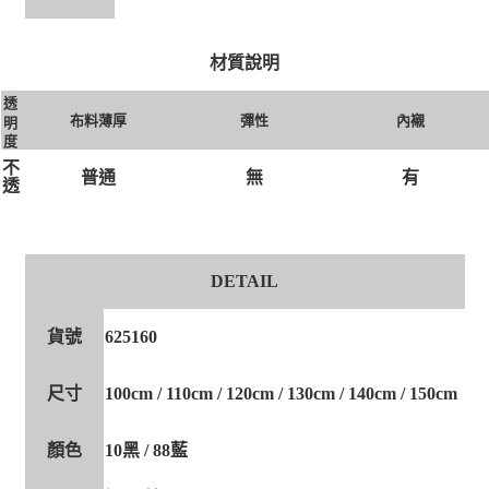
材質說明
透
布料薄厚
彈性
內襯
明
度
不
無
有
普通
透
DETAIL
貨號
625160
尺寸
100cm / 110cm / 120cm / 130cm / 140cm / 150cm
顏色
10黑 / 88藍