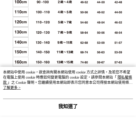
本網站中使用 cookie，欲查詢有關本網站使用 cookie 方式之詳情，及若您不希望
在電腦上使用 cookie 時應如何變更電腦的 cookie 設定，請參閱本網站「
隱私權條
款
」之 Cookie 聲明。您繼續使用本網站即表示您同意本公司得按本網站使用條款
之 Cookie 聲明使用 cookie。
了解更多 >
我知道了