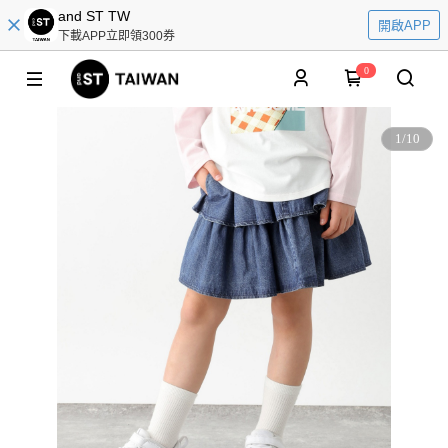
and ST TW
開啟APP
下載APP立即領300券
0
1
/
10