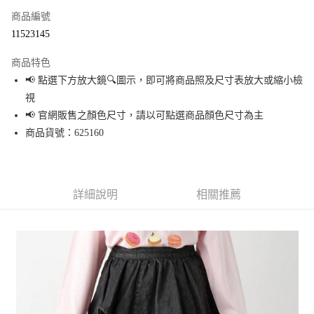
商品編號
超商取貨付款
11523145
LINE Pay
商品特色
Apple Pay
📢 點選下方放大鏡🔍圖示，即可將商品照及尺寸表放大或縮小檢
視
街口支付
📢 官網販售之顏色尺寸，請以可點選商品顏色尺寸為主
悠遊付
商品貨號：625160
Google Pay
全盈+PAY
詳細說明
相關推薦
大哥付你分期
相關說明
【大哥付你分期使用說明】
AFTEE先享後付
1.本服務由台灣大哥大提供，台灣大哥大用戶可立即使用無須另外申請。
2.付款方式選擇「大哥付你分期」，訂單成立後會自動跳轉到大哥付的交易
相關說明
流程，驗證手機門號後，選擇欲分期的期數、繳款截止日，確認付款後即完
【關於「AFTEE先享後付」】
成交易。
AFTEE先享後付是「在收到商品之後才付款」的支付方式。 讓您購物簡單便
運送方式
3.實際核准額度、可分期數及費用金額請依後續交易確認頁面所載為準。
利好安心！